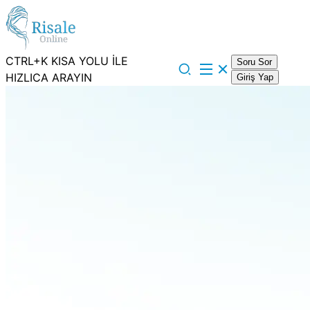
CTRL+K KISA YOLU İLE
Soru Sor
HIZLICA ARAYIN
Giriş Yap