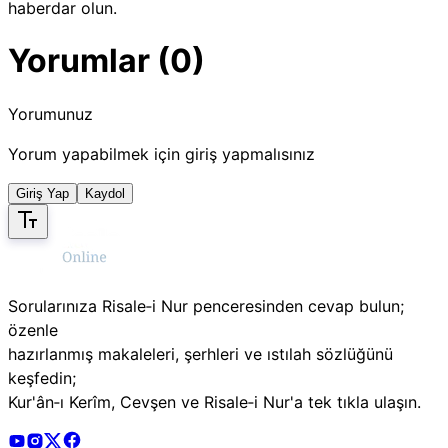
haberdar olun.
Yorumlar (0)
Yorumunuz
Yorum yapabilmek için giriş yapmalısınız
Giriş Yap
Kaydol
Sorularınıza Risale‑i Nur penceresinden cevap bulun;
özenle
hazırlanmış makaleleri, şerhleri ve ıstılah sözlüğünü
keşfedin;
Kur'ân‑ı Kerîm, Cevşen ve Risale‑i Nur'a tek tıkla ulaşın.
Risale Online Youtube Hesabı
Risale Online Instagram Hesabı
Risale Online X Hesabı
Risale Online Facebook Hesabı