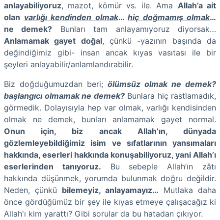
anlayabiliyoruz
, mazot, kömür vs. ile. Ama
Allah’a ait
olan
varlığı kendinden olmak
…
hiç doğmamış olmak
…
ne demek?
Bunları tam anlayamıyoruz diyorsak…
Anlamamak gayet doğal
, çünkü -yazının başında da
değindiğimiz gibi- insan ancak kıyas vasıtası ile bir
şeyleri anlayabilir/anlamlandırabilir.
Biz doğduğumuzdan beri;
ölümsüz olmak ne demek?
başlangıcı olmamak ne demek?
Bunlara hiç rastlamadık,
görmedik. Dolayısıyla hep var olmak, varlığı kendisinden
olmak ne demek, bunları anlamamak gayet normal.
Onun için, biz ancak Allah’ın, dünyada
gözlemleyebildiğimiz isim ve sıfatlarının yansımaları
hakkında, eserleri hakkında konuşabiliyoruz, yani Allah’ı
eserlerinden tanıyoruz.
Bu sebeple Allah’ın zâtı
hakkında düşünmek, yorumda bulunmak doğru değildir.
Neden, çünkü
bilemeyiz, anlayamayız…
Mutlaka daha
önce gördüğümüz bir şey ile kıyas etmeye çalışacağız ki
Allah'ı kim yarattı? Gibi sorular da bu hatadan çıkıyor.