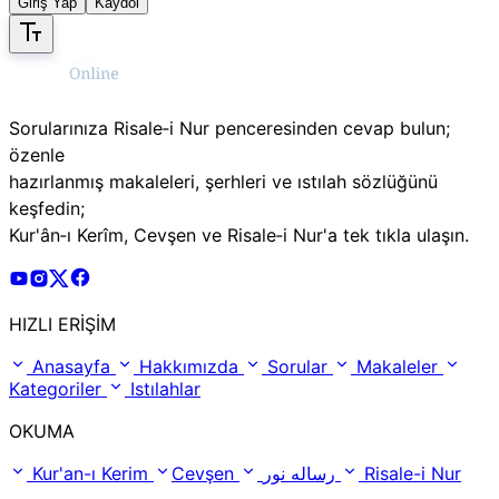
Giriş Yap
Kaydol
Sorularınıza Risale‑i Nur penceresinden cevap bulun;
özenle
hazırlanmış makaleleri, şerhleri ve ıstılah sözlüğünü
keşfedin;
Kur'ân‑ı Kerîm, Cevşen ve Risale‑i Nur'a tek tıkla ulaşın.
Risale Online Youtube Hesabı
Risale Online Instagram Hesabı
Risale Online X Hesabı
Risale Online Facebook Hesabı
HIZLI ERİŞİM
Anasayfa
Hakkımızda
Sorular
Makaleler
Kategoriler
Istılahlar
OKUMA
Kur'an-ı Kerim
Cevşen
رساله نور
Risale-i Nur