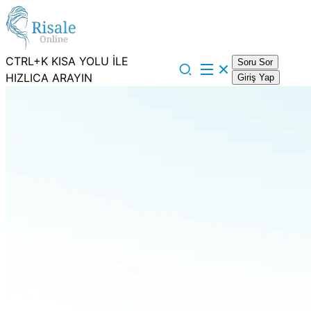
CTRL+K KISA YOLU İLE
Soru Sor
HIZLICA ARAYIN
Giriş Yap