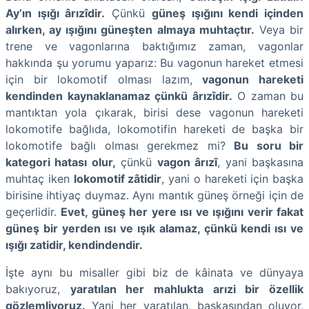
Ay’ın ışığı ârızîdir.
Çünkü
güneş ışığını kendi içinden
alırken, ay ışığını güneşten almaya muhtaçtır.
Veya bir
trene ve vagonlarına baktığımız zaman, vagonlar
hakkında şu yorumu yaparız: Bu vagonun hareket etmesi
için bir lokomotif olması lazım,
vagonun hareketi
kendinden kaynaklanamaz çünkü ârızîdir.
O zaman bu
mantıktan yola çıkarak, birisi dese vagonun hareketi
lokomotife bağlıda, lokomotifin hareketi de başka bir
lokomotife bağlı olması gerekmez mi?
Bu soru bir
kategori hatası olur,
çünkü
vagon ârızî
, yani başkasına
muhtaç iken
lokomotif zâtidir
, yani o hareketi için başka
birisine ihtiyaç duymaz. Aynı mantık güneş örneği için de
geçerlidir.
Evet, güneş her yere ısı ve ışığını verir fakat
güneş bir yerden ısı ve ışık alamaz, çünkü kendi ısı ve
ışığı zatidir, kendindendir.
İşte aynı bu misaller gibi biz de kâinata ve dünyaya
bakıyoruz,
yaratılan her mahlukta arızi bir özellik
gözlemliyoruz.
Yani her yaratılan, başkasından oluyor,