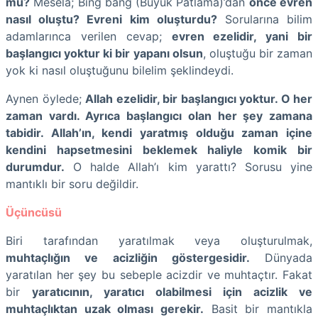
mu?
Mesela; Bing bang (Büyük Patlama)’dan
önce evren
nasıl oluştu? Evreni kim oluşturdu?
Sorularına bilim
adamlarınca verilen cevap;
evren ezelidir, yani bir
başlangıcı yoktur ki bir yapanı olsun
, oluştuğu bir zaman
yok ki nasıl oluştuğunu bilelim şeklindeydi.
Aynen öylede;
Allah ezelidir, bir başlangıcı yoktur. O her
zaman vardı. Ayrıca başlangıcı olan her şey zamana
tabidir. Allah’ın, kendi yaratmış olduğu zaman içine
kendini hapsetmesini beklemek haliyle komik bir
durumdur.
O halde Allah’ı kim yarattı? Sorusu yine
mantıklı bir soru değildir.
Üçüncüsü
Biri tarafından yaratılmak veya oluşturulmak,
muhtaçlığın ve acizliğin göstergesidir.
Dünyada
yaratılan her şey bu sebeple acizdir ve muhtaçtır. Fakat
bir
yaratıcının, yaratıcı olabilmesi için acizlik ve
muhtaçlıktan uzak olması gerekir.
Basit bir mantıkla