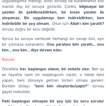
uyguladığımız mantığı, ikinci soruda da kullanmamız bizi
mantık dışı bir soruya götürdü. Çünkü,
bilgisayar bir
yazılım ile şekillenebilirken, bir insan yazılım ile
oluşamaz. Bir uygulamayı ben indirebilirken, ben
indirilebilir bir şey olmam.
Onun için
Allah’ı kim yarattı?
sorusu doğru bir soru değildir.
Ayrıca bu soruya verilecek herhangi bir cevap bizi, ayrı
bir çıkmaza sokacaktır.
Onu yaratanı kim yarattı… onu
kim… onu kim… diye devam eder.
İkincisi
Öncelikle
her başlangıcı olanın, bir sebebi olur.
Ben şu
an hayatta isem bir başlangıcım vardır, o halde beni
yapan, beni dünyaya getiren birileri olması gerekir.
Bundan dolayı,
‘’beni kim oluşturdu/yaptı?’’
sorusu
gayet makuldür.
Peki başlangıcı olmayan bir şey için bu soru sorulur