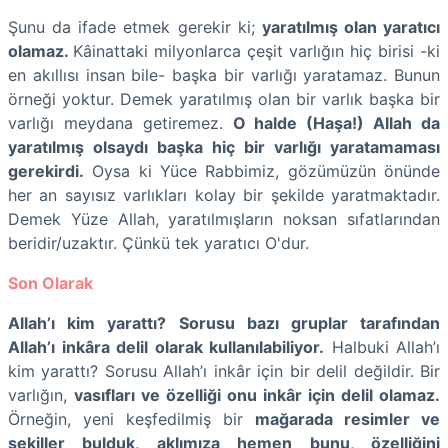
Şunu da ifade etmek gerekir ki;
yaratılmış olan yaratıcı
olamaz.
Kâinattaki milyonlarca çeşit varlığın hiç birisi -ki
en akıllısı insan bile- başka bir varlığı yaratamaz. Bunun
örneği yoktur. Demek yaratılmış olan bir varlık başka bir
varlığı meydana getiremez.
O halde (Haşa!) Allah da
yaratılmış olsaydı başka hiç bir varlığı yaratamaması
gerekirdi.
Oysa ki Yüce Rabbimiz, gözümüzün önünde
her an sayısız varlıkları kolay bir şekilde yaratmaktadır.
Demek Yüze Allah, yaratılmışların noksan sıfatlarından
beridir/uzaktır. Çünkü tek yaratıcı O'dur.
Son Olarak
Allah’ı kim yarattı? Sorusu bazı gruplar tarafından
Allah’ı inkâra delil olarak kullanılabiliyor.
Halbuki Allah’ı
kim yarattı? Sorusu Allah’ı inkâr için bir delil değildir. Bir
varlığın,
vasıfları ve özelliği onu inkâr için delil olamaz.
Örneğin, yeni keşfedilmiş bir
mağarada resimler ve
şekiller bulduk, aklımıza hemen bunu, özelliğini