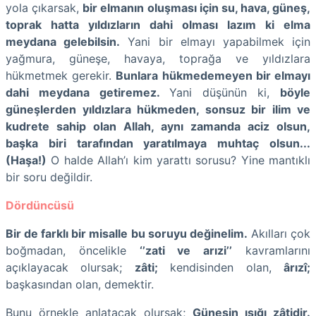
yola çıkarsak,
bir elmanın oluşması için su, hava, güneş,
toprak hatta yıldızların dahi olması lazım ki elma
meydana gelebilsin.
Yani bir elmayı yapabilmek için
yağmura, güneşe, havaya, toprağa ve yıldızlara
hükmetmek gerekir.
Bunlara hükmedemeyen bir elmayı
dahi meydana getiremez.
Yani düşünün ki,
böyle
güneşlerden yıldızlara hükmeden, sonsuz bir ilim ve
kudrete sahip olan Allah, aynı zamanda aciz olsun,
başka biri tarafından yaratılmaya muhtaç olsun...
(Haşa!)
O halde Allah’ı kim yarattı sorusu? Yine mantıklı
bir soru değildir.
Dördüncüsü
Bir de farklı bir misalle bu soruyu değinelim.
Akılları çok
boğmadan, öncelikle
‘’zati ve arızi’’
kavramlarını
açıklayacak olursak;
zâti;
kendisinden olan,
ârızî;
başkasından olan, demektir.
Bunu örnekle anlatacak olursak;
Güneşin ışığı zâtidir.