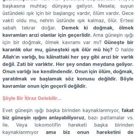
başkasına muhtaç dünyaya geliyor. Mesela; suyun
üstündeki ışık için bir başlangıç vardır, ölüm vardır. Gece
vakti oldu mu, nehrin üstünde ışık kalmaz, ölür. Ertesi
sabah tekrar doğar.
Demek ki doğmak, ölmek
kavramları arızi olanlar için geçerlidir.
Ama güneşin ışığı
için bir doğmak, ölmek kavramı var mı?
Güneşte bir
karanlık olur mu, güneşteki ışık ölür mü hiç?
O halde
Allah’ın varlığı, bu kâinattaki her şey gibi arızi bir varlık
değil. Zati bir varlıktır. Her şey ondan meydana geliyor.
Onun varlığı ise kendindendir. Onun için ölüm, doğmak,
yaratılmak ve başlamak söz konusu değildir. Böyle
kavramlar onun için geçerli değildir.
Şöyle Bir İtiraz Gelebilir...
Evet güneşin ışığı başka birinden kaynaklanmıyor,
fakat
biz güneşin ışığını anlayabiliyoruz
, bazı patlamalar vs.
ile. Veya lokomotifin hareketi başka birinden
kaynaklanmıyor
ama biz onun hareketini de