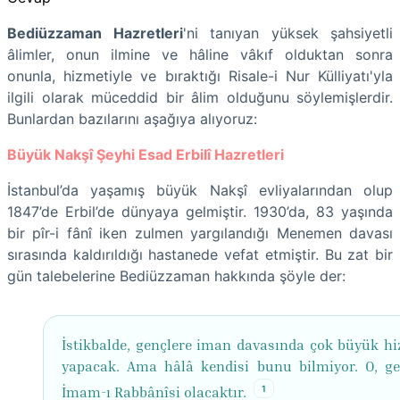
Bediüzzaman Hazretleri
'ni tanıyan yüksek şahsiyetli
âlimler, onun ilmine ve hâline vâkıf olduktan sonra
onunla, hizmetiyle ve bıraktığı Risale-i Nur Külliyatı'yla
ilgili olarak müceddid bir âlim olduğunu söylemişlerdir.
Bunlardan bazılarını aşağıya alıyoruz:
Büyük Nakşî Şeyhi Esad Erbilî Hazretleri
İstanbul’da yaşamış büyük Nakşî evliyalarından olup
1847’de Erbil’de dünyaya gelmiştir. 1930’da, 83 yaşında
bir pîr-i fânî iken zulmen yargılandığı Menemen davası
sırasında kaldırıldığı hastanede vefat etmiştir. Bu zat bir
gün talebelerine Bediüzzaman hakkında şöyle der:
İstikbalde, gençlere iman davasında çok büyük hi
yapacak. Ama hâlâ kendisi bunu bilmiyor. O, ge
1
İmam-ı Rabbânîsi olacaktır.