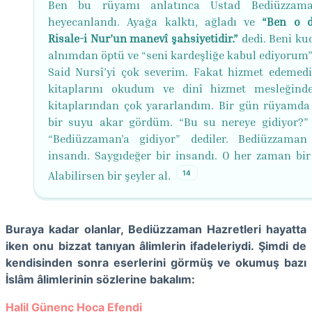
Ben bu rüyamı anlatınca Üstad Bediüzzam
heyecanlandı. Ayağa kalktı, ağladı ve
“Ben o d
Risale-i Nur’un manevî şahsiyetidir.”
dedi. Beni ku
alnımdan öptü ve “seni kardeşliğe kabul ediyorum”
Said Nursî’yi çok severim. Fakat hizmet edemed
kitaplarını okudum ve dinî hizmet mesleğin
kitaplarından çok yararlandım. Bir gün rüyamda
bir suyu akar gördüm. “Bu su nereye gidiyor?”
“Bediüzzaman’a gidiyor” dediler. Bediüzzama
insandı. Saygıdeğer bir insandı. O her zaman bir ı
14
Alabilirsen bir şeyler al.
Buraya kadar olanlar, Bediüzzaman Hazretleri hayatta
iken onu bizzat tanıyan âlimlerin ifadeleriydi. Şimdi de
kendisinden sonra eserlerini görmüş ve okumuş bazı
İslâm âlimlerinin sözlerine bakalım:
Halil Günenç Hoca Efendi