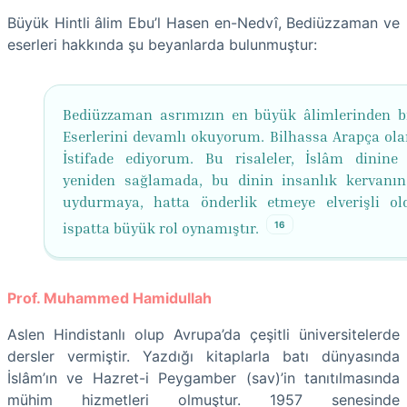
Büyük Hintli âlim Ebu’l Hasen en-Nedvî, Bediüzzaman ve
eserleri hakkında şu beyanlarda bulunmuştur:
Bediüzzaman asrımızın en büyük âlimlerinden bir
Eserlerini devamlı okuyorum. Bilhassa Arapça olan
İstifade ediyorum. Bu risaleler, İslâm dinine
yeniden sağlamada, bu dinin insanlık kervanı
uydurmaya, hatta önderlik etmeye elverişli o
16
ispatta büyük rol oynamıştır.
Prof. Muhammed Hamidullah
Aslen Hindistanlı olup Avrupa’da çeşitli üniversitelerde
dersler vermiştir. Yazdığı kitaplarla batı dünyasında
İslâm’ın ve Hazret-i Peygamber (sav)’in tanıtılmasında
mühim hizmetleri olmuştur. 1957 senesinde