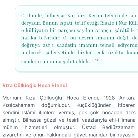
O ilimde, bilhassa Kur’ân-ı Kerîm tefsirinde son
deryadır. Bunun ispatı, te’lif ettiği Risale-i Nur Küll
o külliyatın bir parçası sayılan Arapça İşârâtü’l-İ’
harika tefsiridir. O, bu devrin imanını değil, d
doğruya asr-ı saadetin imanını temsil ediyord
mübarek şahsiyetinde bizden çok uzakta kala
12
saadetin imanına şahit olduk.
Rıza Çöllüoğlu Hoca Efendi
Merhum Rıza Çöllüoğlu Hoca Efendi, 1928 Ankara
Kızılcahamam doğumludur. Küçüklüğünden itibaren
kendini İslâmî ilimlere vermiş, pek çok hocadan ders
almıştır. Bilhassa güzel ve tesirli vaazlarıyla ehl-i imana
mühim hizmetleri olmuştur. Üstad Bediüzzaman’ı
ziyaretini ve onun hakkındaki gâyet mânidar bir rüyasını