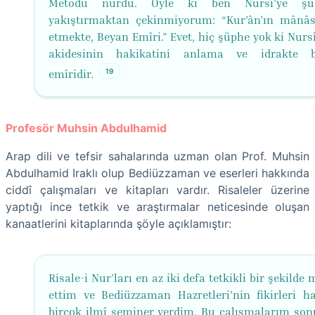
Metodu nurdu. Öyle ki ben Nursî’ye ş
yakıştırmaktan çekinmiyorum: “Kur’ân’ın mânâs
etmekte, Beyan Emîri.” Evet, hiç şüphe yok ki Nurs
akidesinin hakikatini anlama ve idrakte b
19
emîridir.
Profesör Muhsin Abdulhamid
Arap dili ve tefsir sahalarında uzman olan Prof. Muhsin
Abdulhamid Iraklı olup Bediüzzaman ve eserleri hakkında
ciddî çalışmaları ve kitapları vardır. Risaleler üzerine
yaptığı ince tetkik ve araştırmalar neticesinde oluşan
kanaatlerini kitaplarında şöyle açıklamıştır:
Risale-i Nur’ları en az iki defa tetkikli bir şekilde
ettim ve Bediüzzaman Hazretleri’nin fikirleri h
birçok ilmî seminer verdim. Bu çalışmalarım so