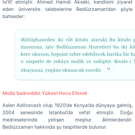
te’lif etmiştir. Ahmed Hamdi Akseki, kendisini ziyaret
eden üniversite talebelerine Bediüzzaman’dan şöyle
bahseder:
(Kütüphaneden iki cilt kitabı alarak) Bu kitabı 
musunuz, işte Bediüzzaman Hazretleri bu iki kit
kere okusun, hepsini ezber edebilecek harika bir h
o nispette de zekâya malik ve sahiptir. Risale-i N
11
okuyunuz, yegâne okunacak eserdir.
Molla Sadreddin Yüksel Hoca Efendi
Aslen Adilcevazlı olup 1920’de Konya’da dünyaya gelmiş,
2004 senesinde İstanbul’da vefat etmiştir. Doğu
medreselerinde yetişen meşhur âlimlerdendir.
Bediüzzaman hakkında şu tespitlerde bulunur: