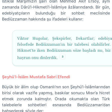
İstiklâl Marşımızın şairi olan Mehmed Akif Ersoy, aynı
zamanda Dârü’l-Hikmeti’l-İslâmiye âzâlarındandı. Bir gün,
edebiyatçıların bulunduğu bir sohbet meclisinde
Bediüzzaman hakkında şu ifadeleri kullanır:
Viktor Hugolar, Şekspirler, Dekartlar; edebiy
felsefede Bediüzzaman’ın bir talebesi olabilirler.
Hikmet’te iken Bediüzzaman söze başladı mı, biz
3
hayran onu dinlerdik.
Şeyhü’l-İslâm Mustafa Sabri Efendi
Büyük bir âlim olup Osmanlı’nın son Şeyhü’l-İslâmlarından
birisi olarak vazife yapmış, baskılar sonucu Mısır’a hicret
etmek zorunda kalmıştır. Orada okumakta olan Türk
talebelerle sohbetleri esnasında Bediüzzaman’dan
bahsederek şöyle der: