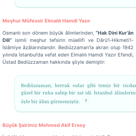
Meşhur Müfessir Elmalılı Hamdi Yazır
Osmanlı son dönem büyük âlimlerinden,
“Hak Dini Kur’ân
Dili”
isimli meşhur tefsirin müellifi ve Dârü’l-Hikmeti’l-
İslâmiye âzâlarındandır. Bediüzzaman’la akran olup 1942
yılında İstanbul’da vefat eden Elmalılı Hamdi Yazır Efendi,
Üstad Bediüzzaman hakkında şöyle demiştir:
Bediüzzaman, berrak sular gibi temiz bir vicda
güzel bir ruha sahip bir zat idi. İstanbul âlimleri
2
öyle bir âlim görmemiştir.
Büyük Şairimiz Mehmed Akif Ersoy