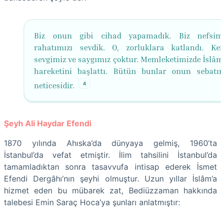
Biz onun gibi cihad yapamadık. Biz nefsim
rahatımızı sevdik. O, zorluklara katlandı. Ke
sevgimiz ve saygımız çoktur. Memleketimizde İslâ
hareketini başlattı. Bütün bunlar onun sebatı
4
neticesidir.
Şeyh Ali Haydar Efendi
1870 yılında Ahıska’da dünyaya gelmiş, 1960’ta
İstanbul’da vefat etmiştir. İlim tahsilini İstanbul’da
tamamladıktan sonra tasavvufa intisap ederek İsmet
Efendi Dergâhı’nın şeyhi olmuştur. Uzun yıllar İslâm’a
hizmet eden bu mübarek zat, Bediüzzaman hakkında
talebesi Emin Saraç Hoca’ya şunları anlatmıştır: