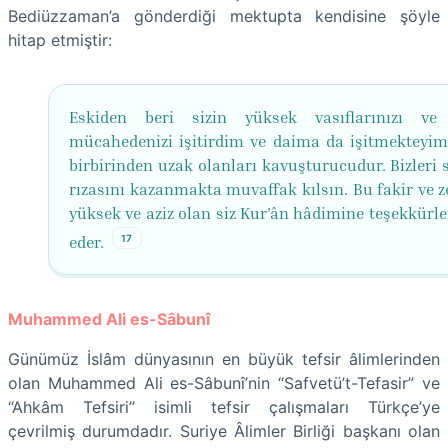
Bediüzzaman’a gönderdiği mektupta kendisine şöyle
hitap etmiştir:
Eskiden beri sizin yüksek vasıflarınızı ve
mücahedenizi işitirdim ve daima da işitmekteyim.
birbirinden uzak olanları kavuşturucudur. Bizleri 
rızasını kazanmakta muvaffak kılsın. Bu fakir ve ze
yüksek ve aziz olan siz Kur’ân hâdimine teşekkürle
17
eder.
Muhammed Ali es-Sâbunî
Günümüz İslâm dünyasının en büyük tefsir âlimlerinden
olan Muhammed Ali es-Sâbunî’nin “Safvetü’t-Tefasir” ve
“Ahkâm Tefsiri” isimli tefsir çalışmaları Türkçe’ye
çevrilmiş durumdadır. Suriye Âlimler Birliği başkanı olan