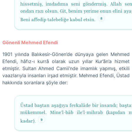
hissetmiş, imdadıma seni göndermiş. Allah se
ondan razı olsun. Git, benim yerime onun elini aya
8
Beni affedip talebeliğe kabul etsin.
Gönenli Mehmed Efendi
1901 yılında Balıkesir-Gönen’de dünyaya gelen Mehmed
Efendi, hâfız-ı kurrâ olarak uzun yıllar Kur’ân’a hizmet
etmiştir. Sultan Ahmed Camii’nde imamlık yapmış, etkili
vaazlarıyla insanları irşad etmiştir. Mehmed Efendi, Üstad
hakkında soranlara şöyle der:
Üstad baştan aşağıya fevkalâde bir insandı; başta
mükemmel. Mine’l-bâb ile’l-mihrab (kapıdan 
9
kadar).