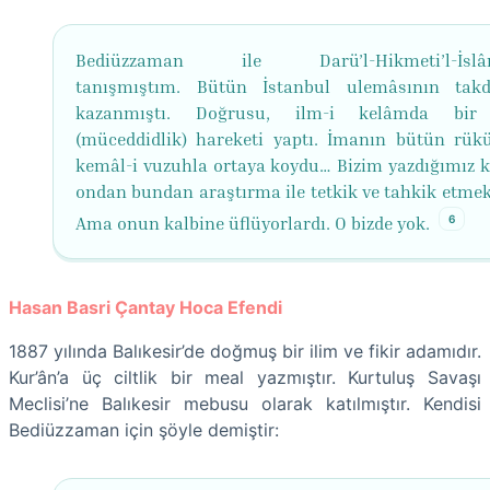
Bediüzzaman ile Darü’l-Hikmeti’l-İslâm
tanışmıştım. Bütün İstanbul ulemâsının takdi
kazanmıştı. Doğrusu, ilm-i kelâmda bir 
(müceddidlik) hareketi yaptı. İmanın bütün rükü
kemâl-i vuzuhla ortaya koydu… Bizim yazdığımız ki
ondan bundan araştırma ile tetkik ve tahkik etmekl
6
Ama onun kalbine üflüyorlardı. O bizde yok.
Hasan Basri Çantay Hoca Efendi
1887 yılında Balıkesir’de doğmuş bir ilim ve fikir adamıdır.
Kur’ân’a üç ciltlik bir meal yazmıştır. Kurtuluş Savaşı
Meclisi’ne Balıkesir mebusu olarak katılmıştır. Kendisi
Bediüzzaman için şöyle demiştir: