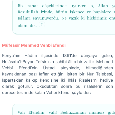
Biz rahat döşeklerinde uyurken o, Allah yo
Resulullah izinde, bütün işkence ve hapislere
İslâm’ı savunuyordu. Ne yazık ki hiçbirimiz on
7
olamadık.
Müfessir Mehmed Vehbî Efendi
Konya’nın Hâdim ilçesinde 1861’de dünyaya gelen,
Hulâsatu’l-Beyan Tefsiri’nin sahibi âlim bir zattır. Mehmed
Vehbî Efendi’nin Üstad aleyhinde, bilmediğinden
kaynaklanan bazı laflar ettiğini işiten bir Nur Talebesi,
Isparta’dan kalkıp kendisine iki İhlâs Risalesi’ni hediye
olarak götürür. Okuduktan sonra bu risalelerin son
derece tesirinde kalan Vehbî Efendi şöyle der:
Vah Efendim, vah! Bediüzzaman imansız gide