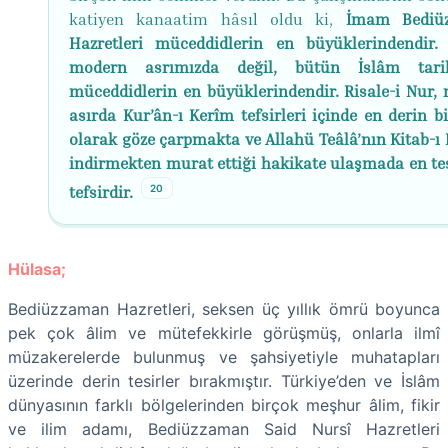
katiyen kanaatim hâsıl oldu ki,
İmam Bediü
Hazretleri müceddidlerin en büyüklerindendir.
modern asrımızda değil, bütün İslâm tarih
müceddidlerin en büyüklerindendir. Risale-i Nur,
asırda Kur’ân-ı Kerîm tefsirleri içinde en derin bi
olarak göze çarpmakta ve Allahü Teâlâ’nın Kitab-ı 
indirmekten murat ettiği hakikate ulaşmada en tesi
20
tefsirdir.
Hülasa;
Bediüzzaman Hazretleri, seksen üç yıllık ömrü boyunca
pek çok âlim ve mütefekkirle görüşmüş, onlarla ilmî
müzakerelerde bulunmuş ve şahsiyetiyle muhatapları
üzerinde derin tesirler bırakmıştır. Türkiye’den ve İslâm
dünyasının farklı bölgelerinden birçok meşhur âlim, fikir
ve ilim adamı, Bediüzzaman Said Nursî Hazretleri