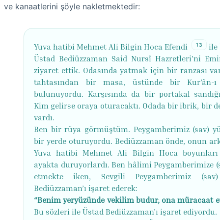
ve kanaatlerini şöyle nakletmektedir:
13
Yuva hatibi Mehmet Ali Bilgin Hoca Efendi
ile 
Üstad Bediüzzaman Said Nursî Hazretleri'ni Emi
ziyaret ettik. Odasında yatmak için bir ranzası va
tahtasından bir masa, üstünde bir Kur’ân-ı
bulunuyordu. Karşısında da bir portakal sandığı
Kim gelirse oraya oturacaktı. Odada bir ibrik, bir d
vardı.
Ben bir rüya görmüştüm. Peygamberimiz (sav) y
bir yerde oturuyordu. Bediüzzaman önde, onun ar
Yuva hatibi Mehmet Ali Bilgin Hoca boyunlar
ayakta duruyorlardı. Ben hâlimi Peygamberimize (s
etmekte iken, Sevgili Peygamberimiz (sav
Bediüzzaman’ı işaret ederek:
“Benim yeryüzünde vekilim budur, ona müracaat e
Bu sözleri ile Üstad Bediüzzaman’ı işaret ediyordu.