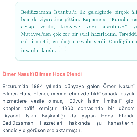
Bediüzzaman İstanbul’a ilk geldiğinde birçok âl
ben de ziyaretine gittim. Kapısında, “Burada he
cevap verilir, kimseye soru sorulmaz.” yaz
Mutavvel’den çok zor bir sual hazırladım. Tereddü
çok isabetli, en doğru cevabı verdi. Gördüğüm 
5
insanlardandır.
Ömer Nasuhî Bilmen Hoca Efendi
Erzurum’da 1884 yılında dünyaya gelen Ömer Nasuhî
Bilmen Hoca Efendi, memleketimizde fıkhî sahada büyük
hizmetlere vesile olmuş, “Büyük İslâm İlmihali” gibi
kitaplar te’lif etmiştir. 1960 sonrasında bir dönem
Diyanet İşleri Başkanlığı da yapan Hoca Efendi,
Bediüzzaman Hazretleri hakkında şu kanaatlerini
kendisiyle görüşenlere aktarmıştır: