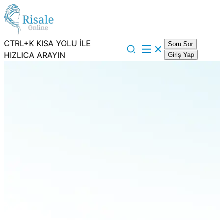
CTRL+K KISA YOLU İLE
Soru Sor
HIZLICA ARAYIN
Giriş Yap