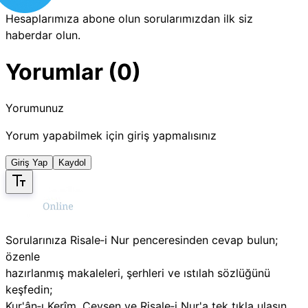
Hesaplarımıza abone olun sorularımızdan ilk siz
haberdar olun.
Yorumlar (0)
Yorumunuz
Yorum yapabilmek için giriş yapmalısınız
Giriş Yap
Kaydol
Sorularınıza Risale‑i Nur penceresinden cevap bulun;
özenle
hazırlanmış makaleleri, şerhleri ve ıstılah sözlüğünü
keşfedin;
Kur'ân‑ı Kerîm, Cevşen ve Risale‑i Nur'a tek tıkla ulaşın.