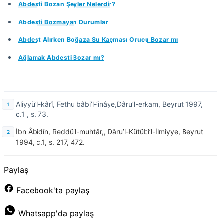
Abdesti Bozan Şeyler Nelerdir?
Abdesti Bozmayan Durumlar
Abdest Alırken Boğaza Su Kaçması Orucu Bozar mı
Ağlamak Abdesti Bozar mı?
Aliyyü’l-kârî, Fethu bâbi’l-‘inâye,Dâru’l-erkam, Beyrut 1997,
c.1 , s. 73.
İbn Âbidîn, Reddü’l-muhtâr,, Dâru’l-Kütübi’l-İlmiyye, Beyrut
1994, c.1, s. 217, 472.
Paylaş
Facebook'ta paylaş
Whatsapp'da paylaş