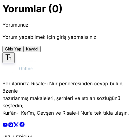
Yorumlar (0)
Yorumunuz
Yorum yapabilmek için giriş yapmalısınız
Giriş Yap
Kaydol
Sorularınıza Risale‑i Nur penceresinden cevap bulun;
özenle
hazırlanmış makaleleri, şerhleri ve ıstılah sözlüğünü
keşfedin;
Kur'ân‑ı Kerîm, Cevşen ve Risale‑i Nur'a tek tıkla ulaşın.
Risale Online Youtube Hesabı
Risale Online Instagram Hesabı
Risale Online X Hesabı
Risale Online Facebook Hesabı