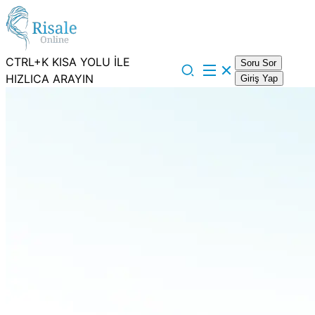
CTRL+K KISA YOLU İLE
Soru Sor
HIZLICA ARAYIN
Giriş Yap