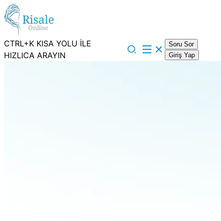
CTRL+K KISA YOLU İLE
Soru Sor
HIZLICA ARAYIN
Giriş Yap