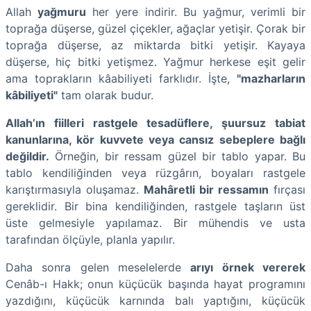
Allah
yağmuru
her yere indirir. Bu yağmur, verimli bir
toprağa düşerse, güzel çiçekler, ağaçlar yetişir. Çorak bir
toprağa düşerse, az miktarda bitki yetişir. Kayaya
düşerse, hiç bitki yetişmez. Yağmur herkese eşit gelir
ama toprakların kâabiliyeti farklıdır. İşte,
"mazharların
kâbiliyeti"
tam olarak budur.
Allah’ın fiilleri rastgele tesadüflere, şuursuz tabiat
kanunlarına, kör kuvvete veya cansız sebeplere bağlı
değildir.
Örneğin, bir ressam güzel bir tablo yapar. Bu
tablo kendiliğinden veya rüzgârın, boyaları rastgele
karıştırmasıyla oluşamaz.
Mahâretli bir ressamın
fırçası
gereklidir. Bir bina kendiliğinden, rastgele taşların üst
üste gelmesiyle yapılamaz. Bir mühendis ve usta
tarafından ölçüyle, planla yapılır.
Daha sonra gelen meselelerde
arıyı örnek vererek
Cenâb-ı Hakk; onun küçücük başında hayat programını
yazdığını, küçücük karnında balı yaptığını, küçücük