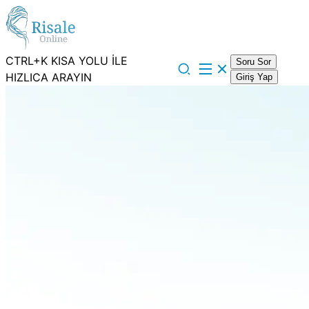
CTRL+K KISA YOLU İLE
Soru Sor
HIZLICA ARAYIN
Giriş Yap