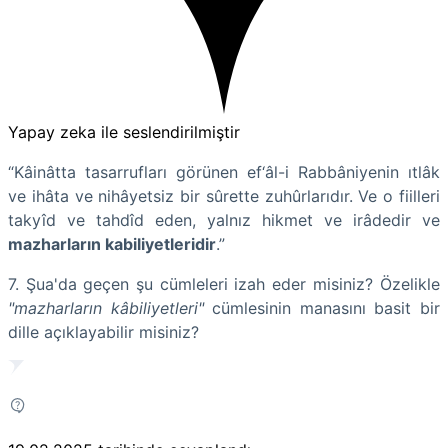
Yapay zeka ile seslendirilmiştir
“Kâinâtta tasarrufları görünen ef‘âl-i Rabbâniyenin ıtlâk
ve ihâta ve nihâyetsiz bir sûrette zuhûrlarıdır. Ve o fiilleri
takyîd ve tahdîd eden, yalnız hikmet ve irâdedir ve
mazharların kabiliyetleridir
.”
7. Şua'da
geçen şu cümleleri izah eder misiniz? Özelikle
"mazharların kâbiliyetleri"
cümlesinin manasını basit bir
dille açıklayabilir misiniz?