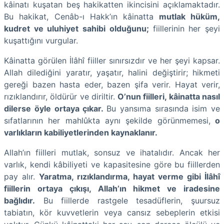
kâinatı kuşatan beş hakikatten ikincisini açıklamaktadır.
Bu hakikat, Cenâb-ı Hakk’ın kâinatta
mutlak hüküm,
kudret ve uluhiyet sahibi olduğunu;
fiillerinin her şeyi
kuşattığını vurgular.
Kâinatta görülen İlâhî fiiller sınırsızdır ve her şeyi kapsar.
Allah dilediğini yaratır, yaşatır, halini değiştirir; hikmeti
gereği bazen hasta eder, bazen şifa verir. Hayat verir,
rızıklandırır, öldürür ve diriltir.
O’nun fiilleri, kâinatta nasıl
dilerse öyle ortaya çıkar.
Bu yansıma sırasında isim ve
sıfatlarının her mahlûkta aynı şekilde görünmemesi,
o
varlıkların kabiliyetlerinden kaynaklanır.
Allah’ın fiilleri mutlak, sonsuz ve ihatalıdır. Ancak her
varlık, kendi kâbiliyeti ve kapasitesine göre bu fiillerden
pay alır.
Yaratma, rızıklandırma, hayat verme gibi İlâhî
fiillerin ortaya çıkışı, Allah’ın hikmet ve iradesine
bağlıdır.
Bu fiillerde rastgele tesadüflerin, şuursuz
tabiatın, kör kuvvetlerin veya cansız sebeplerin etkisi