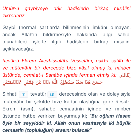
Umûr-u gaybiyeye dâir hadîslerin birkaç misâlini
zikrederiz.
Gaybî (normal şartlarda bilinmesinin imkânı olmayan,
ancak Allah’ın bildirmesiyle hakkında bilgi sahibi
olunabilen) işlerle ilgili hadîslerin birkaç misalini
açıklayacağız.
Resûl-ü Ekrem Aleyhissalâtü Vesselâm, nakl-i sahîh ile
ve mütevâtir bir derecede bize vâsıl olmuş ki, minber
üstünde, cemâat-i Sahâbe içinde ferman etmiş ki:
اِبْن۪ي
حَسَنٌ هٰذَا سَيِّدٌ سَيُصْلِحُ اللّٰهُ بِه۪ بَيْنَ فِئَتَيْنِ عَظ۪يمَتَيْنِ
Sıhhati
tevatür
derecesinde olan ve dolayısıyla
[1]
[2]
mütevâtir bir şekilde bize kadar ulaştığına göre Resul-i
Ekrem (asm), sahabe cemaatinin içinde ve minber
üstünde hutbe verirken buyurmuş ki;
“Bu oğlum Hasan
öyle bir seyyiddir ki, Allah onun vasıtasıyla iki büyük
cemaatin (topluluğun) arasını bulacak”