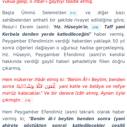
vukūa gelip, o ihbâr-ı gaybîyi tasdîk etmiş.
Başta Ümmü Seleme’den
ve diğer bazı
[17]
sahâbelerden sıhhatli bir şekilde rivayet edildiğine göre;
Resul-i Ekrem (asm):
“
Hz. Hüseyin’in
,
Taff yani
[18]
Kerbela denilen yerde katledileceğini”
haber vermiş.
Peygamber Efendimizin verdiği haberden yaklaşık 50 yıl
sonra ciğerleri dağlayan o uğursuz hadise gerçekleşmiş.
Hz. Hüseyin, Peygamber Efendimiz (asm)’ın kendisi
hakkında verdiği gaybî haberi şehadetiyle fiilen doğru
çıkarmış.
Hem mükerrer ihbâr etmiş ki: “Benim Âl-i Beytim, benden
sonra يَلْقَوْنَ قَتْلًا وَتَشْر۪يدًا yani katle ve belâya ve nefye
ma‘rûz kalacaklar.” Ve bir derece îzâh etmiş. Aynen öyle
çıkmıştır.
[19]
Hem Peygamber Efendimiz (asm) tekrarlı olarak haber
vermiş ki;
“Benim âl-i beytim benden sonra (yani
ahirete göçtükten sonra) katledilecekler, çeşitli