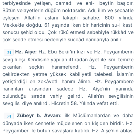
terbiyesinde yetişen, damadı ve ehl-i beytin başıdır.
Bütün velayetlerin düğüm noktasıdır. Adı, ilim ve şecaatle
eşleşen Allah’ın aslanı lakaplı sahabe. 600 yılında
Mekke’de doğdu. 61 yaşında iken bir haricinin su-i kasti
sonucu şehid oldu. Çok rükû etmesi sebebiyle rükkâd ve
çok secde etmesi nedeniyle süccâd namlarıyla anılır.
Hz. Aişe:
Hz. Ebu Bekir’in kızı ve Hz. Peygamberin
[8]
sevgili eşi. Kendisine yapılan iftiradan âyet ile ismi temize
çıkarılan seçkin hanımefendi. Hz. Peygamberin
çekirdekten yetme yüksek kabiliyetli talebesi. İslam’ın
yetiştirdiği en zekâvetli hanım âlime. Hz. Peygambere
hanımları arasından sadece Hz. Aişe’nin yanında
bulunduğu sırada vahiy gelirdi. Allah’ın sevgilisinin
sevgilisi diye anılırdı. Hicretin 58. Yılında vefat etti.
Zübeyr b. Avvam:
ilk Müslümanlardan ve daha
[9]
dünyada iken cennetle müjdelenen on kişiden biridir. Hz.
Peygamber ile bütün savaşlara katıldı. Hz. Aişe’nin ablası