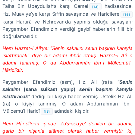
Talha Bin Ubeydullah’a karşı Cemel
hadisesinde,
[13]
Hz. Muaviye’ye karşı Sıffin savaşında ve Haricilere
[14]
karşı Harurâ ve Nehrevan’da yapmış olduğu savaşları;
Peygamber Efendimizin verdiği gaybî haberlerin fiili bir
doğrulamasıdır.
Hem Hazret-i Alî’ye: “Senin sakalını senin başının kanıyla
ıslattıracak” diye bir adamı ihbâr etmiş. Hazret-i Alî o
adamı tanırmış. O da Abdurrahmân ibn-i Mülcemü’l-
Hâricî’dir.
Peygamber Efendimiz (asm), Hz. Ali (ra)’a
“Senin
sakalını
(sana suikast yapıp)
senin başının kanıyla
ıslattıracak”
dediği bir kişiyi haber vermiş. Üstelik Hz. Ali
(ra) o kişiyi tanırmış. O adam Abdurrahman İbn-i
Mülcemü’l Haricî
adındaki kişidir.
[15]
Hem Hâricîlerin içinde ‘Zü’s-sedye’ denilen bir adamı,
garib bir nişanla alâmet olarak haber vermiştir ki,