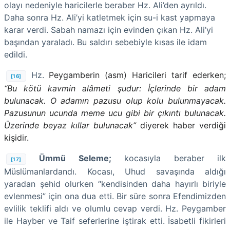
olayı nedeniyle haricilerle beraber Hz. Ali’den ayrıldı.
Daha sonra Hz. Ali’yi katletmek için su-i kast yapmaya
karar verdi. Sabah namazı için evinden çıkan Hz. Ali’yi
başından yaraladı. Bu saldırı sebebiyle kısas ile idam
edildi.
Hz.
Peygamberin (asm) Haricileri tarif ederken;
[16]
“Bu kötü kavmin alâmeti şudur: İçlerinde bir adam
bulunacak. O adamın pazusu olup kolu bulunmayacak.
Pazusunun ucunda meme ucu gibi bir çıkıntı bulunacak.
Üzerinde beyaz kıllar bulunacak”
diyerek haber verdiği
kişidir.
Ümmü Seleme;
kocasıyla beraber ilk
[17]
Müslümanlardandı. Kocası, Uhud savaşında aldığı
yaradan şehid olurken “kendisinden daha hayırlı biriyle
evlenmesi” için ona dua etti. Bir süre sonra Efendimizden
evlilik teklifi aldı ve olumlu cevap verdi. Hz. Peygamber
ile Hayber ve Taif seferlerine iştirak etti. İsabetli fikirleri