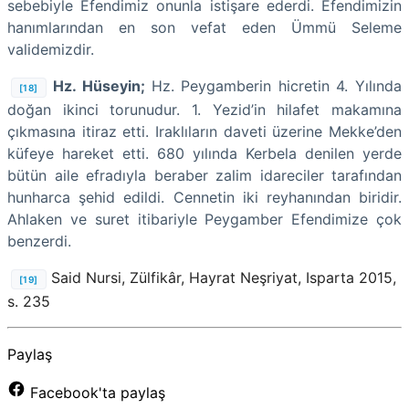
sebebiyle Efendimiz onunla istişare ederdi. Efendimizin
hanımlarından en son vefat eden Ümmü Seleme
validemizdir.
Hz. Hüseyin;
Hz. Peygamberin hicretin 4. Yılında
[18]
doğan ikinci torunudur. 1. Yezid’in hilafet makamına
çıkmasına itiraz etti. Iraklıların daveti üzerine Mekke’den
küfeye hareket etti. 680 yılında Kerbela denilen yerde
bütün aile efradıyla beraber zalim idareciler tarafından
hunharca şehid edildi. Cennetin iki reyhanından biridir.
Ahlaken ve suret itibariyle Peygamber Efendimize çok
benzerdi.
Said Nursi, Zülfikâr, Hayrat Neşriyat, Isparta 2015,
[19]
s. 235
Paylaş
Facebook'ta paylaş