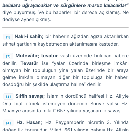
belalara uğrayacaklar ve sürgünlere maruz kalacaklar”
diye buyurmuş. Ve bu haberleri bir derece açıklamış. Ne
dediyse aynen çıkmış.
Nakl-i sahîh;
bir haberin ağızdan ağıza aktarılırken
[1]
sıhhat şartlarını kaybetmeden aktarılmasını kasteder.
Mütevâtir;
tevatür
vasfı üzerinde bulunan habere
[2]
denilir.
Tevatür
ise “yalan üzerinde birleşme imkânı
olmayan bir topluluğun yine yalan üzerinde bir araya
gelme imkânı olmayan diğer bir topluluğa bir haberi
dosdoğru bir şekilde ulaştırma haline” denilir.
Sıffîn savaşı;
İslam’ın dördüncü halifesi Hz. Ali’yle
[3]
Ona biat etmek istemeyen dönemin Suriye valisi Hz.
Muaviye arasında miladî 657 yılında yaşanan iç savaş.
Hz. Hasan;
Hz. Peygamberin hicretin 3. Yılında
[4]
doğan ilk torunudur. Miladi 661 yılında babası Hz. Ali’nin