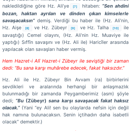
nakledildiğine göre Hz. Ali’ye
hitaben:
“Sen ahdini
[7]
bozan, haktan ayrılan ve dinden çıkan kimselerle
savaşacaksın”
demiş. Verdiği bu haber ile (Hz. Ali’nin,
Hz. Aişe
ve Hz. Zübeyr
ve Hz. Talha
ile
[8]
[9]
[10]
savaştığı) Cemel olayını, (Hz. Ali’nin Hz. Muaviye ile
yaptığı) Sıffîn savaşını ve (Hz. Ali ile) Haricîler arasında
yapılacak olan savaşları haber vermiş.
Hem Hazret-i Alî Hazret-i Zübeyr ile seviştiği bir zaman
dedi: “Bu sana karşı muhârebe edecek, fakat haksızdır.”
Hz. Ali ile Hz. Zübeyr Bin Avvam (ra) birbirlerini
sevdikleri ve aralarında herhangi bir anlaşmazlık
bulunmadığı bir zamanda Peygamberimiz (asm) şöyle
dedi;
“Bu
(Zübeyr)
sana karşı savaşacak fakat haksız
olacak.”
(Yani “ey Ali! sen bu olaylarda nefsin için değil
hak namına bulunacaksın. Senin içtihadın daha isabetli
olacak” demektir.)