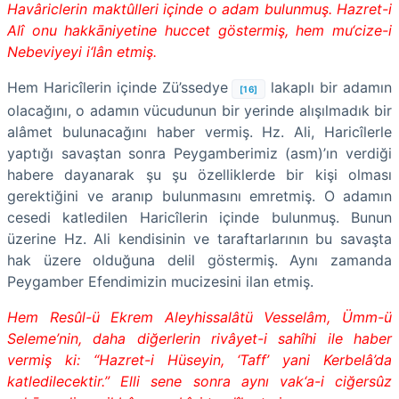
Havâriclerin maktûlleri içinde o adam bulunmuş. Hazret-i
Alî onu hakkāniyetine huccet göstermiş, hem mu‘cize-i
Nebeviyeyi i‘lân etmiş.
Hem Haricîlerin içinde Zü’ssedye
lakaplı bir adamın
[16]
olacağını, o adamın vücudunun bir yerinde alışılmadık bir
alâmet bulunacağını haber vermiş. Hz. Ali, Haricîlerle
yaptığı savaştan sonra Peygamberimiz (asm)’ın verdiği
habere dayanarak şu şu özelliklerde bir kişi olması
gerektiğini ve aranıp bulunmasını emretmiş. O adamın
cesedi katledilen Haricîlerin içinde bulunmuş. Bunun
üzerine Hz. Ali kendisinin ve taraftarlarının bu savaşta
hak üzere olduğuna delil göstermiş. Aynı zamanda
Peygamber Efendimizin mucizesini ilan etmiş.
Hem Resûl-ü Ekrem Aleyhissalâtü Vesselâm, Ümm-ü
Seleme’nin, daha diğerlerin rivâyet-i sahîhi ile haber
vermiş ki: “Hazret-i Hüseyin, ‘Taff’ yani Kerbelâ’da
katledilecektir.” Elli sene sonra aynı vak‘a-i ciğersûz