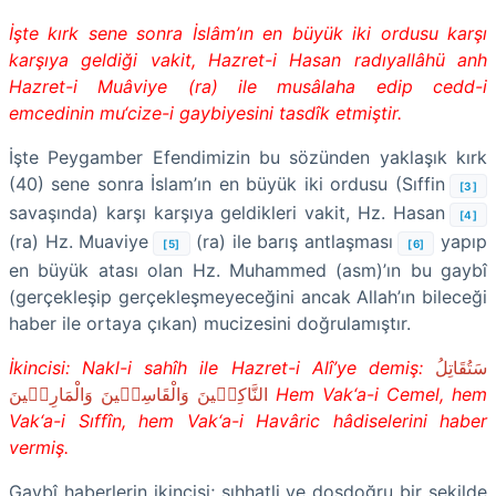
İşte kırk sene sonra İslâm’ın en büyük iki ordusu karşı
karşıya geldiği vakit, Hazret-i Hasan radıyallâhü anh
Hazret-i Muâviye (ra) ile musâlaha edip cedd-i
emcedinin mu‘cize-i gaybiyesini tasdîk etmiştir.
İşte Peygamber Efendimizin bu sözünden yaklaşık kırk
(40) sene sonra İslam’ın en büyük iki ordusu (Sıffin
[3]
savaşında) karşı karşıya geldikleri vakit, Hz. Hasan
[4]
(ra) Hz. Muaviye
(ra) ile barış antlaşması
yapıp
[5]
[6]
en büyük atası olan Hz. Muhammed (asm)’ın bu gaybî
(gerçekleşip gerçekleşmeyeceğini ancak Allah’ın bileceği
haber ile ortaya çıkan) mucizesini doğrulamıştır.
İkincisi: Nakl-i sahîh ile Hazret-i Alî’ye demiş:
سَتُقَاتِلُ
النَّاكِث۪ينَ وَالْقَاسِط۪ينَ وَالْمَارِق۪ينَ
Hem Vak‘a-i Cemel, hem
Vak‘a-i Sıffîn, hem Vak‘a-i Havâric hâdiselerini haber
vermiş.
Gaybî haberlerin ikincisi; sıhhatli ve dosdoğru bir şekilde