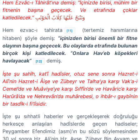
Hem Ezvâc-ı Tâhirât’ına demiş: “İçinizde birisi, mühim bir
fitnenin başına geçecek. Ve etrafında çoklar
katledilecek.”
وَتَنْبَحُ عَلَيْهَا كِلَابُ الْحَوْئَبِ
Hem ezvac-ı tahirata
(tertemiz hanımlarına
[11]
hitaben) şöyle demiş:
“içinizden birisi önemli bir fitne
olayının başına geçecek. Bu olaylarda etrafında bulunan
birçok kişi katledilecek. “Onlara Hav’eb köpekleri
havlayacak”
demiş.
[12]
İşte şu sahîh, kat‘î hadîsler, otuz sene sonra Hazret-i
Alî’nin Hazret-i Âişe ve Zübeyr ve Talha’ya karşı Vak‘a-i
Cemel’de ve Muâviye’ye karşı Sıffîn’de ve Havâric’e karşı
Harûrâ’da ve Nehrevân’da muhârebesi, o ihbâr-ı gaybînin
bir tasdîk-i fi‘lîsidir.
İşte şu sıhhatli haberler ve gerçekleşerek doğruluğu
herkesçe anlaşılan hadîslerde geçen hadiseler;
Peygamber Efendimiz (asm)’ın bu sözü söylemesinden
30 yıl sonra Hz. Ali’nin Hz. Ayşe, Zübeyr Bin Avvam ve