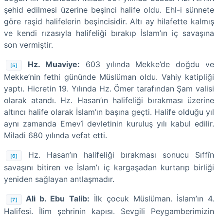
şehid edilmesi üzerine beşinci halife oldu. Ehl-i sünnete
göre raşid halifelerin beşincisidir. Altı ay hilafette kalmış
ve kendi rızasıyla halifeliği bırakıp İslam’ın iç savaşına
son vermiştir.
Hz. Muaviye:
603 yılında Mekke’de doğdu ve
[5]
Mekke’nin fethi gününde Müslüman oldu. Vahiy katipliği
yaptı. Hicretin 19. Yılında Hz. Ömer tarafından Şam valisi
olarak atandı. Hz. Hasan’ın halifeliği bırakması üzerine
altıncı halife olarak İslam’ın başına geçti. Halife olduğu yıl
aynı zamanda Emevî devletinin kuruluş yılı kabul edilir.
Miladi 680 yılında vefat etti.
Hz. Hasan’ın halifeliği bırakması sonucu Sıffîn
[6]
savaşını bitiren ve İslam’ı iç kargaşadan kurtarıp birliği
yeniden sağlayan antlaşmadır.
Ali b. Ebu Talib:
İlk çocuk Müslüman. İslam’ın 4.
[7]
Halifesi. İlim şehrinin kapısı. Sevgili Peygamberimizin