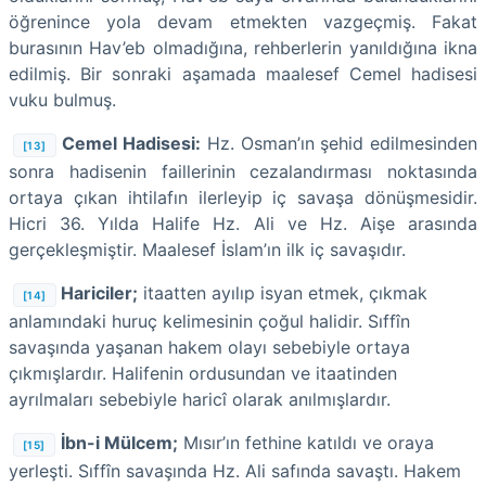
öğrenince yola devam etmekten vazgeçmiş. Fakat
burasının Hav’eb olmadığına, rehberlerin yanıldığına ikna
edilmiş. Bir sonraki aşamada maalesef Cemel hadisesi
vuku bulmuş.
Cemel Hadisesi:
Hz. Osman’ın şehid edilmesinden
[13]
sonra hadisenin faillerinin cezalandırması noktasında
ortaya çıkan ihtilafın ilerleyip iç savaşa dönüşmesidir.
Hicri 36. Yılda Halife Hz. Ali ve Hz. Aişe arasında
gerçekleşmiştir. Maalesef İslam’ın ilk iç savaşıdır.
Hariciler;
itaatten ayılıp isyan etmek, çıkmak
[14]
anlamındaki huruç kelimesinin çoğul halidir. Sıffîn
savaşında yaşanan hakem olayı sebebiyle ortaya
çıkmışlardır. Halifenin ordusundan ve itaatinden
ayrılmaları sebebiyle haricî olarak anılmışlardır.
İbn-i Mülcem;
Mısır’ın fethine katıldı ve oraya
[15]
yerleşti. Sıffîn savaşında Hz. Ali safında savaştı. Hakem