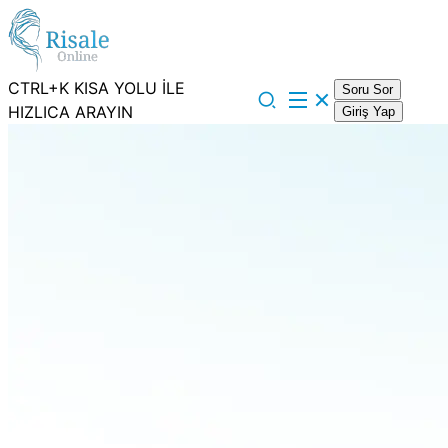
CTRL+K KISA YOLU İLE
Soru Sor
HIZLICA ARAYIN
Giriş Yap