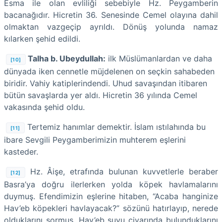
Esma ile olan evliliği sebebiyle Hz. Peygamberin
bacanağıdır. Hicretin 36. Senesinde Cemel olayına dahil
olmaktan vazgeçip ayrıldı. Dönüş yolunda namaz
kılarken şehid edildi.
Talha b. Ubeydullah:
ilk Müslümanlardan ve daha
[10]
dünyada iken cennetle müjdelenen on seçkin sahabeden
biridir. Vahiy katiplerindendi. Uhud savaşından itibaren
bütün savaşlarda yer aldı. Hicretin 36 yılında Cemel
vakasında şehid oldu.
Tertemiz hanımlar demektir. İslam ıstılahında bu
[11]
ibare Sevgili Peygamberimizin muhterem eşlerini
kasteder.
Hz. Âişe, etrafında bulunan kuvvetlerle beraber
[12]
Basra’ya doğru ilerlerken yolda köpek havlamalarını
duymuş. Efendimizin eşlerine hitaben, “Acaba hanginize
Hav’eb köpekleri havlayacak?” sözünü hatırlayıp, nerede
olduklarını sormuş, Hav’eb suyu civarında bulunduklarını