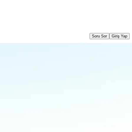
Soru Sor
Giriş Yap