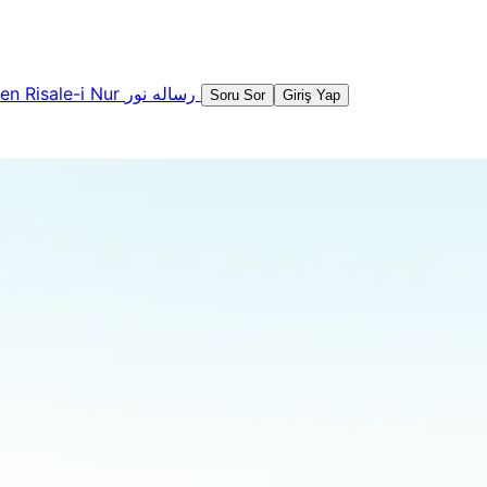
şen
Risale-i Nur
رساله نور
Soru Sor
Giriş Yap