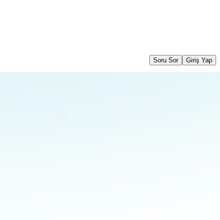
Soru Sor
Giriş Yap