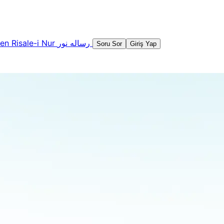
şen
Risale-i Nur
رساله نور
Soru Sor
Giriş Yap