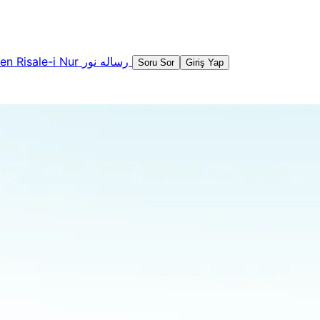
şen
Risale-i Nur
رساله نور
Soru Sor
Giriş Yap