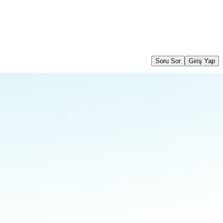
Soru Sor
Giriş Yap