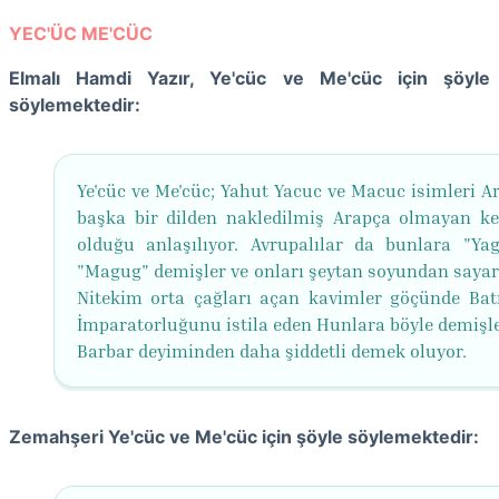
YEC'ÜC ME'CÜC
Elmalı Hamdi Yazır, Ye'cüc ve Me'cüc için şöyle
söylemektedir:
Ye'cüc ve Me'cüc; Yahut Yacuc ve Macuc isimleri A
başka bir dilden nakledilmiş Arapça olmayan ke
olduğu anlaşılıyor. Avrupalılar da bunlara "Ya
"Magug" demişler ve onları şeytan soyundan sayar
Nitekim orta çağları açan kavimler göçünde Ba
İmparatorluğunu istila eden Hunlara böyle demişler
Barbar deyiminden daha şiddetli demek oluyor.
Zemahşeri Ye'cüc ve Me'cüc için şöyle söylemektedir: