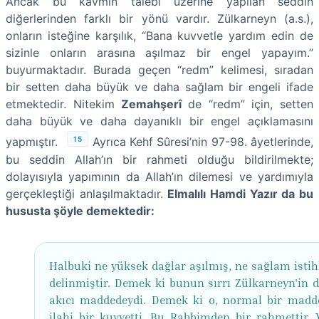
Ancak bu kavmin talebi üzerine yapılan seddin
diğerlerinden farklı bir yönü vardır. Zülkarneyn (a.s.),
onların isteğine karşılık, “Bana kuvvetle yardım edin de
sizinle onların arasına aşılmaz bir engel yapayım.”
buyurmaktadır. Burada geçen “redm” kelimesi, sıradan
bir setten daha büyük ve daha sağlam bir engeli ifade
etmektedir. Nitekim
Zemahşerî
de “redm” için, setten
daha büyük ve daha dayanıklı bir engel açıklamasını
15
yapmıştır.
Ayrıca Kehf Sûresi’nin 97-98. âyetlerinde,
bu seddin Allah’ın bir rahmeti olduğu bildirilmekte;
dolayısıyla yapımının da Allah’ın dilemesi ve yardımıyla
gerçekleştiği anlaşılmaktadır.
Elmalılı Hamdi Yazır da bu
hususta şöyle demektedir:
Halbuki ne yüksek dağlar aşılmış, ne sağlam isti
delinmiştir. Demek ki bunun sırrı Zülkarneyn'in 
akıcı maddedeydi. Demek ki o, normal bir madde
ilahi bir kuvvetti. Bu Rabbimden bir rahmettir. 