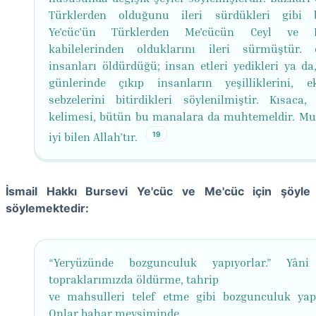
Türklerden olduğunu ileri sürdükleri gibi b
Ye'cüc'ün Türklerden Me'cücün Ceyl ve 
kabilelerinden olduklarını ileri sürmüştür. 
insanları öldürdüğü; insan etleri yedikleri ya da
günlerinde çıkıp insanların yeşilliklerini, 
sebzelerini bitirdikleri söylenilmiştir. Kısaca, 
kelimesi, bütün bu manalara da muhtemeldir. Mu
19
iyi bilen Allah’tır.
İsmail Hakkı Bursevi Ye'cüc ve Me'cüc için şöyle
söylemektedir:
“Yeryüzünde bozgunculuk yapıyorlar.” Yâni
topraklarımızda öldürme, tahrip
ve mahsulleri telef etme gibi bozgunculuk yapı
Onlar bahar mevsiminde