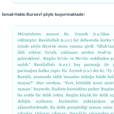
İsmail Hakkı Bursevî şöyle buyurmaktadır:
Mü’minlerin annesi Hz. Zeyneb (r.a.)’dan r
edilmiştir: Rasûlullah (s.a.v.) bir defasında korku 
içinde şöyle diyerek onun yanına girdi: “Allah’ta
ilâh yoktur. Eyvah, yaklaşan şerden Arab’ın
geleceklere!.. Bugün Ye’cûc ve Me’cûc seddinden ş
açıldı.” Rasûlullah (s.a.v.) baş parmağı ile 
parmağını halka yaptı. Hz. Zeyneb (r.a.) der ki: “Ey 
Rasûlü, aramızda sâlih insanlar olduğu hâlde hel
muyuz?” diye sordum. “Evet, kötülük (yani zinâ) 
zaman.” buyurdu. Hadiste kastedilen şudur: Bugün
bu sedde bir delik yoktu. Bugün küçük bir delik aç
deliğin açılması, kıyâmetin yaklaştığını g
alâmetlerdendir. Bu delik genişlediği zaman onlar
çıkarlar. Onların çıkması, Deccâl’in çıkışından so