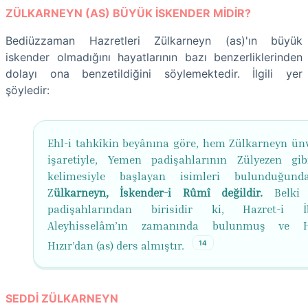
ZÜLKARNEYN (AS) BÜYÜK İSKENDER MİDİR?
Bediüzzaman Hazretleri Zülkarneyn (as)'ın büyük
iskender olmadığını hayatlarının bazı benzerliklerinden
dolayı ona benzetildiğini söylemektedir. İlgili yer
şöyledir:
Ehl-i tahkîkin beyânına göre, hem Zülkarneyn ün
işaretiyle, Yemen padişahlarının Zülyezen gib
kelimesiyle başlayan isimleri bulunduğun
Z
ülkarneyn, İskender-i Rûmî değildir.
Belki
padişahlarından birisidir ki, Hazret-i İ
Aleyhisselâm’ın zamanında bulunmuş ve Ha
14
Hızır’dan (as) ders almıştır.
SEDDİ ZÜLKARNEYN