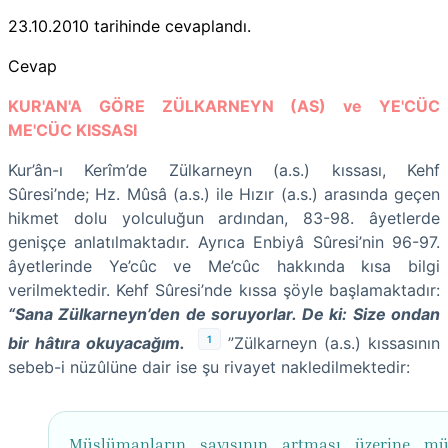
23.10.2010
tarihinde cevaplandı.
Cevap
KUR'AN'A GÖRE ZÜLKARNEYN (AS) ve YE'CÜC
ME'CÜC KISSASI
Kur’ân-ı Kerîm’de Zülkarneyn (a.s.) kıssası, Kehf
Sûresi’nde; Hz. Mûsâ (a.s.) ile Hızır (a.s.) arasında geçen
hikmet dolu yolculuğun ardından, 83-98. âyetlerde
genişçe anlatılmaktadır. Ayrıca Enbiyâ Sûresi’nin 96-97.
âyetlerinde Ye’cûc ve Me’cûc hakkında kısa bilgi
verilmektedir. Kehf Sûresi’nde kıssa şöyle başlamaktadır:
“Sana Zülkarneyn’den de soruyorlar. De ki: Size ondan
1
bir hâtıra okuyacağım.
”Zülkarneyn (a.s.) kıssasının
sebeb-i nüzûlüne dair ise şu rivayet nakledilmektedir:
Müslümanların sayısının artması üzerine müş