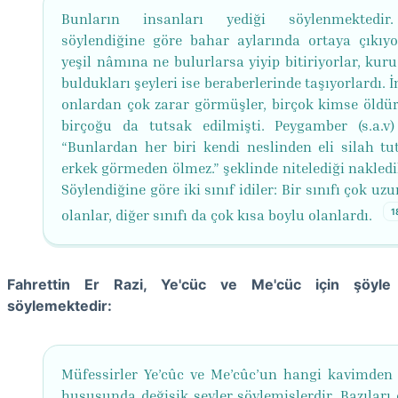
Bunların insanları yediği söylenmektedir
söylendiğine göre bahar aylarında ortaya çıkıyo
yeşil nâmına ne bulurlarsa yiyip bitiriyorlar, kur
buldukları şeyleri ise beraberlerinde taşıyorlardı. 
onlardan çok zarar görmüşler, birçok kimse öldü
birçoğu da tutsak edilmişti. Peygamber (s.a.v)
“Bunlardan her biri kendi neslinden eli silah tu
erkek görmeden ölmez.” şeklinde nitelediği nakledi
Söylendiğine göre iki sınıf idiler: Bir sınıfı çok uz
1
olanlar, diğer sınıfı da çok kısa boylu olanlardı.
Fahrettin Er Razi, Ye'cüc ve Me'cüc için şöyle
söylemektedir:
Müfessirler Ye’cûc ve Me’cûc’un hangi kavimden
hususunda değişik şeyler söylemişlerdir. Bazıları 