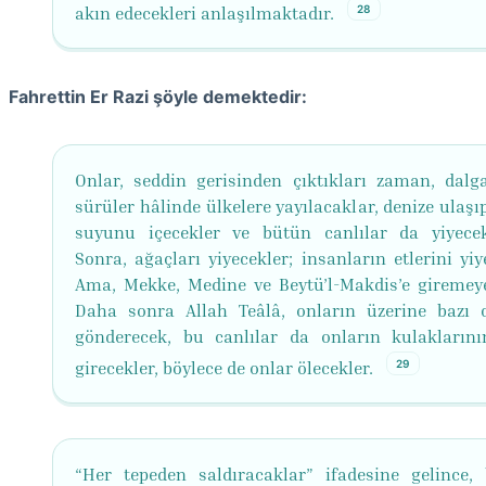
28
akın edecekleri anlaşılmaktadır.
Fahrettin Er Razi şöyle demektedir:
Onlar, seddin gerisinden çıktıkları zaman, dalg
sürüler hâlinde ülkelere yayılacaklar, denize ulaş
suyunu içecekler ve bütün canlılar da yiyecekl
Sonra, ağaçları yiyecekler; insanların etlerini yiy
Ama, Mekke, Medine ve Beytü’l-Makdis’e giremeye
Daha sonra Allah Teâlâ, onların üzerine bazı c
gönderecek, bu canlılar da onların kulaklarını
29
girecekler, böylece de onlar ölecekler.
“Her tepeden saldıracaklar” ifadesine gelince,