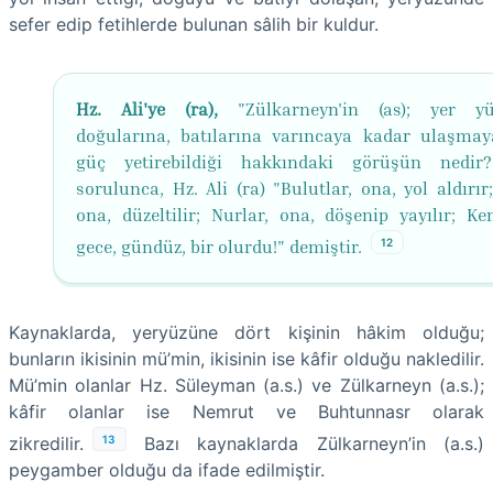
sefer edip fetihlerde bulunan sâlih bir kuldur.
Hz. Ali'ye (ra),
"Zülkarneyn'in (as); yer yü
doğularına, batılarına varıncaya kadar ulaşmay
güç yetirebildiği hakkındaki görüşün nedir
sorulunca, Hz. Ali (ra) "Bulutlar, ona, yol aldırır;
ona, düzeltilir; Nurlar, ona, döşenip yayılır; Ken
12
gece, gündüz, bir olurdu!" demiştir.
Kaynaklarda, yeryüzüne dört kişinin hâkim olduğu;
bunların ikisinin mü’min, ikisinin ise kâfir olduğu nakledilir.
Mü’min olanlar Hz. Süleyman (a.s.) ve Zülkarneyn (a.s.);
kâfir olanlar ise Nemrut ve Buhtunnasr olarak
13
zikredilir.
Bazı kaynaklarda Zülkarneyn’in (a.s.)
peygamber olduğu da ifade edilmiştir.