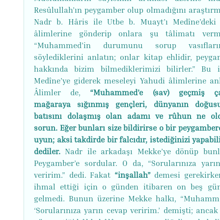
Resûlullah’ın peygamber olup olmadığını araştırm
Nadr b. Hâris ile Utbe b. Muayt’ı Medîne’deki
âlimlerine gönderip onlara şu tâlimatı vermi
“Muhammed’in durumunu sorup vasıflar
söylediklerini anlatın; onlar kitap ehlidir, peyga
hakkında bizim bilmediklerimizi bilirler.” Bu i
Medîne’ye giderek meseleyi Yahudi âlimlerine anla
Âlimler de,
“Muhammed’e (sav) geçmiş ça
mağaraya sığınmış gençleri, dünyanın doğus
batısını dolaşmış olan adamı ve rûhun ne o
sorun. Eğer bunları size bildirirse o bir peygamber
uyun; aksi takdirde bir falcıdır, istediğinizi yapabili
dediler.
Nadr ile arkadaşı Mekke’ye dönüp bunl
Peygamber’e sordular. O da, “Sorularınıza yarı
veririm.” dedi. Fakat
“inşallah”
demesi gerekirk
ihmal ettiği için o günden itibaren on beş gü
gelmedi. Bunun üzerine Mekke halkı, “Muhamm
‘Sorularınıza yarın cevap veririm.’ demişti; ancak