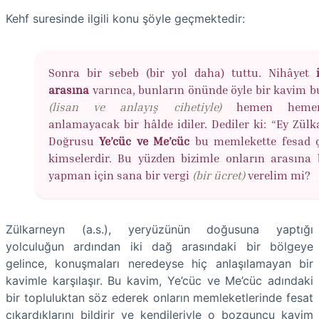
Kehf suresinde ilgili konu şöyle geçmektedir:
Sonra bir sebeb (bir yol daha) tuttu. Nihâyet
i
arasına
varınca, bunların önünde öyle bir kavim bu
(lisan ve anlayış cihetiyle)
hemen heme
anlamayacak bir hâlde idiler. Dediler ki: “Ey Zülk
Doğrusu
Ye’cüc ve Me’cüc
bu memlekette fesad 
kimselerdir. Bu yüzden bizimle onların arasına 
yapman için sana bir vergi
(bir ücret)
verelim mi?
Zülkarneyn (a.s.), yeryüzünün doğusuna yaptığı
yolculuğun ardından iki dağ arasındaki bir bölgeye
gelince, konuşmaları neredeyse hiç anlaşılamayan bir
kavimle karşılaşır. Bu kavim, Ye’cüc ve Me’cüc adındaki
bir topluluktan söz ederek onların memleketlerinde fesat
çıkardıklarını bildirir ve kendileriyle o bozguncu kavim