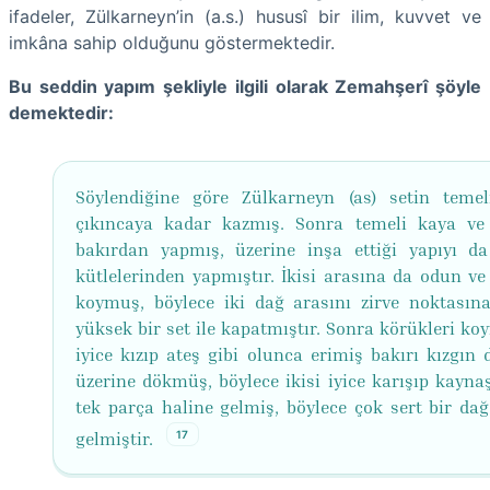
ifadeler, Zülkarneyn’in (a.s.) hususî bir ilim, kuvvet ve
imkâna sahip olduğunu göstermektedir.
Bu seddin yapım şekliyle ilgili olarak Zemahşerî şöyle
demektedir:
Söylendiğine göre Zülkarneyn (as) setin temel
çıkıncaya kadar kazmış. Sonra temeli kaya ve
bakırdan yapmış, üzerine inşa ettiği yapıyı d
kütlelerinden yapmıştır. İkisi arasına da odun v
koymuş, böylece iki dağ arasını zirve noktasın
yüksek bir set ile kapatmıştır. Sonra körükleri ko
iyice kızıp ateş gibi olunca erimiş bakırı kızgın 
üzerine dökmüş, böylece ikisi iyice karışıp kayna
tek parça haline gelmiş, böylece çok sert bir dağ
17
gelmiştir.