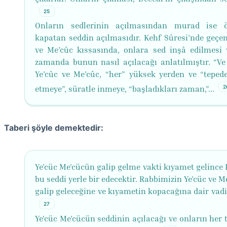
25
Onların sedlerinin açılmasından murad ise ö
kapatan seddin açılmasıdır. Kehf Sûresi’nde geçen
ve Me’cûc kıssasında, onlara sed inşâ edilmesi 
zamanda bunun nasıl açılacağı anlatılmıştır. “Ve 
Ye’cûc ve Me’cûc, “her” yüksek yerden ve “teped
2
etmeye”, süratle inmeye, “başladıkları zaman,”...
Taberi şöyle demektedir:
Ye'cüc Me'cücün galip gelme vakti kıyamet gelince
bu seddi yerle bir edecektir. Rabbimizin Ye'cüc ve 
galip geleceğine ve kıyametin kopacağına dair vadi
27
Ye'cüc Me'cücün seddinin açılacağı ve onların her 