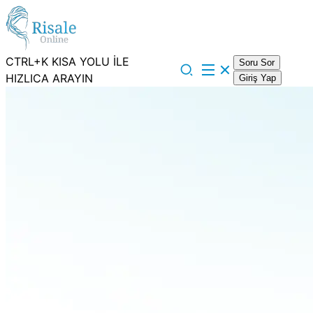
CTRL+K KISA YOLU İLE
Soru Sor
HIZLICA ARAYIN
Giriş Yap