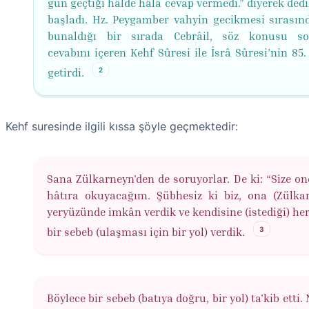
gün geçtiği hâlde hâlâ cevap vermedi.” diyerek ded
başladı. Hz. Peygamber vahyin gecikmesi sırasınd
bunaldığı bir sırada Cebrâil, söz konusu so
cevabını içeren Kehf Sûresi ile İsrâ Sûresi’nin 85.
2
getirdi.
Kehf suresinde ilgili kıssa şöyle geçmektedir:
Sana Zülkarneyn'den de soruyorlar. De ki: “Size on
hâtıra okuyacağım. Şübhesiz ki biz, ona (Zülkar
yeryüzünde imkân verdik ve kendisine (istediği) he
3
bir sebeb (ulaşması için bir yol) verdik.
Böylece bir sebeb (batıya doğru, bir yol) ta'kib etti.