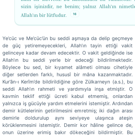
sizin işinizdir, ne benim; yalnız Allah'ın nimetl
16
Allah'ın bir lütfudur.
Ye’cüc ve Me’cüc’ün bu seddi aşmaya da delip geçmeye
de güç yetiremeyecekleri, Allah’ın tayin ettiği vakit
gelinceye kadar devam edecektir. O vakit geldiğinde ise
Allah’ın bu seddi yerle bir edeceği bildirilmektedir.
Böylece bu sed, bir kıyamet alâmeti olması cihetiyle
diğer setlerden farklı, hususî bir mâna kazanmaktadır.
Kur’ân-ı Kerîm’de bildirildiğine göre Zülkarneyn (a.s.), bu
seddi Allah’ın rahmeti ve yardımıyla inşa etmiştir. O
kavmin teklif ettiği ücreti kabul etmemiş, onlardan
yalnızca iş gücüyle yardım etmelerini istemiştir. Ardından
demir kütlelerinin getirilmesini emretmiş; iki dağın arası
demirle doldurulup aynı seviyeye ulaşınca ateşin
körüklenmesini istemiştir. Demir kor hâline gelince de,
onun üzerine erimiş bakır dökeceğini bildirmiştir. Bu