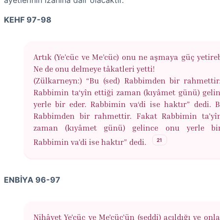
âyetlerinin izahına dair olacaktır.
KEHF 97-98
Artık (Ye’cüc ve Me’cüc) onu ne aşmaya güç yetirebi
Ne de onu delmeye tâkatleri yetti!
(Zülkarneyn:) “Bu (sed) Rabbimden bir rahmettir
Rabbimin ta‘yîn ettiği zaman (kıyâmet günü) geli
yerle bir eder. Rabbimin va‘di ise haktır” dedi. B
Rabbimden bir rahmettir. Fakat Rabbimin ta'yîn
zaman (kıyâmet günü) gelince onu yerle bir
21
Rabbimin va'di ise haktır” dedi.
ENBİYA 96-97
Nihâyet Ye'cüc ve Me'cüc'ün (seddi) açıldığı ve onl