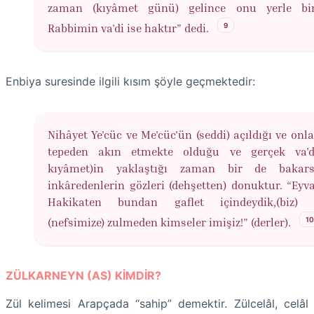
zaman (kıyâmet günü) gelince onu yerle bir
9
Rabbimin va'di ise haktır” dedi.
Enbiya suresinde ilgili kısım şöyle geçmektedir:
Nihâyet Ye'cüc ve Me'cüc'ün (seddi) açıldığı ve onl
tepeden akın etmekte olduğu ve gerçek va'd
kıyâmet)in yaklaştığı zaman bir de bakars
inkâredenlerin gözleri (dehşetten) donuktur. “Eyva
Hakikaten bundan gaflet içindeydik,(biz) bi
1
(nefsimize) zulmeden kimseler imişiz!” (derler).
ZÜLKARNEYN (AS) KİMDİR?
Zül kelimesi Arapçada “sahip” demektir. Zülcelâl, celâl