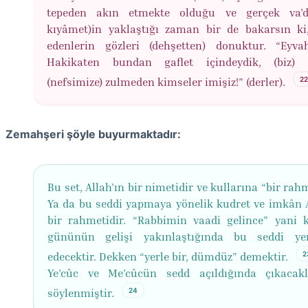
tepeden akın etmekte olduğu ve gerçek va'd
kıyâmet)in yaklaştığı zaman bir de bakarsın ki
edenlerin gözleri (dehşetten) donuktur. “Eyva
Hakikaten bundan gaflet içindeydik, (biz) b
2
(nefsimize) zulmeden kimseler imişiz!” (derler).
Zemahşeri şöyle buyurmaktadır:
Bu set, Allah’ın bir nimetidir ve kullarına “bir rahm
Ya da bu seddi yapmaya yönelik kudret ve imkân A
bir rahmetidir. “Rabbimin vaadi gelince” yani 
gününün gelişi yakınlaştığında bu seddi ye
2
edecektir. Dekken “yerle bir, dümdüz” demektir.
Ye’cûc ve Me’cûcün sedd açıldığında çıkacak
24
söylenmiştir.