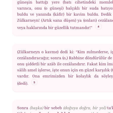
güneşin battığı yere (batı cihetindeki memlek
varınca, onu (o güneşi) balçıklı bir suda batıyor
buldu ve yanında (kâfir) bir kavim buldu. Dedik 
Zülkarneyn! (Artık sana düşen) ya (onları) cezâla
4
veya haklarında bir güzellik tutmandır!”
(Zülkarneyn o kavme) dedi ki: “Kim zulmederse, i
cezâlandıracağız; sonra (o,) Rabbine döndürülür de 
onu şiddetli bir azâb ile cezâlandırır. Fakat kim î
sâlih amel işlerse, işte onun için en güzel karşılık 
vardır. Ona emrimizden bir kolaylık da söyley
5
(dedi).
Sonra
(başka)
bir sebeb
(doğuya doğru, bir yol)
ta‘k