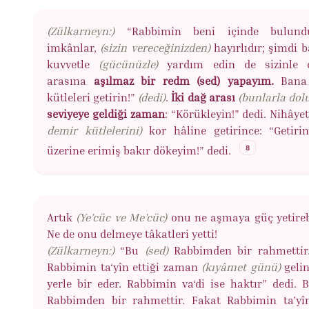
(Zülkarneyn:)
“Rabbimin beni içinde bulund
imkânlar,
(sizin vereceğinizden)
hayırlıdır; şimdi b
kuvvetle
(gücünüzle)
yardım edin de sizinle o
arasına
aşılmaz bir redm (sed) yapayım.
Bana
kütleleri getirin!”
(dedi)
.
İki dağ arası
(bunlarla dol
seviyeye geldiği zaman
: “Körükleyin!” dedi. Nihây
demir kütlelerini)
kor hâline getirince: “Getiri
8
üzerine erimiş bakır dökeyim!” dedi.
Artık
(Ye’cüc ve Me’cüc)
onu ne aşmaya güç yetirebi
Ne de onu delmeye tâkatleri yetti!
(Zülkarneyn:)
“Bu
(sed)
Rabbimden bir rahmettir
Rabbimin ta‘yîn ettiği zaman
(kıyâmet günü)
geli
yerle bir eder. Rabbimin va‘di ise haktır” dedi. B
Rabbimden bir rahmettir. Fakat Rabbimin ta'yîn