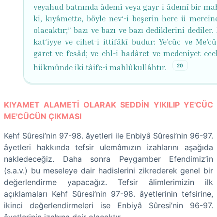
veyahud batnında âdemî veya gayr-i âdemî bir ma
ki, kıyâmette, böyle nev‘-i beşerin herc ü mercin
olacaktır;” bazı ve bazı ve bazı dediklerini dediler.
kat‘iyye ve cihet-i ittifâkî budur: Ye’cûc ve Me’cû
gāret ve fesâd; ve ehl-i hadâret ve medeniyet ecel
20
hükmünde iki tâife-i mahlûkullâhtır.
KIYAMET ALAMETİ OLARAK SEDDİN YIKILIP YE'CÜC
ME'CÜCÜN ÇIKMASI
Kehf Sûresi’nin 97-98. âyetleri ile Enbiyâ Sûresi’nin 96-97.
âyetleri hakkında tefsir ulemâmızın izahlarını aşağıda
nakledeceğiz. Daha sonra Peygamber Efendimiz’in
(s.a.v.) bu meseleye dair hadislerini zikrederek genel bir
değerlendirme yapacağız. Tefsir âlimlerimizin ilk
açıklamaları Kehf Sûresi’nin 97-98. âyetlerinin tefsirine,
ikinci değerlendirmeleri ise Enbiyâ Sûresi’nin 96-97.