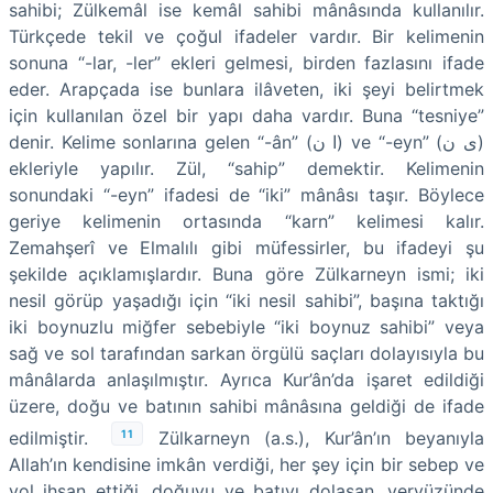
sahibi; Zülkemâl ise kemâl sahibi mânâsında kullanılır.
Türkçede tekil ve çoğul ifadeler vardır. Bir kelimenin
sonuna “-lar, -ler” ekleri gelmesi, birden fazlasını ifade
eder. Arapçada ise bunlara ilâveten, iki şeyi belirtmek
için kullanılan özel bir yapı daha vardır. Buna “tesniye”
denir. Kelime sonlarına gelen “-ân” (ا ن) ve “-eyn” (ى ن)
ekleriyle yapılır. Zül, “sahip” demektir. Kelimenin
sonundaki “-eyn” ifadesi de “iki” mânâsı taşır. Böylece
geriye kelimenin ortasında “karn” kelimesi kalır.
Zemahşerî ve Elmalılı gibi müfessirler, bu ifadeyi şu
şekilde açıklamışlardır. Buna göre Zülkarneyn ismi; iki
nesil görüp yaşadığı için “iki nesil sahibi”, başına taktığı
iki boynuzlu miğfer sebebiyle “iki boynuz sahibi” veya
sağ ve sol tarafından sarkan örgülü saçları dolayısıyla bu
mânâlarda anlaşılmıştır. Ayrıca Kur’ân’da işaret edildiği
üzere, doğu ve batının sahibi mânâsına geldiği de ifade
11
edilmiştir.
Zülkarneyn (a.s.), Kur’ân’ın beyanıyla
Allah’ın kendisine imkân verdiği, her şey için bir sebep ve
yol ihsan ettiği, doğuyu ve batıyı dolaşan, yeryüzünde