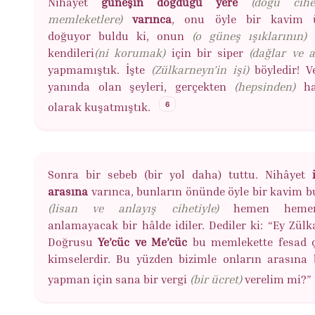
Nihâyet
güneşin doğduğu yere
(doğu cihe
memleketlere)
varınca
, onu öyle bir kavim ü
doğuyor buldu ki, onun
(o güneş ışıklarının)
a
kendileri
(ni korumak)
için bir siper
(dağlar ve a
yapmamıştık. İşte
(Zülkarneyn’in işi)
böyledir! 
yanında olan şeyleri, gerçekten
(hepsinden)
ha
6
olarak kuşatmıştık.
Sonra bir sebeb (bir yol daha) tuttu. Nihâyet
i
arasına
varınca, bunların önünde öyle bir kavim bu
(lisan ve anlayış cihetiyle)
hemen heme
anlamayacak bir hâlde idiler. Dediler ki: “Ey Zülk
Doğrusu
Ye’cüc ve Me’cüc
bu memlekette fesad 
kimselerdir. Bu yüzden bizimle onların arasına 
yapman için sana bir vergi
(bir ücret)
verelim mi?”