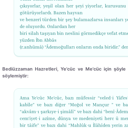
çıkıyorlar, yeşil olan her şeyi yiyorlar, kurusunu
götürüyorlardı. Bazen hayvan
ve benzerî türden bir şey bulamazlarsa insanları y
de oluyordu. Onlardan her
biri silah taşıyan bin neslini görmedikçe vefat etm
yüzden İbn Abbâs
(r.anhümâ) “Âdemoğulları onların onda biridir.” dem
Bediüzzaman Hazretleri, Ye'cüc ve Me'cüc için şöyle
söylemiştir:
Ama Ye’cûc Me’cûc, bazı müfessir “veled-i Yâfes’
kabîle” ve bazı diğer “Moğol ve Mançur ” ve ba
“akvâm-ı şarkıye-i şimâlî” ve bazı dahi “benî-Âdem
cem‘iyet-i azîme, dünya ve medeniyeti herc ü me
bir tâife” ve bazı dahi “Mahlûk-u İlâhîden yerin z