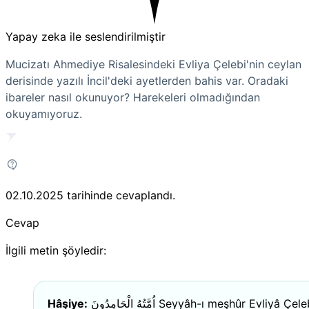
Yapay zeka ile seslendirilmiştir
Mucizatı Ahmediye Risalesindeki Evliya Çelebi'nin ceylan
derisinde yazılı İncil'deki ayetlerden bahis var. Oradaki
ibareler nasıl okunuyor? Harekeleri olmadığından
okuyamıyoruz.
02.10.2025
tarihinde cevaplandı.
Cevap
İlgili metin şöyledir:
Hâşiye:
اُمَّتُهُ الْحَامِدُونَ
Seyyâh-ı meşhûr Evliyâ Çeleb