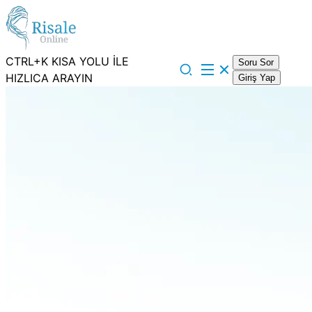
CTRL+K KISA YOLU İLE
Soru Sor
HIZLICA ARAYIN
Giriş Yap