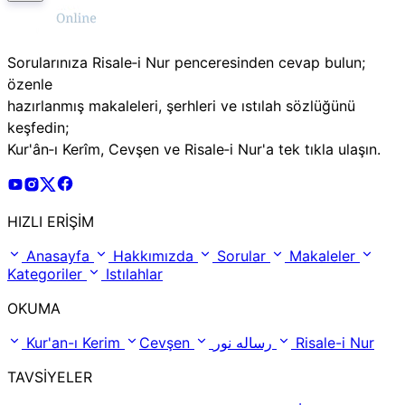
Sorularınıza Risale‑i Nur penceresinden cevap bulun;
özenle
hazırlanmış makaleleri, şerhleri ve ıstılah sözlüğünü
keşfedin;
Kur'ân‑ı Kerîm, Cevşen ve Risale‑i Nur'a tek tıkla ulaşın.
Risale Online Youtube Hesabı
Risale Online Instagram Hesabı
Risale Online X Hesabı
Risale Online Facebook Hesabı
HIZLI ERİŞİM
Anasayfa
Hakkımızda
Sorular
Makaleler
Kategoriler
Istılahlar
OKUMA
Kur'an-ı Kerim
Cevşen
رساله نور
Risale-i Nur
TAVSİYELER