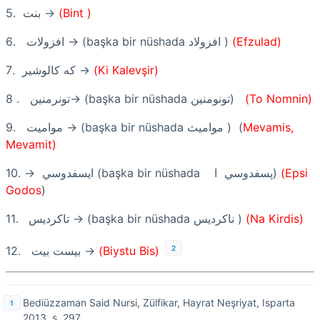
5.
بنت
→
(Bint )
6.
افزولات
→ (başka bir nüshada
افزولاد
)
(Efzulad)
7.
كه كالوشير
→
(Ki Kalevşir)
8 .
تونرمنين
→ (başka bir nüshada
تونومنين
)
(To Nomnin)
9.
مواميت
→ (başka bir nüshada
مواميث
) (
Mevamis,
Mevamit)
10.
→
ايسفدوسي
(başka bir nüshada
ا
پسفدوسي
)
(Epsi
Godos
)
11.
تاكرديس
→ (başka bir nüshada
ناكرديس
)
(Na Kirdis)
2
12.
بيست بيت
→
(Biystu Bis)
Bediüzzaman Said Nursi, Zülfikar, Hayrat Neşriyat, Isparta
2013, s. 297.