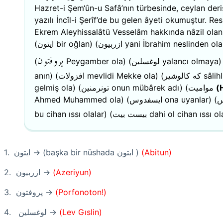
Hazret-i Şem‘ûn-u Safâ’nın türbesinde, ceylan der
yazılı İncîl-i Şerîf’de bu gelen âyeti okumuştur. Res
Ekrem Aleyhissalâtü Vesselâm hakkında nâzil olan
(
ايتون
bir oğlan) (
ازربيون
yani İbrahim neslinden ola
پروفتون
(
Peygamber ola) (
لوغسلين
yalancı olmaya)
anın) (
افزولات
mevlidi Mekke ola) (
كه كالوشير
sâlihl
gelmiş ola) (
تونرمنين
onun mübârek adı) (
مواميت
(
Ahmed Muhammed ola) (
ايسفدوس
ona uyanlar) (
س
bu cihan ıssı olalar) (
بيست بيت
dahi ol cihan ıssı ol
1.
ايتون
→ (başka bir nüshada
ابتون
)
(Abitun)
2.
ازربيون
→
(Azeriyun)
3.
پروفتون
→
(Porfonoton!)
4.
لوغسلين
→
(Lev Gıslin)