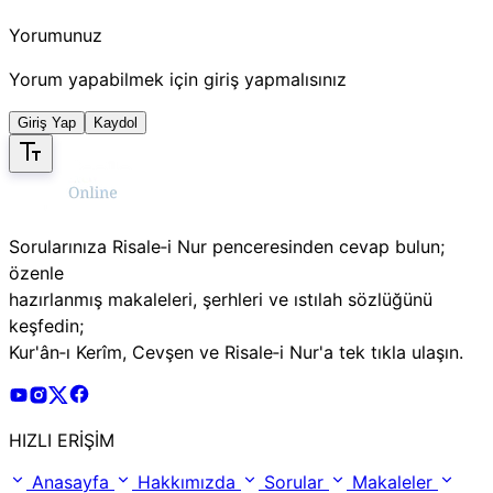
Yorumunuz
Yorum yapabilmek için giriş yapmalısınız
Giriş Yap
Kaydol
Sorularınıza Risale‑i Nur penceresinden cevap bulun;
özenle
hazırlanmış makaleleri, şerhleri ve ıstılah sözlüğünü
keşfedin;
Kur'ân‑ı Kerîm, Cevşen ve Risale‑i Nur'a tek tıkla ulaşın.
Risale Online Youtube Hesabı
Risale Online Instagram Hesabı
Risale Online X Hesabı
Risale Online Facebook Hesabı
HIZLI ERİŞİM
Anasayfa
Hakkımızda
Sorular
Makaleler