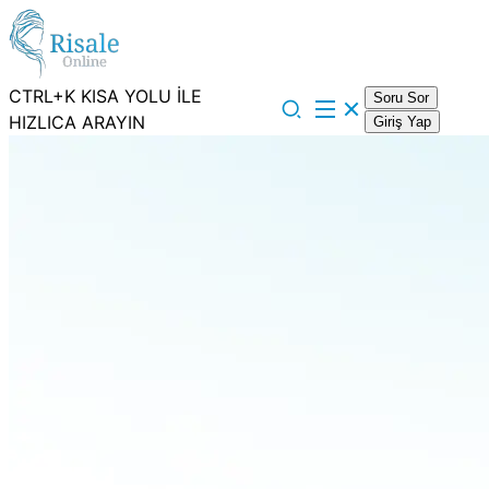
CTRL+K KISA YOLU İLE
Soru Sor
HIZLICA ARAYIN
Giriş Yap