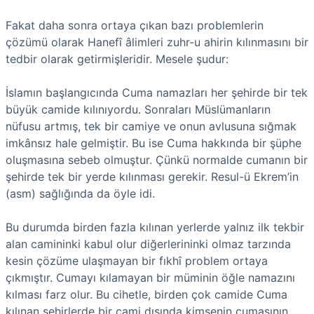
Fakat daha sonra ortaya çıkan bazı problemlerin
çözümü olarak Hanefî âlimleri zuhr-u ahirin kılınmasını bir
tedbir olarak getirmişleridir. Mesele şudur:
İslamın başlangıcında Cuma namazları her şehirde bir tek
büyük camide kılınıyordu. Sonraları Müslümanların
nüfusu artmış, tek bir camiye ve onun avlusuna sığmak
imkânsız hale gelmiştir. Bu ise Cuma hakkında bir şüphe
oluşmasına sebeb olmuştur. Çünkü normalde cumanın bir
şehirde tek bir yerde kılınması gerekir. Resul-ü Ekrem’in
(asm) sağlığında da öyle idi.
Bu durumda birden fazla kılınan yerlerde yalnız ilk tekbir
alan camininki kabul olur diğerlerininki olmaz tarzında
kesin çözüme ulaşmayan bir fıkhî problem ortaya
çıkmıştır. Cumayı kılamayan bir müminin öğle namazını
kılması farz olur. Bu cihetle, birden çok camide Cuma
kılınan şehirlerde bir cami dışında kimsenin cumasının