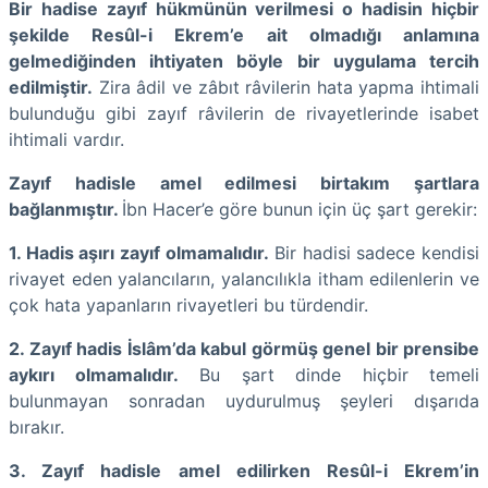
Bir hadise zayıf hükmünün verilmesi o hadisin hiçbir
şekilde Resûl-i Ekrem’e ait olmadığı anlamına
gelmediğinden ihtiyaten böyle bir uygulama tercih
edilmiştir.
Zira âdil ve zâbıt râvilerin hata yapma ihtimali
bulunduğu gibi zayıf râvilerin de rivayetlerinde isabet
ihtimali vardır.
Zayıf hadisle amel edilmesi birtakım şartlara
bağlanmıştır.
İbn Hacer’e göre bunun için üç şart gerekir:
1. Hadis aşırı zayıf olmamalıdır.
Bir hadisi sadece kendisi
rivayet eden yalancıların, yalancılıkla itham edilenlerin ve
çok hata yapanların rivayetleri bu türdendir.
2. Zayıf hadis İslâm’da kabul görmüş genel bir prensibe
aykırı olmamalıdır.
Bu şart dinde hiçbir temeli
bulunmayan sonradan uydurulmuş şeyleri dışarıda
bırakır.
3. Zayıf hadisle amel edilirken Resûl-i Ekrem’in