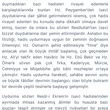
duymadıkları bazı hadisleri rivayet edenlerle
karşılaştıklarında bunları Hz. Peygamber’den (sav)
duyduklarına dair şâhid getirmelerini istemiş, çok hadis
rivayet edenleri bu konuda daha dikkatli olmaya davet
etmiş, bazen da onlara bu sözleri Resûlullah’tan (sav)
bizzat duyduklarına dair yemin ettirmişlerdir. Ashabın bu
titizliği, hadis uydurmaya uygun bir zeminin doğmasını
önlemiştir. Hz. Osman’ın şehid edilmesiyle “fitne” diye
anılacak olan ilk büyük ihtilâf başlamış, çok geçmeden
Hz. Ali’yi tekfir eden Havâric ile Hz. Ebû Bekir ve Hz.
Ömer’e söven pek çok fırka, Kaderiyye, Mürcie,
Cehmiyye ve Müşebbihe gibi bâtıl mezhepler ortaya
çıkmıştır. Hadis uydurma hareketi, sahâbe asrının sonu
ve büyük tâbiîler devrinin başlangıcı olan böyle buhranlı
bir devirde çeşitli tesirlerle başlayıp gelişmiştir.
Uydurma sözleri Resûl-i Ekrem’in (sav) hadislerinden
ayırmada ihtisas kazanmış âlimler bu hususta bazı
ipuçları tespit etmişler ve mevzû rivâyetleri bir araya