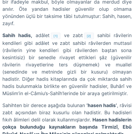
bir ifadeyle makbul, böyle olmayanlar da merdud diye
anılır. Öte yandan hadisler güvenilir olup olmama
yönünden üçlü bir taksime tâbi tutulmuştur: Sahih, hasen,
zayıf.
Sahih hadis,
adâlet
ve zabt
sahibi râvilerin
[1]
[2]
kendileri gibi adâlet ve zabt sahibi râvilerden muttasıl
(râvilerin yine kendileri gibi râvilerden baştan sona
kesintisiz) bir senedle rivayet ettikleri şâz (güvenilir
râvilerin rivayetlerine ters düşmemek) ve muallel
(senedinde ve metninde gizli bir kusuru) olmayan
hadistir. Diğer hadis kitaplarında da çok miktarda sahih
hadis bulunmakla birlikte en güvenilir hadisler, Buhârî ve
Müslim’in el-Câmiu’s-Sahîh’lerinde bir araya getirilmiştir.
Sahihten bir derece aşağıda bulunan
‘hasen hadis’
, râvisi
zabt açısından biraz kusurlu olan hadistir. Bu hadisleri
fıkıh âlimleri delil olarak kullanmışlardır.
Hasen hadislerin
çokça bulunduğu kaynakların başında Tirmizî, Ebû
Dâvûd, Nesâî ve İbn Mâce’nin sünenleri gelmektedir.