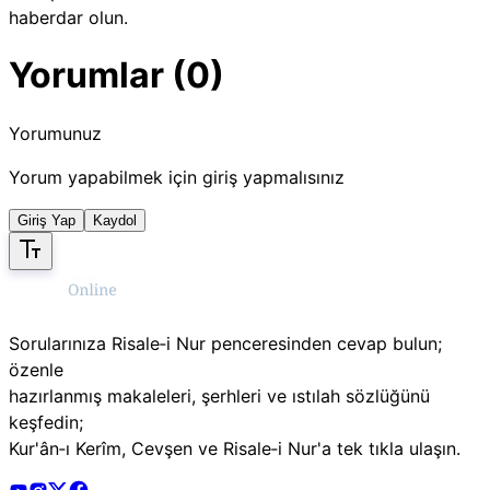
haberdar olun.
Yorumlar (0)
Yorumunuz
Yorum yapabilmek için giriş yapmalısınız
Giriş Yap
Kaydol
Sorularınıza Risale‑i Nur penceresinden cevap bulun;
özenle
hazırlanmış makaleleri, şerhleri ve ıstılah sözlüğünü
keşfedin;
Kur'ân‑ı Kerîm, Cevşen ve Risale‑i Nur'a tek tıkla ulaşın.
Risale Online Youtube Hesabı
Risale Online Instagram Hesabı
Risale Online X Hesabı
Risale Online Facebook Hesabı