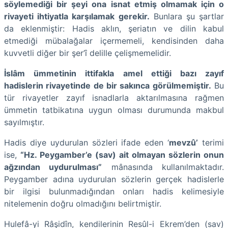
söylemediği bir şeyi ona isnat etmiş olmamak için o
rivayeti ihtiyatla karşılamak gerekir.
Bunlara şu şartlar
da eklenmiştir: Hadis aklın, şeriatın ve dilin kabul
etmediği mübalağalar içermemeli, kendisinden daha
kuvvetli diğer bir şer’î delille çelişmemelidir.
İslâm ümmetinin ittifakla amel ettiği bazı zayıf
hadislerin rivayetinde de bir sakınca görülmemiştir.
Bu
tür rivayetler zayıf isnadlarla aktarılmasına rağmen
ümmetin tatbikatına uygun olması durumunda makbul
sayılmıştır.
Hadis diye uydurulan sözleri ifade eden ‘
mevzû’
terimi
ise,
“Hz. Peygamber’e (sav) ait olmayan sözlerin onun
ağzından uydurulması”
mânasında kullanılmaktadır.
Peygamber adına uydurulan sözlerin gerçek hadislerle
bir ilgisi bulunmadığından onları hadis kelimesiyle
nitelemenin doğru olmadığını belirtmiştir.
Hulefâ-yi Râşidîn, kendilerinin Resûl-i Ekrem’den (sav)