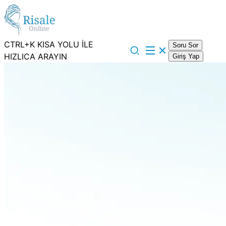
CTRL+K KISA YOLU İLE
Soru Sor
HIZLICA ARAYIN
Giriş Yap