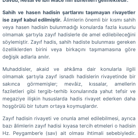
Sahih ve hasen hadisin şartlarını taşımayan rivayetler
ise zayıf kabul edilmiştir.
Âlimlerin önemli bir kısmı sahih
veya hasen hadisin bulunmadığı konularda fazla kusurlu
olmamak şartıyla zayıf hadislerle de amel edilebileceğini
söylemiştir. Zayıf hadis, sahih hadiste bulunması gereken
özelliklerden birini veya birkaçını taşımamasına göre
değişik adlarla anılır.
Muhaddisler, akaid ve ahkâma dair konularla ilgili
olmamak şartıyla zayıf isnadlı hadislerin rivayetinde bir
sakınca görmemişler; mevâiz, kıssalar, amellerin
faziletleri gibi tergib-terhib konularında yahut tefsir ve
megaziye ilişkin hususlarda hadis rivayet ederken daha
hoşgörülü bir tutum ortaya koymuşlardır.
Zayıf hadisin rivayeti ve onunla amel edilebilmesi, ayrıca
bazı âlimlerin zayıf hadisi kıyasa tercih etmeleri o hadisin
Hz. Peygamber’e (sav) ait olması ihtimali sebebiyledir.