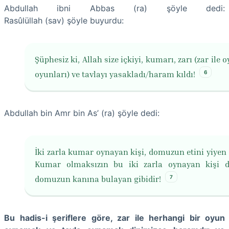
Abdullah ibni Abbas (ra) şöyle dedi:
Rasûlüllah (sav) şöyle buyurdu:
Şüphesiz ki, Allah size içkiyi, kumarı, zarı (zar ile
6
oyunları) ve tavlayı yasakladı/haram kıldı!
Abdullah bin Amr bin As’ (ra) şöyle dedi:
İki zarla kumar oynayan kişi, domuzun etini yiyen g
Kumar olmaksızın bu iki zarla oynayan kişi d
7
domuzun kanına bulayan gibidir!
Bu hadis-i şeriflere göre, zar ile herhangi bir oyun