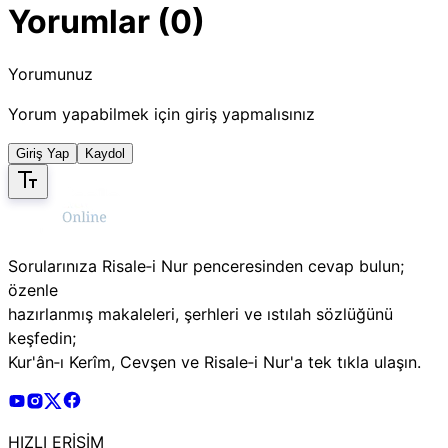
Yorumlar (0)
Yorumunuz
Yorum yapabilmek için giriş yapmalısınız
Giriş Yap
Kaydol
Sorularınıza Risale‑i Nur penceresinden cevap bulun;
özenle
hazırlanmış makaleleri, şerhleri ve ıstılah sözlüğünü
keşfedin;
Kur'ân‑ı Kerîm, Cevşen ve Risale‑i Nur'a tek tıkla ulaşın.
Risale Online Youtube Hesabı
Risale Online Instagram Hesabı
Risale Online X Hesabı
Risale Online Facebook Hesabı
HIZLI ERİŞİM