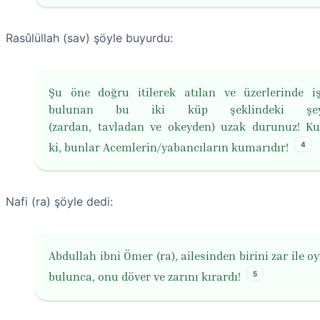
Rasûlüllah (sav) şöyle buyurdu:
Şu öne doğru itilerek atılan ve üzerlerinde iş
bulunan bu iki küp şeklindeki şeyl
(zardan, tavladan ve okeyden) uzak durunuz! K
4
ki, bunlar Acemlerin/yabancıların kumarıdır!
Nafi (ra) şöyle dedi:
Abdullah ibni Ömer (ra), ailesinden birini zar ile 
5
bulunca, onu döver ve zarını kırardı!