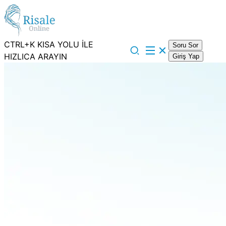
CTRL+K KISA YOLU İLE
Soru Sor
HIZLICA ARAYIN
Giriş Yap