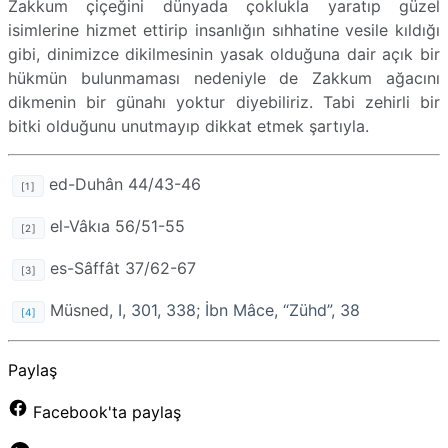
Zakkum çiçeğini dünyada çoklukla yaratıp güzel
isimlerine hizmet ettirip insanlığın sıhhatine vesile kıldığı
gibi, dinimizce dikilmesinin yasak olduğuna dair açık bir
hükmün bulunmaması nedeniyle de Zakkum ağacını
dikmenin bir günahı yoktur diyebiliriz. Tabi zehirli bir
bitki olduğunu unutmayıp dikkat etmek şartıyla.
ed-Duhân 44/43-46
[1]
el-Vâkıa 56/51-55
[2]
es-Sâffât 37/62-67
[3]
Müsned
, I, 301, 338; İbn Mâce, “Zühd”, 38
[4]
Paylaş
Facebook'ta paylaş