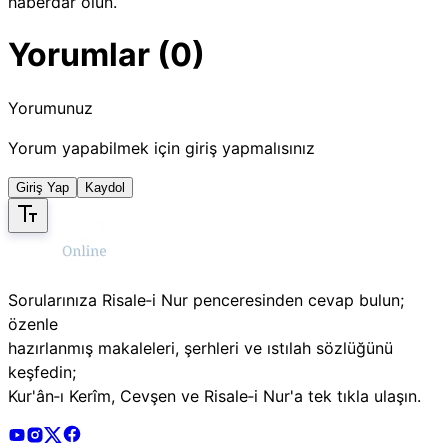
haberdar olun.
Yorumlar (0)
Yorumunuz
Yorum yapabilmek için giriş yapmalısınız
Giriş Yap
Kaydol
Sorularınıza Risale‑i Nur penceresinden cevap bulun;
özenle
hazırlanmış makaleleri, şerhleri ve ıstılah sözlüğünü
keşfedin;
Kur'ân‑ı Kerîm, Cevşen ve Risale‑i Nur'a tek tıkla ulaşın.
Risale Online Youtube Hesabı
Risale Online Instagram Hesabı
Risale Online X Hesabı
Risale Online Facebook Hesabı