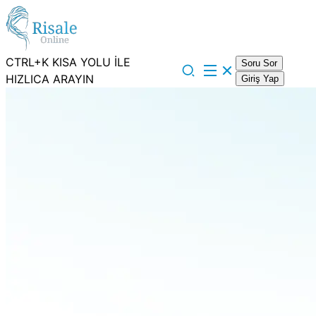
CTRL+K KISA YOLU İLE
Soru Sor
HIZLICA ARAYIN
Giriş Yap