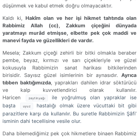
düşünmek ve kabul etmek doğru olmayacaktır.
Kaldı ki,
Hakîm olan ve her işi hikmet tahtında olan
Rabbimiz Allah (cc), Zakkum çiçeğini dünyada
yaratmayı murâd etmişse, elbette pek çok maddi ve
manevi fayda ve güzellikleri de vardır.
Mesela; Zakkum çiçeği zehirli bir bitki olmakla beraber
pembe, beyaz, kırmızı ve sarı çiçekleriyle ve güzel
kokusuyla Rabbimizin sanat harikası bitkilerinden
birisidir. Sayısız güzel isimlerinin bir aynasıdır.
Ayrıca
tıbben baktığımızda
, yaprakları dahilen idrar söktürücü
ve kalp kuvvetlendirici olarak kullanılır.
Haricen
ile yoğrulmuş olan yapraklar ise
zeytinyağı
başta
hastalığı olmak üzere vücuttaki bit gibi
uyuz
parazitlere karşı da kullanılır. Bu suretle Rabbimizin Şâfi’
isminin dahi tecellisine vesile olur.
Daha bilemediğimiz pek çok hikmetlere binaen Rabbimiz