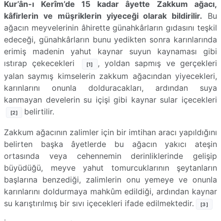
Kur’ân-ı Kerîm’de 15 kadar âyette Zakkum ağacı,
kâfirlerin ve müşriklerin yiyeceği olarak bildirilir.
Bu
ağacın meyvelerinin âhirette günahkârların gıdasını teşkil
edeceği, günahkârların bunu yedikten sonra karınlarında
erimiş madenin yahut kaynar suyun kaynaması gibi
ıstırap çekecekleri
, yoldan sapmış ve gerçekleri
[1]
yalan saymış kimselerin zakkum ağacından yiyecekleri,
karınlarını onunla dolduracakları, ardından suya
kanmayan develerin su içişi gibi kaynar sular içecekleri
belirtilir.
[2]
Zakkum ağacının zalimler için bir imtihan aracı yapıldığını
belirten başka âyetlerde bu ağacın yakıcı ateşin
ortasında veya cehennemin derinliklerinde gelişip
büyüdüğü, meyve yahut tomurcuklarının şeytanların
başlarına benzediği, zalimlerin onu yemeye ve onunla
karınlarını doldurmaya mahkûm edildiği, ardından kaynar
su karıştırılmış bir sıvı içecekleri ifade edilmektedir.
[3]