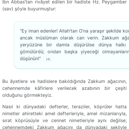
İbn Abbas’tan rivâyet edilen bir hadiste Hz. Peygamber
(sav) şöyle buyurmuştur:
“Ey iman edenler! Allah’tan O’na yaraşır şekilde k
ancak müslüman olarak can verin. Zakkum ağ
yeryüzüne bir damla düşürülse dünya halkı 
gömülürdü; ondan başka yiyeceği olmayanların
düşünün!”
[4]
Bu âyetlere ve hadislere bakıldığında Zakkum ağacının,
cehennemde kâfirlere verilecek azabının bir çeşiti
olduğunu görmekteyiz.
Nasıl ki dünyadaki defterler, teraziler, köprüler hatta
nimetler ahiretteki amel defterleriyle, amel mizanlarıyla,
sırat köprüsüyle ve cennet nimetleriyle aynı değilse;
cehennemdeki Zakkum ağacını da dünyadaki şekliyle