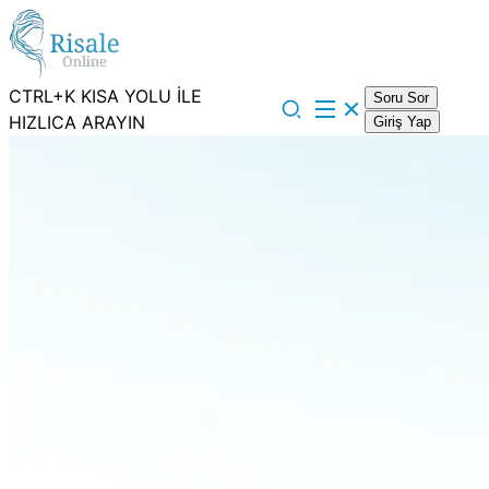
CTRL+K KISA YOLU İLE
Soru Sor
HIZLICA ARAYIN
Giriş Yap