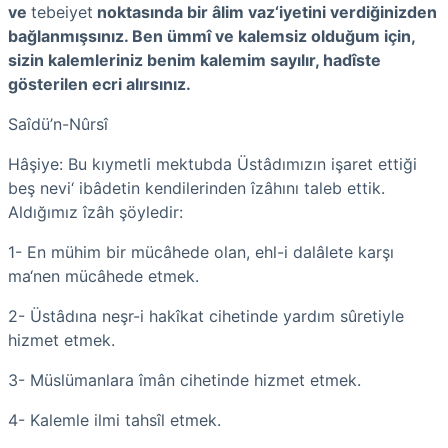
ve
tebeiyet
noktasında bir âlim vaz‘iyetini verdiğinizden
bağlanmışsınız. Ben ümmî ve kalemsiz olduğum için,
sizin kalemleriniz benim kalemim sayılır, hadîste
gösterilen ecri alırsınız.
Saîdü’n-Nûrsî
Hâşiye
:
Bu kıymetli mektubda Üstâdımızın işaret ettiği
beş nevi‘ ibâdetin kendilerinden îzâhını taleb ettik.
Aldığımız îzâh şöyledir:
1
-
En mühim bir mücâhede olan, ehl-i
dalâlete
karşı
ma‘nen mücâhede
etmek.
2
-
Üstâdına
neşr-i
hakîkat cihetinde yardım sûretiyle
hizmet etmek.
3
-
Müslümanlara îmân cihetinde hizmet etmek.
4
-
Kalemle ilmi tahsîl etmek.