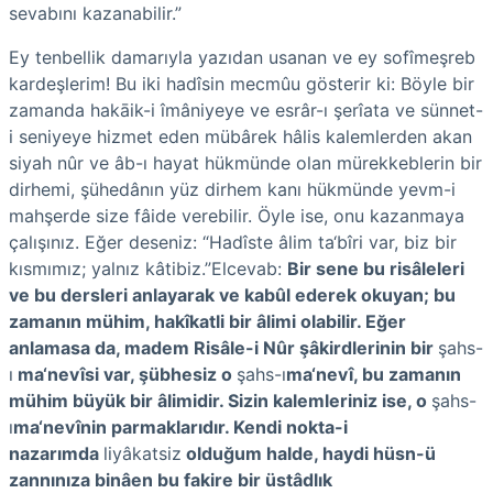
sevabını kazanabilir.”
Ey tenbellik damarıyla yazıdan usanan ve ey sofîmeşreb
kardeşlerim! Bu iki hadîsin mecmûu gösterir ki: Böyle bir
zamanda hakāik-i îmâniyeye ve esrâr-ı şerîata ve sünnet-
i seniyeye hizmet eden mübârek hâlis kalemlerden akan
siyah nûr ve âb-ı hayat hükmünde olan mürekkeblerin bir
dirhemi,
şühedânın
yüz dirhem kanı hükmünde yevm-i
mahşerde size fâide verebilir. Öyle ise, onu kazanmaya
çalışınız.
E
ğer deseniz:
“
Hadîste âlim ta‘bîri var, biz bir
kısmımız; yalnız kâtibiz.”
Elcevab:
Bir sene bu risâleleri
ve bu dersleri anlayarak ve kabûl ederek okuyan; bu
zamanın mühim, hakîkatli bir âlimi olabilir. Eğer
anlamasa da, madem Risâle-i Nûr şâkirdlerinin bir
şahs-
ı
ma‘nevîsi var, şübhesiz o
şahs-ı
ma‘nevî, bu zamanın
mühim büyük bir âlimidir. Sizin kalemleriniz ise, o
şahs-
ı
ma‘nevînin parmaklarıdır. Kendi nokta-i
nazarımda
liyâkatsiz
olduğum halde, haydi hüsn-ü
zannınıza binâen bu fakire bir üstâdlık