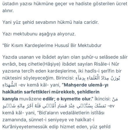
üstadın yazısı hükmüne geçer ve hadiste gösterilen ücret
alınır.
Yani yüz şehid sevabının hükmü hala caridir.
Yazı mektubunu aşağıya alıyoruz.
"Bir Kısım Kardeşlerime Hususî Bir Mektubdur
Yazıda usanan ve ibâdet ayları olan şuhûr-u selâsede sâir
evrâdı, beş cihetle
(Hâşiye)
ibâdet sayılan Risâle-i Nûr
yazısına tercîh eden kardeşlerime, iki hadîs-i şerîfin bir
nüktesini söyleyeceğim.
Birincisi:
يُوزَنُ مِدَادُ الْعُلَمَٓاءِ بِدِمَآءِ
الشُّهَدَٓاءِ
-
ev kemâ kāl- yani,
“Mahşerde ulemâ-yı
hakîkatin sarfettikleri mürekkeb, şehîdlerin
kanıyla
muvâzene
edilir; o kıymette olur.”
İkincisi:
مَنْ
تَمَسَّكَ بِسُنَّت۪ي عِنْدَ فَسَادِ اُمَّت۪ي فَلَهُٓ اَجْرُ مِائَةِ شَه۪يدٍ
-
ev
kemâ kāl- yani, “Bid‘aların ve
dalâletlerin
istîlâsı
zamanında, sünnet-i seniyeye ve hakîkat-i
Kur’âniyeye
temessük
edip hizmet eden, yüz şehîd