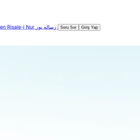
şen
Risale-i Nur
رساله نور
Soru Sor
Giriş Yap