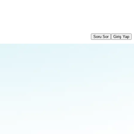
Soru Sor
Giriş Yap