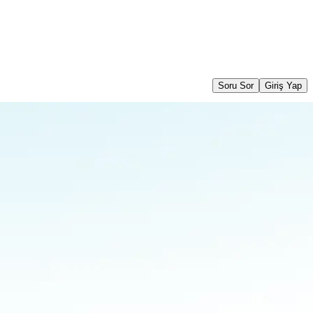
Soru Sor
Giriş Yap