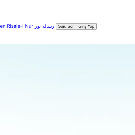
şen
Risale-i Nur
رساله نور
Soru Sor
Giriş Yap