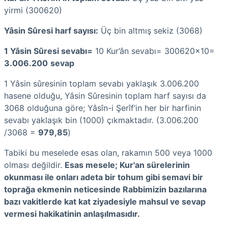
yirmi (300620)
Yâsin Sûresi harf sayısı:
Üç bin altmış sekiz (3068)
1 Yâsin Sûresi sevabı=
10 Kur’ân sevabı= 300620x10=
3.006.200
sevap
1 Yâsin sûresinin toplam sevabı yaklaşık 3.006.200
hasene olduğu, Yâsin Sûresinin toplam harf sayısı da
3068 olduğuna göre; Yâsîn-i Şerîf’in her bir harfinin
sevabı yaklaşık bin (1000) çıkmaktadır. (3.006.200
/3068 =
979,85
)
Tabiki bu meselede esas olan, rakamın 500 veya 1000
olması değildir.
Esas mesele; Kur'an sürelerinin
okunması ile onları adeta bir tohum gibi semavi bir
toprağa ekmenin neticesinde Rabbimizin bazılarına
bazı vakitlerde kat kat ziyadesiyle mahsul ve sevap
vermesi hakikatinin anlaşılmasıdır.