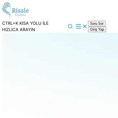
CTRL+K KISA YOLU İLE
Soru Sor
HIZLICA ARAYIN
Giriş Yap