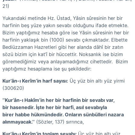
21)
Yukarıdaki metinde Hz. Üstad, Yâsin sûresinin her bir
harfinin beş yüze yakın sevabı olduğunu ifade etmekte.
Bizim yaptığımız hesaba göre ise Yâsin sûresinin her bir
harfinin yaklaşık bin (1000) sevabı çıkmaktadır. Elbette
Bediüzzaman Hazretleri gibi her alanda dâhî bir zatın
sözü bizim için kat’î bir hüccettir. Noksanlık ise bizim
göremediğimiz veya anlayamadığımız cihettedir. Bizim
yaptığımız hesaplama ise şu şekildedir:
Kur’ân-ı Kerîm’in harf sayısı:
Üç yüz bin altı yüz yirmi
(300620)
‘’Kur’ân-ı Hakîm’in her bir harfinin bir sevabı var,
bir hasenedir. İşte her bir harfi, asıl sevabıyla
birer habbe hükmündedir. Onların sünbülleri nazara
alınmayacak.’’
(Sözler, 137) sırrınca,
Kur’ân-ı Kerîm’in toplam sevabı:
Üç yüz bin altı yüz