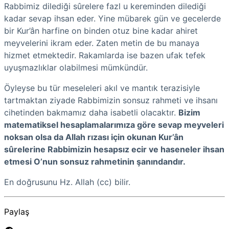
Rabbimiz dilediği sûrelere fazl u kereminden dilediği
kadar sevap ihsan eder. Yine mübarek gün ve gecelerde
bir Kur’ân harfine on binden otuz bine kadar ahiret
meyvelerini ikram eder. Zaten metin de bu manaya
hizmet etmektedir. Rakamlarda ise bazen ufak tefek
uyuşmazlıklar olabilmesi mümkündür.
Öyleyse bu tür meseleleri akıl ve mantık terazisiyle
tartmaktan ziyade Rabbimizin sonsuz rahmeti ve ihsanı
cihetinden bakmamız daha isabetli olacaktır.
Bizim
matematiksel hesaplamalarımıza göre sevap meyveleri
noksan olsa da Allah rızası için okunan Kur’ân
sûrelerine Rabbimizin hesapsız ecir ve haseneler ihsan
etmesi O’nun sonsuz rahmetinin şanındandır.
En doğrusunu Hz. Allah (cc) bilir.
Paylaş