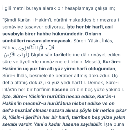
İlgili metni buraya alarak bir hesaplamaya çalışalım;
‘’Şimdi Kur’ân-ı Hakîm’i, nûrânî mukaddes bir mezraa-i
semâviye tasav­vur ediyoruz.
İşte her bir harfi, asıl
sevabıyla birer
habbe
hükmündedir. Onların
sünbülleri
nazar
a alınmayacak.
Sûre-i Yâsîn, İhlâs,
Fâtiha,
قُلْ يَٓا اَيُّهَا الْكَافِرُونَ
اِذَا زُلْزِلَتِ الْاَرْضُ
gibi sâir
fazîlet
lerine dâir rivâyet edilen
sûre ve âyetlerle muvâzene edilebilir. Meselâ,
Kur’ân-ı
Hakîm’in üç yüz bin altı yüz yirmi harfi olduğundan,
Sûre-i İhlâs, besmele ile beraber altmış dokuzdur. Üç
def‘a altmış dokuz, iki yüz yedi harftir. Demek, Sûre-i
İhlâs’ın her bir harfinin
hasene
leri bin beş yüze yakındır.
İşte, Sûre-i Yâsîn’in hurûfâtı hesab edilse, Kur’ân-ı
Hakîm’in mecmû‘-u hurûfâtına
nisbet
edilse ve on
def‘a
muzâaf
olması
nazar
a alınsa şöyle bir netice çıkar
ki, Yâsîn-i Şerîf’in her bir harfi,
takrîben
beş yüze yakın
sevabı vardır. Yani o kadar
hasene
sayılabilir.
İşte buna