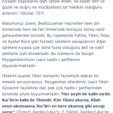
kıyâsen başkalarını dahi tatbîk etsen, ne kadar latîf ve
güzel ve doğru ve mücâzefesiz bir hakîkat olduğunu
anlarsın.’’ (Sözler, 137)
Malumunuz üzere, Bediüzzaman Hazretleri hem din
ilimlerinde hem de fen ilimlerinde temayüz etmiş nadir
şahsiyetlerden birisidir. Bu risalesinde Fatiha, Yâsin, İhlas
ve Ayetel Kürsi gibi faziletli sûrelerin sevaplarının diğer
sûrelere kıyasla çok daha fazla olduğunu aklî ve naklî
delillerle izah etmektedir. Bu izahlarını da Sevgili
Peygamberimizin (sav) hadîs-i şerîflerine
dayandırmaktadır.
Nitekim sualde Yâsin sûresinin faziletiyle alakalı bir
mesele soruyorsunuz. Peygamber efendimiz (sav) Yâsin
Sûresinin faziletine dair pek çok hadîs-i şerîflerinden
birisinde şöyle buyurmaktadır
: "Her şeyin bir kalbi vardır.
Kur'ân'ın kalbi de Yâsindir. Kim Yâsini okursa, Allah
onun okumasına, Kur'ân'ı on kere okumuş gibi sevap
yazar."
(Tirmizî, Fedâilu'l-Kur'n, 7; Dârimî, Fedâilu'l-Kur'ân,