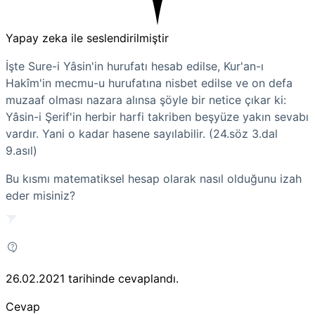
Yapay zeka ile seslendirilmiştir
İşte Sure-i Yâsin'in hurufatı hesab edilse, Kur'an-ı
Hakîm'in mecmu-u hurufatına nisbet edilse ve on defa
muzaaf olması nazara alınsa şöyle bir netice çıkar ki:
Yâsin-i Şerif'in herbir harfi takriben beşyüze yakın sevabı
vardır. Yani o kadar hasene sayılabilir. (24.söz 3.dal
9.asıl)
Bu kısmı matematiksel hesap olarak nasıl olduğunu izah
eder misiniz?
26.02.2021
tarihinde cevaplandı.
Cevap