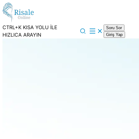
CTRL+K KISA YOLU İLE
Soru Sor
HIZLICA ARAYIN
Giriş Yap