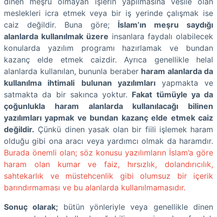
dinen meşru olmayan işlerin yapılmasına vesile olan
meslekleri icra etmek veya bir iş yerinde çalışmak ise
caiz değildir. Buna göre;
İslam’ın meşru saydığı
alanlarda kullanılmak üzere
insanlara faydalı olabilecek
konularda yazılım programı hazırlamak ve bundan
kazanç elde etmek caizdir. Ayrıca genellikle helal
alanlarda kullanılan, bununla beraber
haram alanlarda da
kullanılma ihtimali
bulunan yazılımları
yapmakta ve
satmakta da bir sakınca yoktur.
Fakat tümüyle ya da
çoğunlukla haram alanlarda kullanılacağı bilinen
yazılımları yapmak ve bundan kazanç elde etmek caiz
değildir.
Çünkü dinen yasak olan bir fiili işlemek haram
olduğu gibi ona aracı veya yardımcı olmak da haramdır.
Burada önemli olan; söz konusu yazılımların İslam’a göre
haram olan kumar ve faiz, hırsızlık, dolandırıcılık,
sahtekarlık ve müstehcenlik gibi olumsuz bir içerik
barındırmaması ve bu alanlarda kullanılmamasıdır.
Sonuç olarak;
bütün yönleriyle veya genellikle dinen