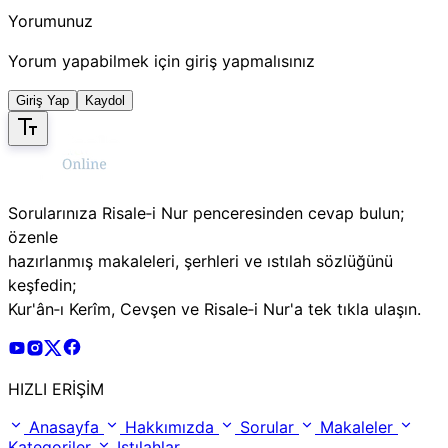
Yorumunuz
Yorum yapabilmek için giriş yapmalısınız
Giriş Yap
Kaydol
Sorularınıza Risale‑i Nur penceresinden cevap bulun;
özenle
hazırlanmış makaleleri, şerhleri ve ıstılah sözlüğünü
keşfedin;
Kur'ân‑ı Kerîm, Cevşen ve Risale‑i Nur'a tek tıkla ulaşın.
Risale Online Youtube Hesabı
Risale Online Instagram Hesabı
Risale Online X Hesabı
Risale Online Facebook Hesabı
HIZLI ERİŞİM
Anasayfa
Hakkımızda
Sorular
Makaleler
Kategoriler
Istılahlar