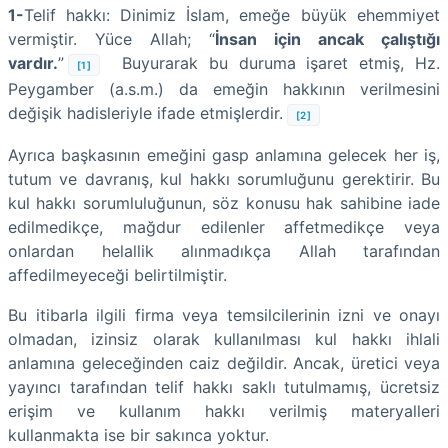
1-
Telif hakkı:
Dinimiz İslam, emeğe büyük ehemmiyet
vermiştir. Yüce Allah; “
İnsan için ancak çalıştığı
vardır.
”
Buyurarak bu duruma işaret etmiş, Hz.
[1]
Peygamber (a.s.m.) da emeğin hakkının verilmesini
değişik hadisleriyle ifade etmişlerdir.
[2]
Ayrıca başkasının emeğini gasp anlamına gelecek her iş,
tutum ve davranış, kul hakkı sorumluğunu gerektirir. Bu
kul hakkı sorumluluğunun, söz konusu hak sahibine iade
edilmedikçe, mağdur edilenler affetmedikçe veya
onlardan helallik alınmadıkça Allah tarafından
affedilmeyeceği belirtilmiştir.
Bu itibarla ilgili firma veya temsilcilerinin izni ve onayı
olmadan, izinsiz olarak kullanılması kul hakkı ihlali
anlamına geleceğinden caiz değildir. Ancak, üretici veya
yayıncı tarafından telif hakkı saklı tutulmamış, ücretsiz
erişim ve kullanım hakkı verilmiş materyalleri
kullanmakta ise bir sakınca yoktur.