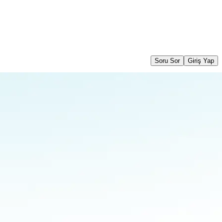
Soru Sor
Giriş Yap