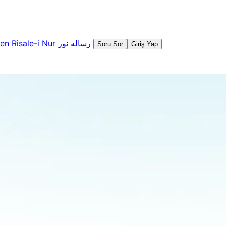
şen
Risale-i Nur
رساله نور
Soru Sor
Giriş Yap