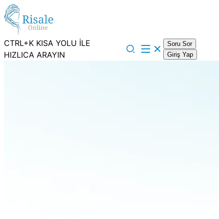
CTRL+K KISA YOLU İLE
Soru Sor
HIZLICA ARAYIN
Giriş Yap