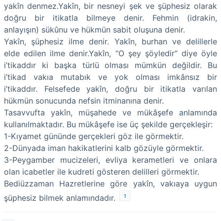
yakîn denmez.Yakîn, bir nesneyi şek ve şüphesiz olarak
doğru bir itikatla bilmeye denir. Fehmin (idrakin,
anlayışın) sükûnu ve hükmün sabit oluşuna denir.
Yakîn, şüphesiz ilme denir. Yakîn, burhan ve delillerle
elde edilen ilme denir.Yakîn, “O şey şöyledir” diye öyle
i’tikaddır ki başka türlü olması mümkün değildir. Bu
i’tikad vakıa mutabık ve yok olması imkânsız bir
i’tikaddır. Felsefede yakîn, doğru bir itikatla varılan
hükmün sonucunda nefsin itminanına denir.
Tasavvufta yakîn, müşahede ve mükâşefe anlamında
kullanılmaktadır. Bu mükâşefe ise üç şekilde gerçekleşir:
1-Kıyamet gününde gerçekleri göz ile görmektir.
2-Dünyada iman hakikatlerini kalb gözüyle görmektir.
3-Peygamber mucizeleri, evliya kerametleri ve onlara
olan icabetler ile kudreti gösteren delilleri görmektir.
Bediüzzaman Hazretlerine göre yakîn, vakıaya uygun
1
şüphesiz bilmek anlamındadır.