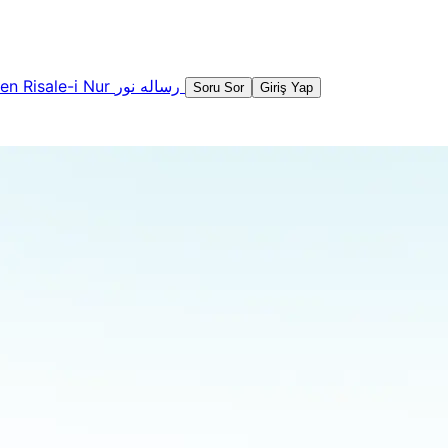
şen
Risale-i Nur
رساله نور
Soru Sor
Giriş Yap