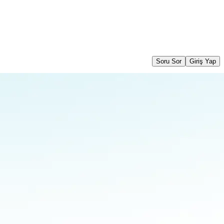
Soru Sor
Giriş Yap