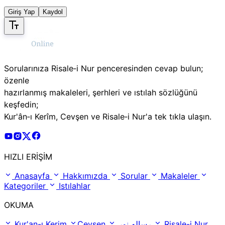
Giriş Yap
Kaydol
Sorularınıza Risale‑i Nur penceresinden cevap bulun;
özenle
hazırlanmış makaleleri, şerhleri ve ıstılah sözlüğünü
keşfedin;
Kur'ân‑ı Kerîm, Cevşen ve Risale‑i Nur'a tek tıkla ulaşın.
Risale Online Youtube Hesabı
Risale Online Instagram Hesabı
Risale Online X Hesabı
Risale Online Facebook Hesabı
HIZLI ERİŞİM
Anasayfa
Hakkımızda
Sorular
Makaleler
Kategoriler
Istılahlar
OKUMA
Kur'an-ı Kerim
Cevşen
رساله نور
Risale-i Nur