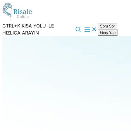
CTRL+K KISA YOLU İLE
Soru Sor
HIZLICA ARAYIN
Giriş Yap