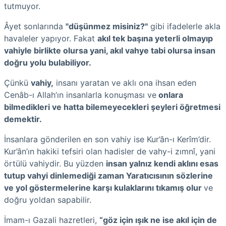
tutmuyor.
Âyet sonlarında
"düşünmez misiniz?"
gibi ifadelerle akla
havaleler yapıyor. Fakat
akıl tek başına yeterli olmayıp
vahiyle birlikte olursa yani, akıl vahye tabi olursa insan
doğru yolu bulabiliyor.
Çünkü
vahiy,
insanı yaratan ve aklı ona ihsan eden
Cenâb-ı Allah’ın insanlarla konuşması ve
onlara
bilmedikleri ve hatta bilemeyecekleri şeyleri öğretmesi
demektir.
İnsanlara gönderilen en son vahiy ise Kur’ân-ı Kerîm’dir.
Kur’ân’ın hakiki tefsiri olan hadisler de vahy-i zımnî, yani
örtülü vahiydir. Bu yüzden
insan yalnız kendi aklını esas
tutup vahyi dinlemediği zaman Yaratıcısının sözlerine
ve yol göstermelerine karşı kulaklarını tıkamış olur
ve
doğru yoldan sapabilir.
İmam-ı Gazali hazretleri,
“göz için ışık ne ise akıl için de