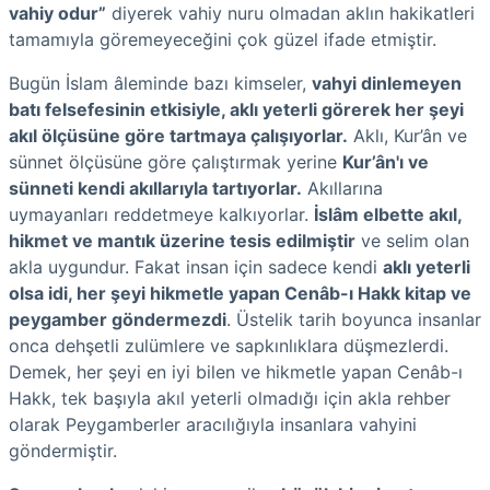
vahiy odur”
diyerek vahiy nuru olmadan aklın hakikatleri
tamamıyla göremeyeceğini çok güzel ifade etmiştir.
Bugün İslam âleminde bazı kimseler,
vahyi dinlemeyen
batı felsefesinin etkisiyle, aklı yeterli görerek her şeyi
akıl ölçüsüne göre tartmaya çalışıyorlar.
Aklı, Kur’ân ve
sünnet ölçüsüne göre çalıştırmak yerine
Kur’ân'ı ve
sünneti kendi akıllarıyla tartıyorlar.
Akıllarına
uymayanları reddetmeye kalkıyorlar.
İslâm elbette akıl,
hikmet ve mantık üzerine tesis edilmiştir
ve selim olan
akla uygundur. Fakat insan için sadece kendi
aklı yeterli
olsa idi, her şeyi hikmetle yapan Cenâb-ı Hakk kitap ve
peygamber göndermezdi
. Üstelik tarih boyunca insanlar
onca dehşetli zulümlere ve sapkınlıklara düşmezlerdi.
Demek, her şeyi en iyi bilen ve hikmetle yapan Cenâb-ı
Hakk, tek başıyla akıl yeterli olmadığı için akla rehber
olarak Peygamberler aracılığıyla insanlara vahyini
göndermiştir.