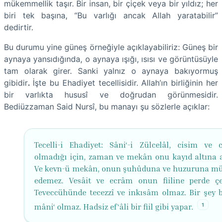
mükemmellik taşır. Bir insan, bir çiçek veya bir yıldız; her
biri tek başına, “Bu varlığı ancak Allah yaratabilir”
dedirtir.
Bu durumu yine güneş örneğiyle açıklayabiliriz: Güneş bir
aynaya yansıdığında, o aynaya ışığı, ısısı ve görüntüsüyle
tam olarak girer. Sanki yalnız o aynaya bakıyormuş
gibidir
.
İşte bu Ehadiyet tecellisidir.
Allah’ın birliğinin her
bir varlıkta hususî ve doğrudan görünmesidir.
Bediüzzaman Said Nursî, bu manayı şu sözlerle açıklar:
Tecelli-i Ehadiyet: Sâni‘-i Zülcelâl, cisim ve 
olmadığı için, zaman ve mekân onu kayıd altına 
Ve kevn-ü mekân, onun şuhûduna ve huzuruna m
edemez. Vesâit ve ecrâm onun fiiline perde ç
Teveccühünde tecezzî ve inkısâm olmaz. Bir şey b
1
mâni‘ olmaz. Hadsiz ef‘âli bir fiil gibi yapar.