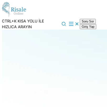
CTRL+K KISA YOLU İLE
Soru Sor
HIZLICA ARAYIN
Giriş Yap