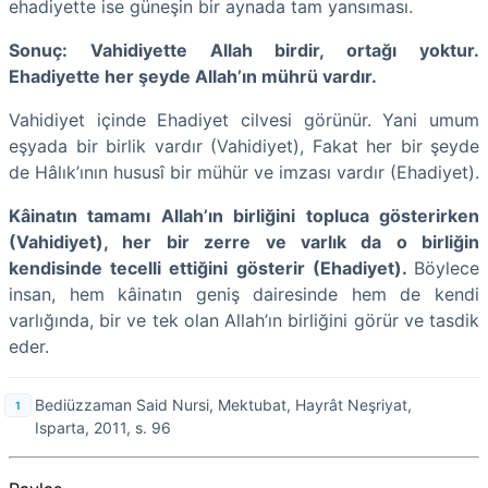
ehadiyette ise güneşin bir aynada tam yansıması.
Sonuç: Vahidiyette Allah birdir, ortağı yoktur.
Ehadiyette her şeyde Allah’ın mührü vardır.
Vahidiyet içinde Ehadiyet cilvesi görünür. Yani umum
eşyada bir birlik vardır (Vahidiyet), Fakat her bir şeyde
de Hâlık’ının hususî bir mühür ve imzası vardır (Ehadiyet).
Kâinatın tamamı Allah’ın birliğini topluca gösterirken
(Vahidiyet), her bir zerre ve varlık da o birliğin
kendisinde tecelli ettiğini gösterir (Ehadiyet).
Böylece
insan, hem kâinatın geniş dairesinde hem de kendi
varlığında, bir ve tek olan Allah’ın birliğini görür ve tasdik
eder.
Bediüzzaman Said Nursi, Mektubat, Hayrât Neşriyat,
Isparta, 2011, s. 96