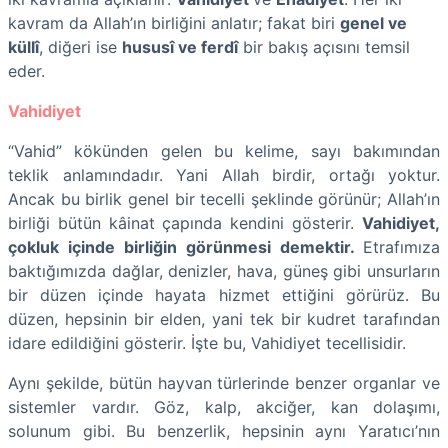
kavram da Allah’ın birliğini anlatır; fakat biri
genel ve
küllî
, diğeri ise
hususî ve ferdî
bir bakış açısını temsil
eder.
Vahidiyet
“Vahid” kökünden gelen bu kelime, sayı bakımından
teklik anlamındadır. Yani Allah birdir, ortağı yoktur.
Ancak bu birlik genel bir tecelli şeklinde görünür; Allah’ın
birliği bütün kâinat çapında kendini gösterir.
Vahidiyet,
çokluk içinde birliğin görünmesi demektir.
Etrafımıza
baktığımızda dağlar, denizler, hava, güneş gibi unsurların
bir düzen içinde hayata hizmet ettiğini görürüz. Bu
düzen, hepsinin bir elden, yani tek bir kudret tarafından
idare edildiğini gösterir. İşte bu, Vahidiyet tecellisidir.
Aynı şekilde, bütün hayvan türlerinde benzer organlar ve
sistemler vardır. Göz, kalp, akciğer, kan dolaşımı,
solunum gibi. Bu benzerlik, hepsinin aynı Yaratıcı’nın