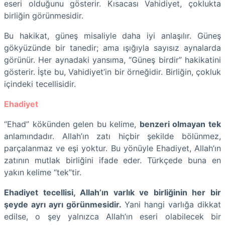
eseri olduğunu gösterir. Kısacası Vahidiyet, çoklukta
birliğin görünmesidir.
Bu hakikat, güneş misaliyle daha iyi anlaşılır. Güneş
gökyüzünde bir tanedir; ama ışığıyla sayısız aynalarda
görünür. Her aynadaki yansıma, “Güneş birdir” hakikatini
gösterir. İşte bu, Vahidiyet’in bir örneğidir. Birliğin, çokluk
içindeki tecellisidir.
Ehadiyet
“Ehad” kökünden gelen bu kelime,
benzeri olmayan tek
anlamındadır. Allah’ın zatı hiçbir şekilde bölünmez,
parçalanmaz ve eşi yoktur. Bu yönüyle Ehadiyet, Allah’ın
zatının mutlak birliğini ifade eder. Türkçede buna en
yakın kelime “tek”tir.
Ehadiyet tecellisi, Allah’ın varlık ve birliğinin her bir
şeyde ayrı ayrı görünmesidir.
Yani hangi varlığa dikkat
edilse, o şey yalnızca Allah’ın eseri olabilecek bir