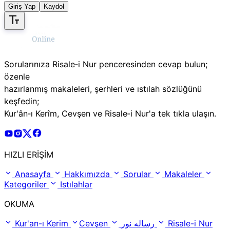
Giriş Yap
Kaydol
Sorularınıza Risale‑i Nur penceresinden cevap bulun;
özenle
hazırlanmış makaleleri, şerhleri ve ıstılah sözlüğünü
keşfedin;
Kur'ân‑ı Kerîm, Cevşen ve Risale‑i Nur'a tek tıkla ulaşın.
Risale Online Youtube Hesabı
Risale Online Instagram Hesabı
Risale Online X Hesabı
Risale Online Facebook Hesabı
HIZLI ERİŞİM
Anasayfa
Hakkımızda
Sorular
Makaleler
Kategoriler
Istılahlar
OKUMA
Kur'an-ı Kerim
Cevşen
رساله نور
Risale-i Nur