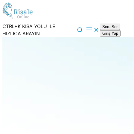
CTRL+K KISA YOLU İLE
Soru Sor
HIZLICA ARAYIN
Giriş Yap