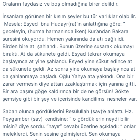
Oraların faydasız ve boş olmadığına birer delildir.
İnsanlara görünen bir kısım şeyler bu tür varlıklar olabilir.
Mesela: Esyed İbnu Hudayr(ra)’ın anlattığına göre: “
geceleyin, (hurma harmanında iken) Kur’andan Bakara
suresini okuyordu. Hemen yakınında da atı bağlı idi.
Birden bire atı şahlandı. Bunun üzerine susarak okumayı
bıraktı. At da sükunete geldi. Esyad tekrar okumaya
başlayınca at yine şahlandı. Esyed yine sükut edince at
da sükunete geldi. Az sonra yine okumaya başlayınca at
da şahlanmaya başladı. Oğlu Yahya ata yakındı. Ona bir
zarar vermesin diye attan uzaklaştırmak için yanına gitti.
Bir ara başını göğe kaldırınca bir de ne görsün! Gökte
şemsiye gibi bir şey ve içerisinde kandilimsi nesneler var.
Sabah olunca gördüklerini Resülullah (sav)’e anlattı. Hz.
Peygamber (sav) kendisine: “ o gördüklerin neydi bilir
misin? diye sordu. “hayır” cevabı üzerine açıkladı: “ onlar
meleklerdi. Senin sesine gelmişlerdi. Sen okumaya