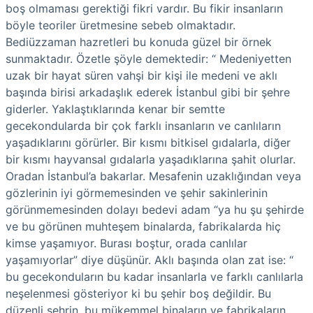
boş olmaması gerektiği fikri vardır. Bu fikir insanların
böyle teoriler üretmesine sebeb olmaktadır.
Bediüzzaman hazretleri bu konuda güzel bir örnek
sunmaktadır. Özetle şöyle demektedir: “ Medeniyetten
uzak bir hayat süren vahşi bir kişi ile medeni ve aklı
başında birisi arkadaşlık ederek İstanbul gibi bir şehre
giderler. Yaklaştıklarında kenar bir semtte
gecekondularda bir çok farklı insanların ve canlıların
yaşadıklarını görürler. Bir kısmı bitkisel gıdalarla, diğer
bir kısmı hayvansal gıdalarla yaşadıklarına şahit olurlar.
Oradan İstanbul’a bakarlar. Mesafenin uzaklığından veya
gözlerinin iyi görmemesinden ve şehir sakinlerinin
görünmemesinden dolayı bedevi adam “ya hu şu şehirde
ve bu görünen muhteşem binalarda, fabrikalarda hiç
kimse yaşamıyor. Burası boştur, orada canlılar
yaşamıyorlar” diye düşünür. Aklı başında olan zat ise: “
bu gecekonduların bu kadar insanlarla ve farklı canlılarla
neşelenmesi gösteriyor ki bu şehir boş değildir. Bu
düzenli şehrin, bu mükemmel binaların ve fabrikaların