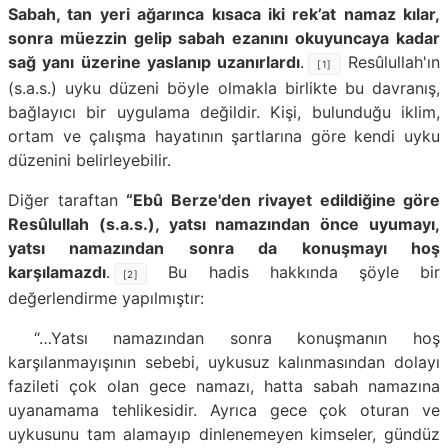
Sabah, tan yeri ağarınca kısaca iki rek’at namaz kılar,
sonra müezzin gelip sabah ezanını okuyuncaya kadar
sağ yanı üzerine yaslanıp uzanırlardı
.
Resûlullah'ın
[1]
(s.a.s.) uyku düzeni böyle olmakla birlikte bu davranış,
bağlayıcı bir uygulama değildir. Kişi, bulunduğu iklim,
ortam ve çalışma hayatının şartlarına göre kendi uyku
düzenini belirleyebilir.
Diğer taraftan
“Ebû Berze'den rivayet edildiğine göre
Resûlullah (s.a.s.), yatsı namazından önce uyumayı,
yatsı namazından sonra da konuşmayı hoş
karşılamazdı
.
Bu hadis hakkında şöyle bir
[2]
değerlendirme yapılmıştır:
“…Yatsı namazından sonra konuşmanın hoş
karşılanmayışının sebebi, uykusuz kalınmasından dolayı
fazileti çok olan gece namazı, hatta sabah namazına
uyanamama tehlikesidir. Ayrıca gece çok oturan ve
uykusunu tam alamayıp dinlenemeyen kimseler, gündüz