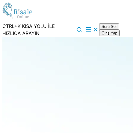
CTRL+K KISA YOLU İLE
Soru Sor
HIZLICA ARAYIN
Giriş Yap