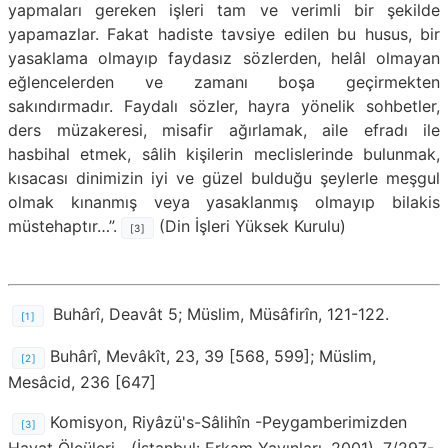
yapmaları gereken işleri tam ve verimli bir şekilde
yapamazlar. Fakat hadiste tavsiye edilen bu husus, bir
yasaklama olmayıp faydasız sözlerden, helâl olmayan
eğlencelerden ve zamanı boşa geçirmekten
sakındırmadır. Faydalı sözler, hayra yönelik sohbetler,
ders müzakeresi, misafir ağırlamak, aile efradı ile
hasbihal etmek, sâlih kişilerin meclislerinde bulunmak,
kısacası dinimizin iyi ve güzel bulduğu şeylerle meşgul
olmak kınanmış veya yasaklanmış olmayıp bilakis
müstehaptır…”.
(Din İşleri Yüksek Kurulu)
[3]
Buhârî, Deavât 5; Müslim, Müsâfirîn, 121-122.
[1]
Buhârî, Mevâkît, 23, 39 [568, 599]; Müslim,
[2]
Mesâcid, 236 [647]
Komisyon, Riyâzü's-Sâlihîn -Peygamberimizden
[3]
Hayat Ölçüleri-, (İstanbul: Erkam Yayınları, 2001), 7/297-