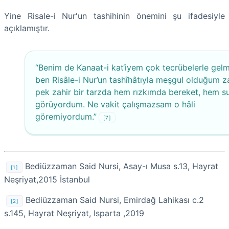
Yine Risale-i Nur'un tashihinin önemini şu ifadesiyle
açıklamıştır.
“Benim de Kanaat-i kat‘iyem çok tecrübelerle gelmi
ben Risâle-i Nur’un tashîhâtıyla meşgul olduğum 
pek zahir bir tarzda hem rızkımda bereket, hem s
görüyordum. Ne vakit çalışmazsam o hâli
göremiyordum.”
[7]
Bediüzzaman Said Nursi, Asay-ı Musa s.13, Hayrat
[1]
Neşriyat,2015 İstanbul
Bediüzzaman Said Nursi, Emirdağ Lahikası c.2
[2]
s.145, Hayrat Neşriyat, Isparta ,2019