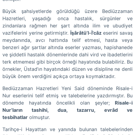
Büyük şahsiyetlerde görüldüğü üzere Bediüzzaman
Hazretleri, yaşadığı onca hastalık, sürgünler ve
zindanlara rağmen her şart altında ilim ve ubudiyet
vazifelerini yerine getirmiştir.
İşârâtü’l-İ’câz
eserini savaş
meydanında, avcı hattında telif etmesi, hasta veya
benzeri ağır şartlar altında eserler yazması, hapishanede
ve şiddetli hastalık dönemlerinde dahi vird ve ibadetlerini
terk etmemesi gibi birçok örneği hayatında bulabiliriz. Bu
örnekler, Üstad’ın hayatındaki düzen ve disipline ne denli
büyük önem verdiğini açıkça ortaya koymaktadır.
Bediüzzaman Hazretleri Yeni Said döneminde Risale-i
Nur eserlerini telif etmiş ve talebelerine yazdırmıştır. Bu
dönemde hayatında öncelikli olan şeyler;
Risale-i
Nur’ların tashihi, dua, tazarru, evrâd ve
tesbihatlar
olmuştur.
Tarihçe-i Hayattan ve yanında bulunan talebelerinden