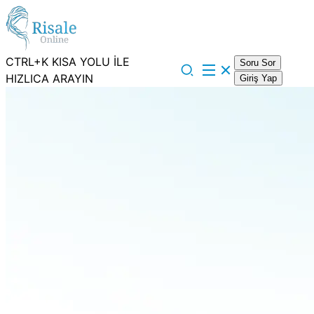
CTRL+K KISA YOLU İLE
Soru Sor
HIZLICA ARAYIN
Giriş Yap