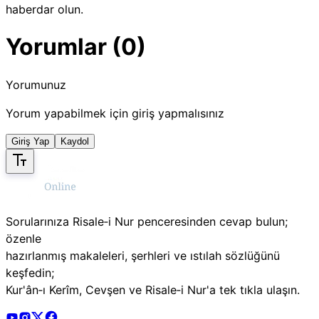
haberdar olun.
Yorumlar (0)
Yorumunuz
Yorum yapabilmek için giriş yapmalısınız
Giriş Yap
Kaydol
Sorularınıza Risale‑i Nur penceresinden cevap bulun;
özenle
hazırlanmış makaleleri, şerhleri ve ıstılah sözlüğünü
keşfedin;
Kur'ân‑ı Kerîm, Cevşen ve Risale‑i Nur'a tek tıkla ulaşın.
Risale Online Youtube Hesabı
Risale Online Instagram Hesabı
Risale Online X Hesabı
Risale Online Facebook Hesabı