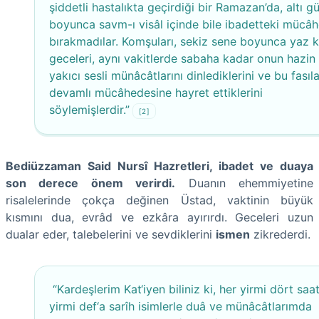
şiddetli hastalıkta geçirdiği bir Ramazan’da, altı g
boyunca savm-ı visâl içinde bile ibadetteki mücâh
bırakmadılar. Komşuları, sekiz sene boyunca yaz k
geceleri, aynı vakitlerde sabaha kadar onun hazin
yakıcı sesli münâcâtlarını dinlediklerini ve bu fasıl
devamlı mücâhedesine hayret ettiklerini
söylemişlerdir.”
[2]
Bediüzzaman Said Nursî Hazretleri, ibadet ve duaya
son derece önem verirdi.
Duanın ehemmiyetine
risalelerinde çokça değinen Üstad, vaktinin büyük
kısmını dua, evrâd ve ezkâra ayırırdı. Geceleri uzun
dualar eder, talebelerini ve sevdiklerini
ismen
zikrederdi.
“Kardeşlerim Kat‘iyen biliniz ki, her yirmi dört saa
yirmi def‘a sarîh isimlerle duâ ve münâcâtlarımda