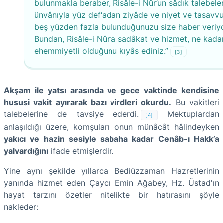
bulunmakla beraber, Risâle-i Nûr’un sâdık talebeler
ünvânıyla yüz def‘adan ziyâde ve niyet ve tasavv
beş yüzden fazla bulunduğunuzu size haber veriy
Bundan, Risâle-i Nûr’a sadâkat ve hizmet, ne kada
ehemmiyetli olduğunu kıyâs ediniz.”
[3]
Akşam ile yatsı arasında ve gece vaktinde kendisine
hususi vakit ayırarak bazı virdleri okurdu.
Bu vakitleri
talebelerine de tavsiye ederdi.
Mektuplardan
[4]
anlaşıldığı üzere, komşuları onun münâcât hâlindeyken
yakıcı ve hazin sesiyle sabaha kadar Cenâb-ı Hakk’a
yalvardığını
ifade etmişlerdir.
Yine aynı şekilde yıllarca Bediüzzaman Hazretlerinin
yanında hizmet eden Çaycı Emin Ağabey, Hz. Üstad'ın
hayat tarzını özetler nitelikte bir hatırasını şöyle
nakleder: