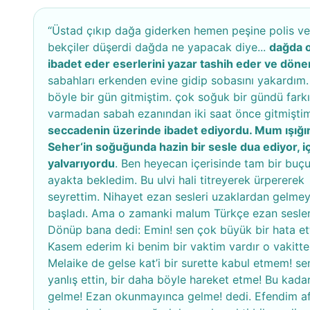
“Üstad çıkıp dağa giderken hemen peşine polis ve
bekçiler düşerdi dağda ne yapacak diye...
dağda 
ibadet eder eserlerini yazar tashih eder ve döner
sabahları erkenden evine gidip sobasını yakardım.
böyle bir gün gitmiştim. çok soğuk bir gündü fark
varmadan sabah ezanından iki saat önce gitmişti
seccadenin üzerinde ibadet ediyordu. Mum ışığı
Seher‘in soğuğunda hazin bir sesle dua ediyor, iç
yalvarıyordu
. Ben heyecan içerisinde tam bir buç
ayakta bekledim. Bu ulvi hali titreyerek ürpererek
seyrettim. Nihayet ezan sesleri uzaklardan gelme
başladı. Ama o zamanki malum Türkçe ezan sesler
Dönüp bana dedi: Emin! sen çok büyük bir hata ett
Kasem ederim ki benim bir vaktim vardır o vakitte
Melaike de gelse kat’i bir surette kabul etmem! s
yanlış ettin, bir daha böyle hareket etme! Bu kada
gelme! Ezan okunmayınca gelme! dedi. Efendim af