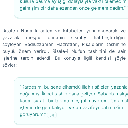
kusura bakma ay ışığı dolayısıyla vakti bilemedim
gelmişim bir daha ezandan önce gelmem dedim.”
Risale-i Nurla kıraaten ve kitabeten yani okuyarak ve
yazarak meşgul olmanın sıkıntıyı hafifleştirdiğini
söyleyen Bediüzzaman Hazretleri, Risalelerin tashihine
büyük önem verirdi. Risale-i Nur’un tashihini de sair
işlerine tercih ederdi. Bu konuyla ilgili kendisi şöyle
söyler:
“Kardeşim, bu sene elhamdülillah risâleleri yazanl
çoğalmış. İkinci tashih bana geliyor. Sabahtan ak
kadar süratli bir tarzda meşgul oluyorum. Çok m
işlerim de geri kalıyor. Ve bu vazifeyi daha azîm
görüyorum.”
[6]