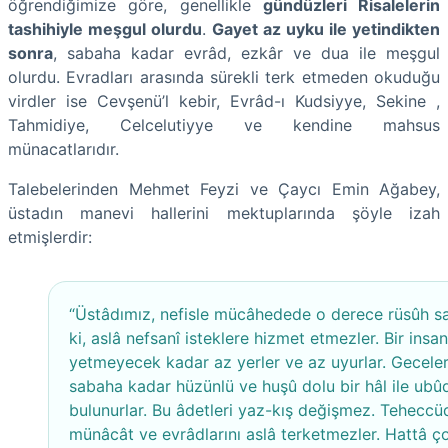
öğrendiğimize göre, genellikle
gündüzleri Risalelerin
tashihiyle meşgul olurdu
.
Gayet az uyku ile yetindikten
sonra
, sabaha kadar evrâd, ezkâr ve dua ile meşgul
olurdu. Evradları arasında sürekli terk etmeden okuduğu
virdler ise Cevşenü’l kebir, Evrâd-ı Kudsiyye, Sekine ,
Tahmidiye, Celcelutiyye ve kendine mahsus
münacatlarıdır.
Talebelerinden Mehmet Feyzi ve Çaycı Emin Ağabey,
üstadın manevi hallerini mektuplarında şöyle izah
etmişlerdir:
“Üstâdımız, nefisle mücâhedede o derece rüsûh sa
ki, aslâ nefsanî isteklere hizmet etmezler. Bir insa
yetmeyecek kadar az yerler ve az uyurlar. Geceler
sabaha kadar hüzünlü ve huşû dolu bir hâl ile ubû
bulunurlar. Bu âdetleri yaz-kış değişmez. Teheccü
münâcât ve evrâdlarını aslâ terketmezler. Hattâ ç