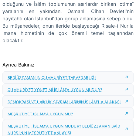
olduğunu ve İslâm toplumunun asırlardır biriken ictimaî
yaralarını en yakından, Osmanlı Cihan Devleti'nin
payitahtı olan İstanbul'dan görüp anlamasına sebep oldu.
Bu müşahedeler, onun ileride başlayacağı Risale-i Nur'la
imana hizmetinin de çok önemli temel taşlarından
olacaktır.
Ayrıca Bakınız
BEDİÜZZAMAN'IN CUMHURİYET TARAFDARLIĞI
CUMHURİYET YÖNETİMİ İSLÂM'A UYGUN MUDUR?
DEMOKRASİ VE LAİKLİK KAVRAMLARININ İSLÂM'LA ALAKASI
MEŞRUTİYET İSLÂM'A UYGUN MU?
MEŞRUTİYET İSLAM'A UYGUN MUDUR? BEDİÜZZAMAN SAİD
NURSİ'NİN MEŞRUTİYET ANLAYIŞI