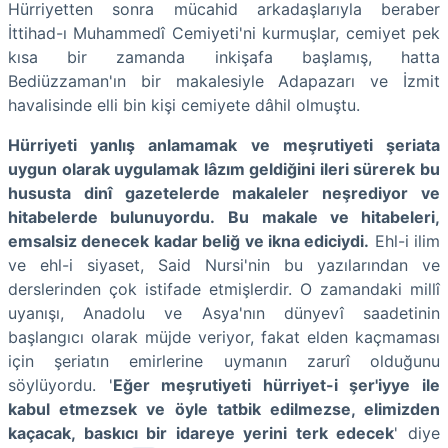
Hürriyetten sonra mücahid arkadaşlarıyla beraber
İttihad-ı Muhammedî Cemiyeti'ni kurmuşlar, cemiyet pek
kısa bir zamanda inkişafa başlamış, hatta
Bediüzzaman'ın bir makalesiyle Adapazarı ve İzmit
havalisinde elli bin kişi cemiyete dâhil olmuştu.
Hürriyeti yanlış anlamamak ve meşrutiyeti şeriata
uygun olarak uygulamak lâzım geldiğini ileri sürerek bu
hususta dinî gazetelerde makaleler neşrediyor ve
hitabelerde bulunuyordu.
Bu makale ve hitabeleri,
emsalsiz denecek kadar beliğ ve ikna ediciydi.
Ehl-i ilim
ve ehl-i siyaset, Said Nursi'nin bu yazılarından ve
derslerinden çok istifade etmişlerdir. O zamandaki millî
uyanışı, Anadolu ve Asya'nın dünyevî saadetinin
başlangıcı olarak müjde veriyor, fakat elden kaçmaması
için şeriatın emirlerine uymanın zarurî olduğunu
söylüyordu. '
Eğer meşrutiyeti hürriyet-i şer'iyye ile
kabul etmezsek ve öyle tatbik edilmezse, elimizden
kaçacak, baskıcı bir idareye yerini terk edecek
' diye