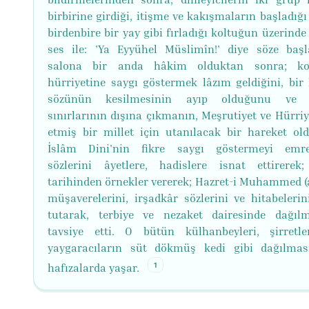
birbirine girdiği, itişme ve kakışmaların başladığı
birdenbire bir yay gibi fırladığı koltuğun üzerinde
ses ile: 'Ya Eyyühel Müslimîn!' diye söze başl
salona bir anda hâkim olduktan sonra; k
hürriyetine saygı göstermek lâzım geldiğini, bir 
sözünün kesilmesinin ayıp olduğunu ve t
sınırlarının dışına çıkmanın, Meşrutiyet ve Hürriy
etmiş bir millet için utanılacak bir hareket ol
İslâm Dini'nin fikre saygı göstermeyi emret
sözlerini âyetlere, hadislere isnat ettirerek
tarihinden örnekler vererek; Hazret-i Muhammed (
müşaverelerini, irşadkâr sözlerini ve hitabelerin
tutarak, terbiye ve nezaket dairesinde dağılm
tavsiye etti. O bütün külhanbeyleri, şirretl
yaygaracıların süt dökmüş kedi gibi dağılmas
1
hafızalarda yaşar.