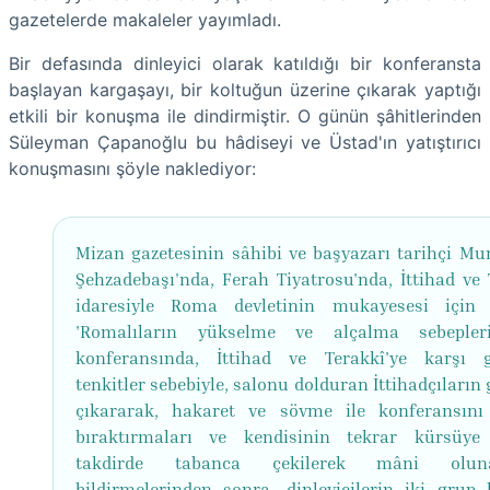
gazetelerde makaleler yayımladı.
Bir defasında dinleyici olarak katıldığı bir konferansta
başlayan kargaşayı, bir koltuğun üzerine çıkarak yaptığı
etkili bir konuşma ile dindirmiştir. O günün şâhitlerinden
Süleyman Çapanoğlu bu hâdiseyi ve Üstad'ın yatıştırıcı
konuşmasını şöyle naklediyor:
Mizan gazetesinin sâhibi ve başyazarı tarihçi Mur
Şehzadebaşı'nda, Ferah Tiyatrosu'nda, İttihad ve 
idaresiyle Roma devletinin mukayesesi için 
'Romalıların yükselme ve alçalma sebepleri
konferansında, İttihad ve Terakkî'ye karşı gi
tenkitler sebebiyle, salonu dolduran İttihadçıların
çıkararak, hakaret ve sövme ile konferansını
bıraktırmaları ve kendisinin tekrar kürsüye 
takdirde tabanca çekilerek mâni oluna
bildirmelerinden sonra, dinleyicilerin iki grup 