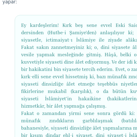
yapar:
Ey kardeşlerim! Kırk beş sene evvel Eski Sai
dersinden (Hutbe-i Şamiye'den) anlaşılıyor ki;
siyasetle, ictimaiyat-ı İslâmiye ile ziyade alâka
Fakat sakın zannetmeyiniz ki; o, dini siyasete âl
vesile yapmak mesleğinde gitmiş. Hâşâ, belki 
kuvvetiyle siyaseti dine âlet ediyormuş. Ve der idi k
bir hakikatini bin siyasete tercih ederim. Evet, o 
kırk-elli sene evvel hissetmiş ki, bazı münafık zın
siyaseti dinsizliğe âlet etmeğe teşebbüs niyetle
fikirlerine mukabil (karşılık), o da bütün kuv
siyaseti İslâmiyet'in hakaikine (hakikatleri
hizmetkâr, bir âlet yapmağa çalışmış.
Fakat o zamandan yirmi sene sonra gördü ki: 
münafık zındıkların garblılaşmak (batılıl
bahanesiyle, siyaseti dinsizliğe âlet yapmalarına 
bir kısım dindar ehl-i siyaset, dini siyaset-i İsl