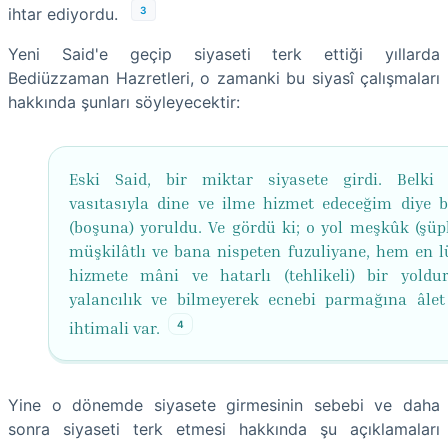
3
ihtar ediyordu.
Yeni Said'e geçip siyaseti terk ettiği yıllarda
Bediüzzaman Hazretleri, o zamanki bu siyasî çalışmaları
hakkında şunları söyleyecektir:
Eski Said, bir miktar siyasete girdi. Belki 
vasıtasıyla dine ve ilme hizmet edeceğim diye 
(boşuna) yoruldu. Ve gördü ki; o yol meşkûk (şüph
müşkilâtlı ve bana nispeten fuzuliyane, hem en 
hizmete mâni ve hatarlı (tehlikeli) bir yoldu
yalancılık ve bilmeyerek ecnebi parmağına âle
4
ihtimali var.
Yine o dönemde siyasete girmesinin sebebi ve daha
sonra siyaseti terk etmesi hakkında şu açıklamaları