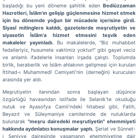
başladığı bu yeni döneme şahitlik eden
Bediüzzaman
Hazretleri, İslâm'ın gelişip güçlenmesine hizmet etmek
için bu dönemde yoğun bir mücadele içerisine girdi.
Siyasî mitinglere katıldı, gazetelerde meşrutiyetin ve
siyasetin İslâm'a hizmet etmesini teşvik eden
makaleler yayımladı.
Bu makalelerde, "Biz muhabbet
fedaileriyiz, husumete vaktimiz yoktur!" gibi gayet veciz
ve anlamlı ifadelerle insanları irşada çalıştı. Toplumda
birlik, beraberlik ve İslâm ahlakının gelişmesi için kurulan
İttihad-ı Muhammedî Cemiyeti'nin (derneğin) kurucuları
arasında yer aldı.
Meşrutiyetin ilanından sonra başlayan düşünce
özgürlüğü havasından istifade ile Selanik'te okuduğu
nutuk ve Ayasofya Camii'ndeki hitabesi gibi, Fatih,
Beyazıt ve Süleymaniye camilerinde de nutuklarda
bulunarak
"meşru dairedeki meşrutiyetin" ehemmiyeti
hakkında aydınlatıcı konuşmalar yaptı.
Şeriat ve Sünnet-
i Seniyye dairesinde yaşamanın ehemmiyetine dair