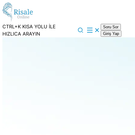
CTRL+K KISA YOLU İLE
Soru Sor
HIZLICA ARAYIN
Giriş Yap