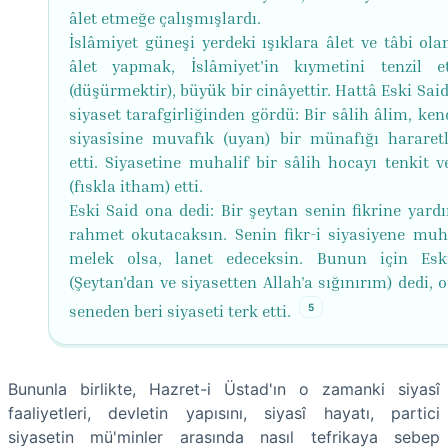
âlet etmeğe çalışmışlardı.
İslâmiyet güneşi yerdeki ışıklara âlet ve tâbi ola
âlet yapmak, İslâmiyet'in kıymetini tenzil e
(düşürmektir), büyük bir cinâyettir. Hattâ Eski Said
siyaset tarafgirliğinden gördü: Bir sâlih âlim, kend
siyasîsine muvafık (uyan) bir münafığı hararet
etti. Siyasetine muhalif bir sâlih hocayı tenkit v
(fıskla itham) etti.
Eski Said ona dedi: Bir şeytan senin fikrine yardı
rahmet okutacaksın. Senin fikr-i siyasiyene muha
melek olsa, lanet edeceksin. Bunun için Esk
(Şeytan'dan ve siyasetten Allah'a sığınırım) dedi, 
5
seneden beri siyaseti terk etti.
Bununla birlikte, Hazret-i Üstad'ın o zamanki siyasî
faaliyetleri, devletin yapısını, siyasî hayatı, partici
siyasetin mü'minler arasında nasıl tefrikaya sebep