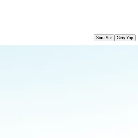
Soru Sor
Giriş Yap