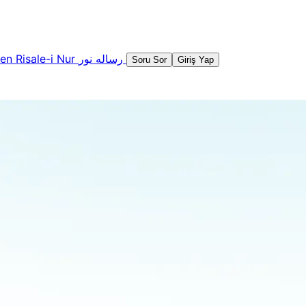
şen
Risale-i Nur
رساله نور
Soru Sor
Giriş Yap