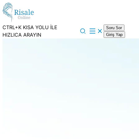
CTRL+K KISA YOLU İLE
Soru Sor
HIZLICA ARAYIN
Giriş Yap