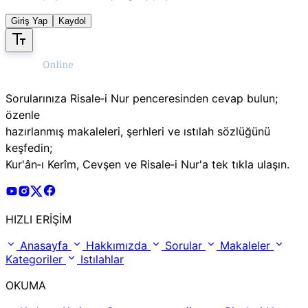
Giriş Yap
Kaydol
Sorularınıza Risale‑i Nur penceresinden cevap bulun;
özenle
hazırlanmış makaleleri, şerhleri ve ıstılah sözlüğünü
keşfedin;
Kur'ân‑ı Kerîm, Cevşen ve Risale‑i Nur'a tek tıkla ulaşın.
Risale Online Youtube Hesabı
Risale Online Instagram Hesabı
Risale Online X Hesabı
Risale Online Facebook Hesabı
HIZLI ERİŞİM
Anasayfa
Hakkımızda
Sorular
Makaleler
Kategoriler
Istılahlar
OKUMA