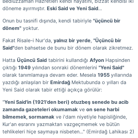
Bediüzzaman Hazretleri kendi hayatını, bizzat kendisi iki
döneme ayırmıştır.
Eski Said ve Yeni Said
...
Onun bu tasnifi dışında, kendi tabiriyle
"üçüncü bir
dönem"
yoktur.
Fakat Risale-i Nur'da,
yalnız bir yerde
,
"Üçüncü bir
Said"
den bahsetse de bunu bir dönem olarak zikretmez.
Hatta
Üçüncü Said
tabirini kullandığı
Afyon
Hapsinden
çıktığı
1949
yılından sonraki dönemlerini
"Yeni Said"
olarak tanımlamaya devam eder. Mesela
1955
yıllarında
yazdığı anlaşılan bir
Emirdağ
Mektubunda o yılları da
Yeni Said olarak tabir ettiği açıkça görülür:
"
Yeni Said'in (1921'den beri) otuzbeş senede bu acib
zamanda gazeteleri okumamak
ve
on sene harbi
bilmemek, sormamak
ve i'dam niyetiyle hapisliğinde,
Kur'an esrarını yazmaktan vazgeçmemek ve bütün
tehlikeleri hiçe saymaya nisbeten..." (Emirdağ Lahikası 2)