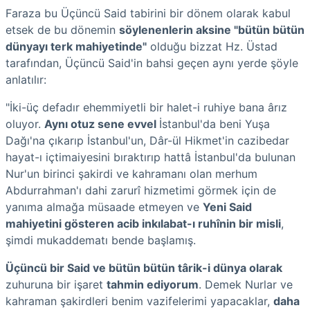
Faraza bu Üçüncü Said tabirini bir dönem olarak kabul
etsek de bu dönemin
söylenenlerin aksine "bütün bütün
dünyayı terk mahiyetinde"
olduğu bizzat Hz. Üstad
tarafından, Üçüncü Said'in bahsi geçen aynı yerde şöyle
anlatılır:
"İki-üç defadır ehemmiyetli bir halet-i ruhiye bana ârız
oluyor.
Aynı otuz sene evvel
İstanbul'da beni Yuşa
Dağı'na çıkarıp İstanbul'un, Dâr-ül Hikmet'in cazibedar
hayat-ı içtimaiyesini bıraktırıp hattâ İstanbul'da bulunan
Nur'un birinci şakirdi ve kahramanı olan merhum
Abdurrahman'ı dahi zarurî hizmetimi görmek için de
yanıma almağa müsaade etmeyen ve
Yeni Said
mahiyetini gösteren acib inkılabat-ı ruhînin bir misli
,
şimdi mukaddematı bende başlamış.
Üçüncü bir Said ve bütün bütün târik-i dünya olarak
zuhuruna bir işaret
tahmin ediyorum
. Demek Nurlar ve
kahraman şakirdleri benim vazifelerimi yapacaklar,
daha