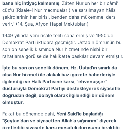
bana hiç ihtiyaç kalmamış
. Zâten Nur'un her bir câmi'
cüz'ü (Risale-i Nur mecmuaları) ve sarsılmayan hâlis
şakirdlerinin her birisi, benden daha mükemmel ders
verir." (14. Şua, Afyon Hapsi Mektubları)
1949 yılında yeni risale telifi sona ermiş ve 1950'de
Demokrat Parti iktidara geçmiştir. Üstadın ömrünün bu
son on senelik kısmında Nur hizmetinde nisbi bir
rahatlama görülse de hakikatte baskılar devam etmiştir.
İşte bu son on senelik dönem, Hz. Üstad'ın sınırlı da
olsa Nur hizmeti ile alakalı bazı gazete haberleriyle
ilgilendiği ve Halk Partisine karşı, "ehvenüşşer"
düsturuyla Demokrat Partiyi destekleyerek siyasetle
doğrudan değil, dolaylı olarak ilgilendiği bir dönem
olmuştur.
Fakat bu dönemde dahi,
Yeni Said'le başladığı
"Şeytan'dan ve siyasetten Allah'a sığınırım" diyerek
özetlediği siyasete karşı mesafeli duruşunu bıraktığı