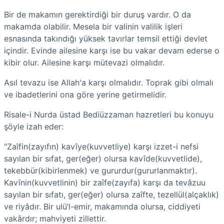
Bir de makamın gerektirdiği bir duruş vardır. O da
makamda olabilir. Mesela bir valinin valilik işleri
esnasında takındığı yüksek tavırlar temsil ettiği devlet
içindir. Evinde ailesine karşı ise bu vakar devam ederse o
kibir olur. Ailesine karşı mütevazi olmalıdır.
Asıl tevazu ise Allah'a karşı olmalıdır. Toprak gibi olmalı
ve ibadetlerini ona göre yerine getirmelidir.
Risale-i Nurda üstad Bediüzzaman hazretleri bu konuyu
şöyle izah eder:
"Zaîfin(zayıfın) kavîye(kuvvetliye) karşı izzet-i nefsi
sayılan bir sıfat, ger(eğer) olursa kavîde(kuvvetlide),
tekebbür(kibirlenmek) ve gururdur(gururlanmaktır).
Kavînin(kuvvetlinin) bir zaîfe(zayıfa) karşı da tevâzuu
sayılan bir sıfatı, ger(eğer) olursa zaîfte, tezellül(alçaklık)
ve riyâdır. Bir ulü’l-emir, makamında olursa, ciddiyeti
vakārdır; mahviyeti zillettir.