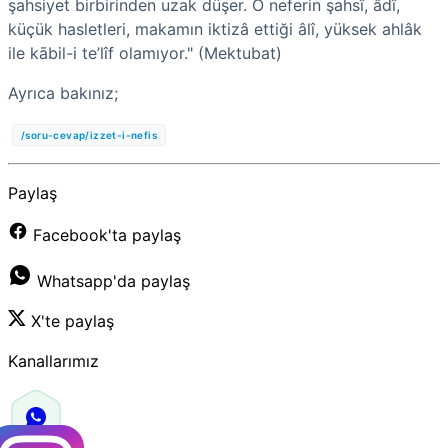
şahsiyet birbirinden uzak düşer. O neferin şahsî, âdî,
küçük hasletleri, makamın iktizâ ettiği âlî, yüksek ahlâk
ile kābil-i te’lîf olamıyor." (Mektubat)
Ayrıca bakınız;
/soru-cevap/izzet-i-nefis
Paylaş
Facebook'ta paylaş
Whatsapp'da paylaş
X'te paylaş
Kanallarımız