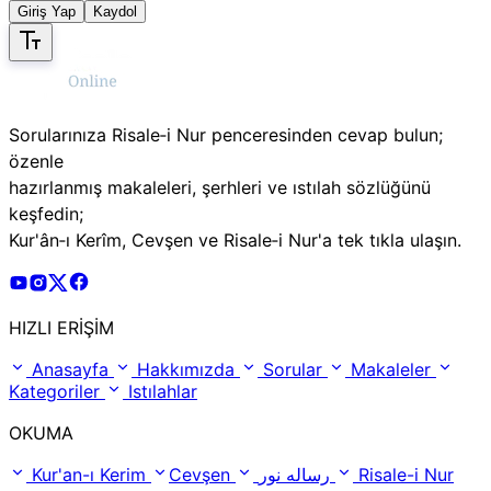
Giriş Yap
Kaydol
Sorularınıza Risale‑i Nur penceresinden cevap bulun;
özenle
hazırlanmış makaleleri, şerhleri ve ıstılah sözlüğünü
keşfedin;
Kur'ân‑ı Kerîm, Cevşen ve Risale‑i Nur'a tek tıkla ulaşın.
Risale Online Youtube Hesabı
Risale Online Instagram Hesabı
Risale Online X Hesabı
Risale Online Facebook Hesabı
HIZLI ERİŞİM
Anasayfa
Hakkımızda
Sorular
Makaleler
Kategoriler
Istılahlar
OKUMA
Kur'an-ı Kerim
Cevşen
رساله نور
Risale-i Nur