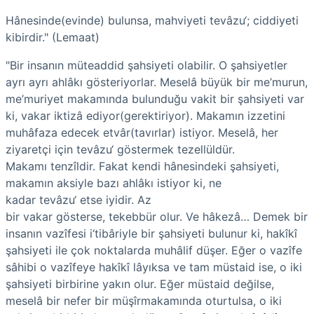
Hânesinde(evinde) bulunsa, mahviyeti tevâzu‘; ciddiyeti
kibirdir." (Lemaat)
"Bir insanın müteaddid şahsiyeti olabilir. O şahsiyetler
ayrı ayrı ahlâkı gösteriyorlar. Meselâ büyük bir me’murun,
me’muriyet makamında bulunduğu vakit bir şahsiyeti var
ki, vakar iktizâ ediyor(gerektiriyor). Makamın izzetini
muhâfaza edecek etvâr(tavırlar) istiyor. Meselâ, her
ziyaretçi için tevâzu‘ göstermek tezellüldür.
Makamı tenzîldir. Fakat kendi hânesindeki şahsiyeti,
makamın aksiyle bazı ahlâkı istiyor ki, ne
kadar tevâzu‘ etse iyidir. Az
bir vakar gösterse, tekebbür olur. Ve hâkezâ… Demek bir
insanın vazîfesi i‘tibâriyle bir şahsiyeti bulunur ki, hakîkî
şahsiyeti ile çok noktalarda muhâlif düşer. Eğer o vazîfe
sâhibi o vazîfeye hakîkî lâyıksa ve tam müstaid ise, o iki
şahsiyeti birbirine yakın olur. Eğer müstaid değilse,
meselâ bir nefer bir müşîrmakamında oturtulsa, o iki