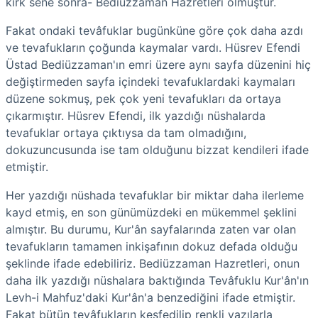
kırk sene sonra- Bediüzzaman Hazretleri olmuştur.
Fakat ondaki tevâfuklar bugünküne göre çok daha azdı
ve tevafukların çoğunda kaymalar vardı. Hüsrev Efendi
Üstad Bediüzzaman'ın emri üzere aynı sayfa düzenini hiç
değiştirmeden sayfa içindeki tevafuklardaki kaymaları
düzene sokmuş, pek çok yeni tevafukları da ortaya
çıkarmıştır.
Hüsrev Efendi, ilk yazdığı nüshalarda
tevafuklar ortaya çıktıysa da tam olmadığını,
dokuzuncusunda ise tam olduğunu bizzat kendileri ifade
etmiştir.
Her yazdığı nüshada tevafuklar bir miktar daha ilerleme
kayd etmiş, en son günümüzdeki en mükemmel şeklini
almıştır. Bu durumu, Kur'ân sayfalarında zaten var olan
tevafukların tamamen inkişafının dokuz defada olduğu
şeklinde ifade edebiliriz. Bediüzzaman Hazretleri, onun
daha ilk yazdığı nüshalara baktığında Tevâfuklu Kur'ân'ın
Levh-i Mahfuz'daki Kur'ân'a benzediğini ifade etmiştir.
Fakat bütün tevâfukların keşfedilip renkli yazılarla