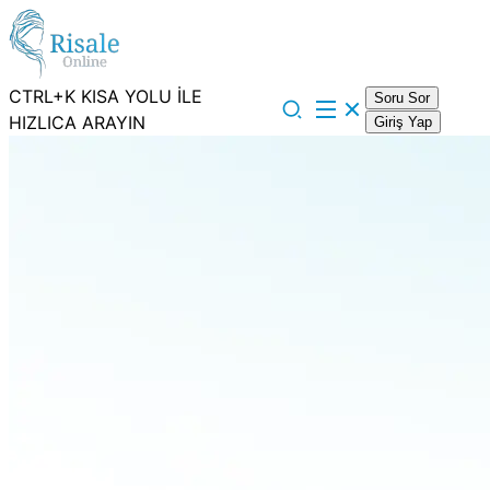
CTRL+K KISA YOLU İLE
Soru Sor
HIZLICA ARAYIN
Giriş Yap