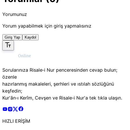
Yorumunuz
Yorum yapabilmek için giriş yapmalısınız
Giriş Yap
Kaydol
Sorularınıza Risale‑i Nur penceresinden cevap bulun;
özenle
hazırlanmış makaleleri, şerhleri ve ıstılah sözlüğünü
keşfedin;
Kur'ân‑ı Kerîm, Cevşen ve Risale‑i Nur'a tek tıkla ulaşın.
Risale Online Youtube Hesabı
Risale Online Instagram Hesabı
Risale Online X Hesabı
Risale Online Facebook Hesabı
HIZLI ERİŞİM