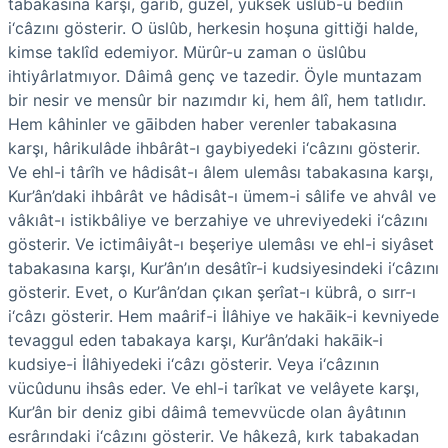
tabakasına karşı, garib, güzel, yüksek üslûb-u bedîin
i‘câzını gösterir. O üslûb, herkesin hoşuna gittiği halde,
kimse taklîd edemiyor. Mürûr-u zaman o üslûbu
ihtiyârlatmıyor. Dâimâ genç ve tazedir. Öyle muntazam
bir nesir ve mensûr bir nazımdır ki, hem âlî, hem tatlıdır.
Hem kâhinler ve gāibden haber verenler tabakasına
karşı, hârikulâde ihbârât-ı gaybiyedeki i‘câzını gösterir.
Ve ehl-i târîh ve hâdisât-ı âlem ulemâsı tabakasına karşı,
Kur’ân’daki ihbârât ve hâdisât-ı ümem-i sâlife ve ahvâl ve
vâkıât-ı istikbâliye ve berzahiye ve uhreviyedeki i‘câzını
gösterir. Ve ictimâiyât-ı beşeriye ulemâsı ve ehl-i siyâset
tabakasına karşı, Kur’ân’ın desâtîr-i kudsiyesindeki i‘câzını
gösterir. Evet, o Kur’ân’dan çıkan şerîat-ı kübrâ, o sırr-ı
i‘câzı gösterir. Hem maârif-i İlâhiye ve hakāik-i kevniyede
tevaggul eden tabakaya karşı, Kur’ân’daki hakāik-i
kudsiye-i İlâhiyedeki i‘câzı gösterir. Veya i‘câzının
vücûdunu ihsâs eder. Ve ehl-i tarîkat ve velâyete karşı,
Kur’ân bir deniz gibi dâimâ temevvücde olan âyâtının
esrârındaki i‘câzını gösterir. Ve hâkezâ, kırk tabakadan