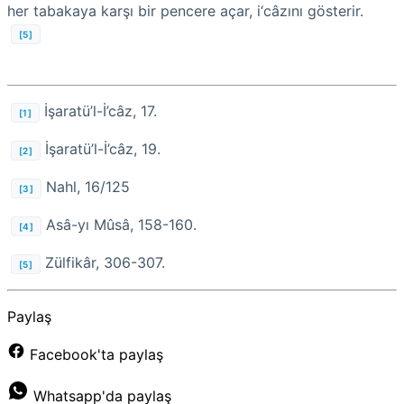
her tabakaya karşı bir pencere açar, i‘câzını gösterir.
[5]
İşaratü’l-İ’câz, 17.
[1]
İşaratü’l-İ’câz, 19.
[2]
Nahl, 16/125
[3]
Asâ-yı Mûsâ, 158-160.
[4]
Zülfikâr, 306-307.
[5]
Paylaş
Facebook'ta paylaş
Whatsapp'da paylaş