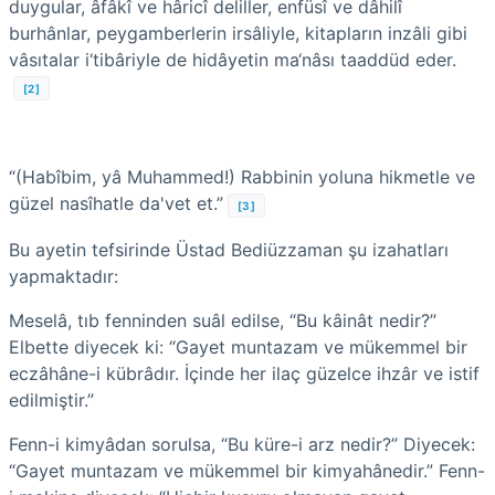
duygular, âfâkî ve hâricî deliller, enfüsî ve dâhilî
burhânlar, peygamberlerin irsâliyle, kitapların inzâli gibi
vâsıtalar i‘tibâriyle de hidâyetin ma‘nâsı taaddüd eder.
[2]
“(Habîbim, yâ Muhammed!) Rabbinin yoluna hikmetle ve
güzel nasîhatle da'vet et.”
[3]
Bu ayetin tefsirinde Üstad Bediüzzaman şu izahatları
yapmaktadır:
Meselâ, tıb fenninden suâl edilse, “Bu kâinât nedir?”
Elbette diyecek ki: “Gayet muntazam ve mükemmel bir
eczâhâne-i kübrâdır. İçinde her ilaç güzelce ihzâr ve istif
edil­miştir.”
Fenn-i kimyâdan sorulsa, “Bu küre-i arz nedir?” Diyecek:
“Gayet muntazam ve mükemmel bir kimyahânedir.” Fenn-