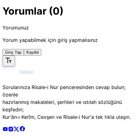
Yorumlar (0)
Yorumunuz
Yorum yapabilmek için giriş yapmalısınız
Giriş Yap
Kaydol
Sorularınıza Risale‑i Nur penceresinden cevap bulun;
özenle
hazırlanmış makaleleri, şerhleri ve ıstılah sözlüğünü
keşfedin;
Kur'ân‑ı Kerîm, Cevşen ve Risale‑i Nur'a tek tıkla ulaşın.
Risale Online Youtube Hesabı
Risale Online Instagram Hesabı
Risale Online X Hesabı
Risale Online Facebook Hesabı