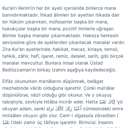
Kur’an’ı Kerim’in her bir ayeti içerisinde binlerce mana
barındırmaktadır. İtikad âlimleri bir ayetten itikada dair
bir hüküm çıkarırken, müfessirler başka bir mana,
hukukçular başka bir mana, pozitif ilimlerle uğraşan
âlimler başka manalar çıkarmaktadır. Hakeza herkesin
seviyesine göre de ayetlerden çıkarılacak manalar vardır.
Zira Kur’an ayetlerinde; hakikat, mecaz, kinaye, temsil,
tahkik, zâhir, hafî, işaret, remiz, delalet, sarih, gibi birçok
manalar mevcuttur. Bunlara misal olarak Üstad
Bediüzzaman’ın birkaç izahını aşağıya kaydedeceğiz.
Elfâz okunurken ma‘nâlarını düşünmek, belâgat
mezhebinde vâcib olduğuna işarettir. Çünki ma‘nâlar
düşünülürse, nâzil olduğu gibi okunur. Ve o okuyuş
tabiatıyla, zevkiyle hitâba incirâr eder. Hatta اِيَّاكَ نَعْبُدُ ’yü
okuyan adam, sanki اُعْبُدْ رَبَّكَ كَاَنَّكَ تَرَاهُ cümlesindeki emre
imtisâlen okuyor gibi olur. Cem‘-i sîgasıyla zikredilen (
نَعْبُدُ )’deki zamir üç tâifeye işarettir. Birincisi: İnsanın