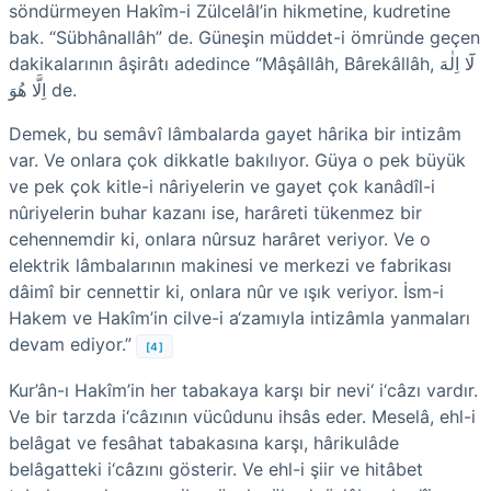
söndürmeyen Hakîm-i Zülcelâl’in hikmetine, kud­re­tine
bak. “Sübhânallâh” de. Güneşin müddet-i ömründe geçen
dakikalarının âşirâtı adedince “Mâşâllâh, Bârekâllâh, لَٓا اِلٰهَ
اِلَّا هُوَ de.
Demek, bu semâvî lâmbalarda gayet hârika bir intizâm
var. Ve onlara çok dikkatle bakılıyor. Güya o pek büyük
ve pek çok kitle-i nâriyelerin ve gayet çok kanâdîl-i
nûriyelerin buhar kazanı ise, harâreti tükenmez bir
cehennemdir ki, onlara nûrsuz harâret veriyor. Ve o
elektrik lâmbalarının makinesi ve merkezi ve fabrikası
dâimî bir cennettir ki, onlara nûr ve ışık veriyor. İsm-i
Hakem ve Hakîm’in cilve-i a‘zamıyla intizâmla yanmaları
devam ediyor.”
[4]
Kur’ân-ı Hakîm’in her tabakaya karşı bir nevi‘ i‘câzı vardır.
Ve bir tarzda i‘câzının vücûdunu ihsâs eder. Meselâ, ehl-i
belâgat ve fesâhat tabakasına karşı, hârikulâde
belâgatteki i‘câzını gösterir. Ve ehl-i şiir ve hitâbet