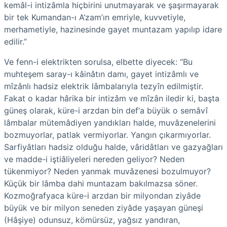
kemâl-i intizâmla hiçbirini unutmayarak ve şaşırmayarak
bir tek Kumandan-ı A‘zam’ın emriyle, kuvvetiyle,
merhametiyle, hazinesinde gayet muntazam yapılıp idare
edilir.”
Ve fenn-i elektrikten sorulsa, elbette diyecek: “Bu
muhteşem saray-ı kâinâtın damı, gayet intizâmlı ve
mîzânlı hadsiz elektrik lâmbalarıyla tezyîn edilmiştir.
Fakat o kadar hârika bir intizâm ve mîzân iledir ki, başta
güneş olarak, küre-i arzdan bin def‘a büyük o semâvî
lâmbalar mütemâdiyen yandıkları halde, muvâzenelerini
bozmuyorlar, patlak vermiyorlar. Yangın çıkarmıyorlar.
Sarfiyâtları hadsiz olduğu halde, vâridâtları ve gazyağları
ve madde-i iştiâliyeleri nereden geliyor? Neden
tükenmiyor? Neden yanmak muvâzenesi bozulmuyor?
Küçük bir lâmba dahi muntazam bakılmazsa söner.
Kozmoğrafyaca küre-i arzdan bir milyondan ziyâde
büyük ve bir milyon seneden ziyâde yaşayan güneşi
(Hâşiye) odunsuz, kömürsüz, yağsız yandıran,