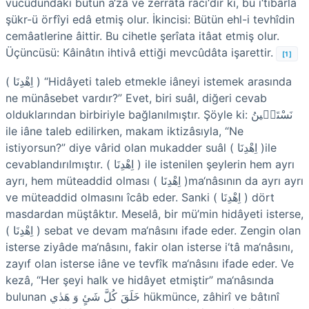
vücûdundaki bütün a‘zâ ve zerrâta râci‘dir ki, bu i‘tibârla
şükr-ü örfîyi edâ etmiş olur. İkincisi: Bütün ehl-i tevhîdin
cemâatlerine âittir. Bu cihetle şerîata itâat etmiş olur.
Üçüncüsü: Kâinâtın ihtivâ ettiği mevcûdâta işarettir.
[1]
( اِهْدِنَا ) “Hidâyeti taleb etmekle iâneyi istemek arasında
ne münâsebet vardır?” Evet, biri suâl, diğeri cevab
olduklarından birbiriyle bağlanılmıştır. Şöyle ki: نَسْتَع۪ينُ
ile iâne taleb edilirken, makam iktizâsıyla, “Ne
istiyorsun?” diye vârid olan mukadder suâl ( اِهْدِنَا )ile
cevablandırılmıştır. ( اِهْدِنَا ) ile istenilen şeylerin hem ayrı
ayrı, hem müteaddid olması ( اِهْدِنَا )ma‘nâsının da ayrı ayrı
ve müteaddid olmasını îcâb eder. Sanki ( اِهْدِنَا ) dört
masdardan müştâktır. Meselâ, bir mü’min hidâyeti isterse,
( اِهْدِنَا ) sebat ve devam ma‘nâsını ifade eder. Zengin olan
isterse ziyâde ma‘nâsını, fakir olan isterse i‘tâ ma‘nâsını,
zayıf olan isterse iâne ve tevfîk ma‘nâsını ifade eder. Ve
kezâ, “Her şeyi halk ve hidâyet etmiştir” ma‘nâsında
bulunan خَلَقَ كُلَّ شَئٍ وَ هَدٰي hükmünce, zâhirî ve bâtınî