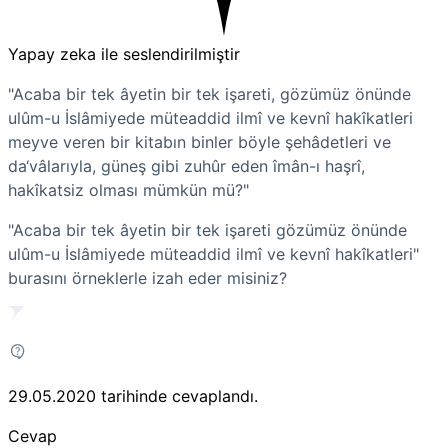
Yapay zeka ile seslendirilmiştir
"Acaba bir tek âyetin bir tek işareti, gözümüz önünde
ulûm-u İslâmiyede müteaddid ilmî ve kevnî hakîkatleri
meyve veren bir kitabın binler böyle şehâdetleri ve
da‘vâlarıyla, güneş gibi zuhûr eden îmân-ı haşrî,
hakîkatsiz olması mümkün mü?"
"Acaba bir tek âyetin bir tek işareti gözümüz önünde
ulûm-u İslâmiyede müteaddid ilmî ve kevnî hakîkatleri"
burasını örneklerle izah eder misiniz?
29.05.2020
tarihinde cevaplandı.
Cevap