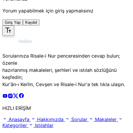
Yorum yapabilmek için giriş yapmalısınız
Giriş Yap
Kaydol
Sorularınıza Risale‑i Nur penceresinden cevap bulun;
özenle
hazırlanmış makaleleri, şerhleri ve ıstılah sözlüğünü
keşfedin;
Kur'ân‑ı Kerîm, Cevşen ve Risale‑i Nur'a tek tıkla ulaşın.
Risale Online Youtube Hesabı
Risale Online Instagram Hesabı
Risale Online X Hesabı
Risale Online Facebook Hesabı
HIZLI ERİŞİM
Anasayfa
Hakkımızda
Sorular
Makaleler
Kategoriler
Istılahlar