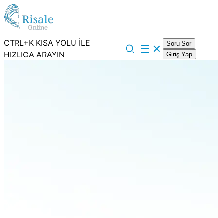
CTRL+K KISA YOLU İLE
Soru Sor
HIZLICA ARAYIN
Giriş Yap