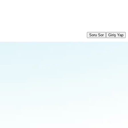
Soru Sor
Giriş Yap