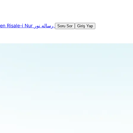
şen
Risale-i Nur
رساله نور
Soru Sor
Giriş Yap