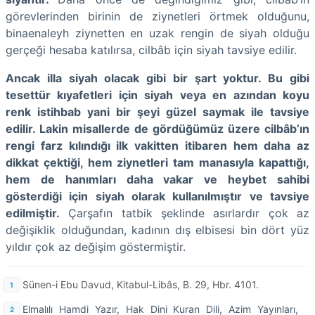
görevlerinden birinin de ziynetleri örtmek olduğunu,
binaenaleyh ziynetten en uzak rengin de siyah olduğu
gerçeği hesaba katılırsa, cilbâb için siyah tavsiye edilir.
Ancak illa siyah olacak gibi bir şart yoktur. Bu gibi
tesettür kıyafetleri için siyah veya en azından koyu
renk istihbab yani bir şeyi güzel saymak ile tavsiye
edilir. Lakin misallerde de gördüğümüz üzere cilbâb’ın
rengi farz kılındığı ilk vakitten itibaren hem daha az
dikkat çektiği, hem ziynetleri tam manasıyla kapattığı,
hem de hanımları daha vakar ve heybet sahibi
gösterdiği için siyah olarak kullanılmıştır ve tavsiye
edilmiştir.
Çarşafın tatbik şeklinde asırlardır çok az
değişiklik olduğundan, kadının dış elbisesi bin dört yüz
yıldır çok az değişim göstermiştir.
Sünen-i Ebu Davud, Kitabul-Libâs, B. 29, Hbr. 4101.
Elmalılı Hamdi Yazır, Hak Dini Kuran Dili, Azim Yayınları,