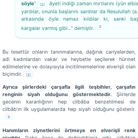
söyle
"
âyeti indiği zaman mırtlarını (yün elbis
[2]
yardılar, onunla başlarını sardılar da Resulullah (a.
arkasında öyle namaz kıldılar ki, sanki baş
2
kargalar varmış gibi..." demiştir.
Bu tesettür onların tanınmalarına, dağınık cariyelerden,
adi kadınlardan vakar ve heybetle seçilerek hürmet
edilmelerine ve dolayısıyla incitilmemelerine elverişli olan
biçimdir.
[3]
Ayrıca şiirlerdeki çarşafla ilgili teşbihler, çarşafın
renginin siyah olduğunu göstermektedir.
Şiirlerde
gecenin karanlığının hep cilbâba benzetilmesi de
cilbâb’ın ilk uygulamalarda hep siyah olduğunu gösterir.
3
Hanımların ziynetlerini örtmeye en elverişli renk
siyahtır.
Daha önce de değindiğimiz gibi, cilbâb’ın