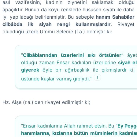
asıl vazifesinin, kadının ziynetini saklamak olduğu
apaçıktır. Bunun da koyu renklerle hususen siyah ile daha
iyi yapılacağı belirlenmiştir. Bu sebeple
hanım Sahabîler
cilbâbda ilk siyah rengi kullanmışlardır.
Rivayet
olunduğu üzere Ümmü Seleme (r.a.) demiştir ki:
"
Cilbâblarından üzerlerini sıkı örtsünler
” âyet
olduğu zaman Ensar kadınları üzerlerine
siyah el
giyerek
öyle bir ağırbaşlılık ile çıkmışlardı ki, 
1
üstünde kuşlar varmış gibiydi."
Hz. Aişe (r.a.)'den rivayet edilmiştir ki;
"Ensar kadınlarına Allah rahmet etsin. Bu "
Ey Peyg
hanımlarına, kızlarına bütün müminlerin kadınla