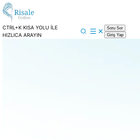
CTRL+K KISA YOLU İLE
Soru Sor
HIZLICA ARAYIN
Giriş Yap