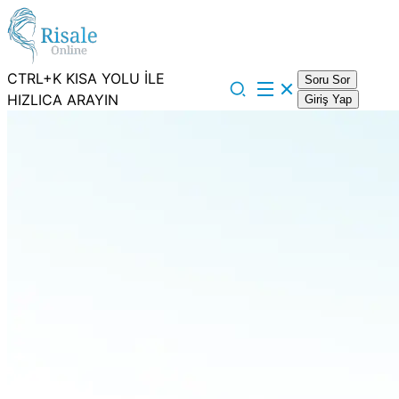
CTRL+K KISA YOLU İLE
Soru Sor
HIZLICA ARAYIN
Giriş Yap