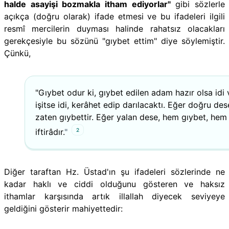
halde asayişi bozmakla itham ediyorlar"
gibi sözlerle
açıkça (doğru olarak) ifade etmesi ve bu ifadeleri ilgili
resmî mercilerin duyması halinde rahatsız olacakları
gerekçesiyle bu sözünü "gıybet ettim" diye söylemiştir.
Çünkü,
"Gıybet odur ki,
gıybet
edilen adam hazır olsa idi 
işitse idi, kerâhet edip darılacaktı. Eğer doğru des
zaten
gıybet
tir. Eğer yalan dese, hem
gıybet
, hem
2
iftirâdır.
"
Diğer taraftan Hz. Üstad'ın şu ifadeleri sözlerinde ne
kadar haklı ve ciddi olduğunu gösteren ve haksız
ithamlar karşısında artık illallah diyecek seviyeye
geldiğini gösterir mahiyettedir: