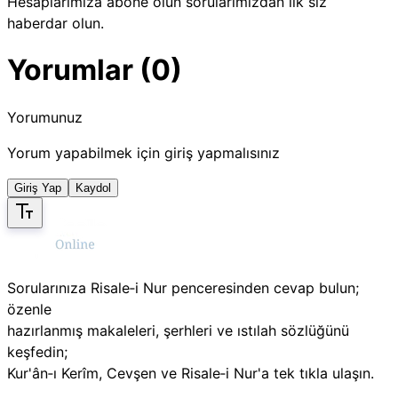
Hesaplarımıza abone olun sorularımızdan ilk siz
haberdar olun.
Yorumlar (0)
Yorumunuz
Yorum yapabilmek için giriş yapmalısınız
Giriş Yap
Kaydol
Sorularınıza Risale‑i Nur penceresinden cevap bulun;
özenle
hazırlanmış makaleleri, şerhleri ve ıstılah sözlüğünü
keşfedin;
Kur'ân‑ı Kerîm, Cevşen ve Risale‑i Nur'a tek tıkla ulaşın.