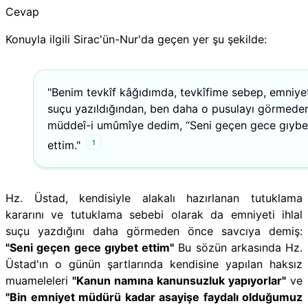
Cevap
Konuyla ilgili Sirac'ün-Nur'da geçen yer şu şekilde:
"Benim tevkîf kâğıdımda, tevkîfime sebep, emniyeti
suçu yazıldığından, ben daha o pusulayı görmede
müddeî-i umûmîye dedim, “Seni geçen gece gıybe
1
ettim."
Hz. Üstad, kendisiyle alakalı hazırlanan tutuklama
kararını ve tutuklama sebebi olarak da emniyeti ihlal
suçu yazdığını daha görmeden önce savcıya demiş:
"
Seni geçen gece gıybet ettim"
Bu sözün arkasında Hz.
Üstad'ın o günün şartlarında kendisine yapılan haksız
muameleleri
"Kanun namına kanunsuzluk yapıyorlar"
ve
"Bin emniyet müdürü kadar asayişe faydalı olduğumuz