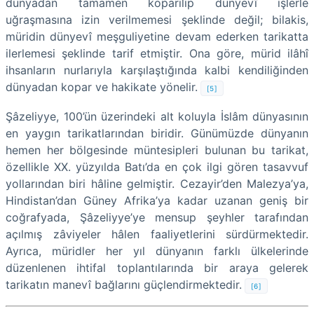
dünyadan tamamen koparılıp dünyevî işlerle
uğraşmasına izin verilmemesi şeklinde değil; bilakis,
müridin dünyevî meşguliyetine devam ederken tarikatta
ilerlemesi şeklinde tarif etmiştir. Ona göre, mürid ilâhî
ihsanların nurlarıyla karşılaştığında kalbi kendiliğinden
dünyadan kopar ve hakikate yönelir.
[5]
Şâzeliyye, 100’ün üzerindeki alt koluyla İslâm dünyasının
en yaygın tarikatlarından biridir. Günümüzde dünyanın
hemen her bölgesinde müntesipleri bulunan bu tarikat,
özellikle XX. yüzyılda Batı’da en çok ilgi gören tasavvuf
yollarından biri hâline gelmiştir. Cezayir’den Malezya’ya,
Hindistan’dan Güney Afrika’ya kadar uzanan geniş bir
coğrafyada, Şâzeliyye’ye mensup şeyhler tarafından
açılmış zâviyeler hâlen faaliyetlerini sürdürmektedir.
Ayrıca, müridler her yıl dünyanın farklı ülkelerinde
düzenlenen ihtifal toplantılarında bir araya gelerek
tarikatın manevî bağlarını güçlendirmektedir.
[6]