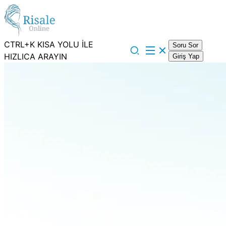
CTRL+K KISA YOLU İLE
Soru Sor
HIZLICA ARAYIN
Giriş Yap