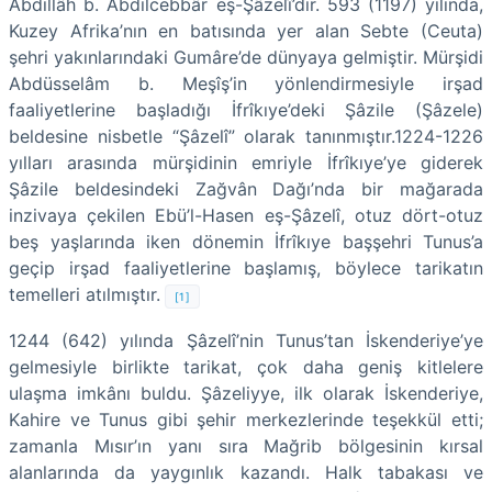
Abdillâh b. Abdilcebbâr eş-Şâzelî’dir. 593 (1197) yılında,
Kuzey Afrika’nın en batısında yer alan Sebte (Ceuta)
şehri yakınlarındaki Gumâre’de dünyaya gelmiştir. Mürşidi
Abdüsselâm b. Meşîş’in yönlendirmesiyle irşad
faaliyetlerine başladığı İfrîkıye’deki Şâzile (Şâzele)
beldesine nisbetle “Şâzelî” olarak tanınmıştır.1224-1226
yılları arasında mürşidinin emriyle İfrîkıye’ye giderek
Şâzile beldesindeki Zağvân Dağı’nda bir mağarada
inzivaya çekilen Ebü’l-Hasen eş-Şâzelî, otuz dört-otuz
beş yaşlarında iken dönemin İfrîkıye başşehri Tunus’a
geçip irşad faaliyetlerine başlamış, böylece tarikatın
temelleri atılmıştır.
[1]
1244 (642) yılında Şâzelî’nin Tunus’tan İskenderiye’ye
gelmesiyle birlikte tarikat, çok daha geniş kitlelere
ulaşma imkânı buldu. Şâzeliyye, ilk olarak İskenderiye,
Kahire ve Tunus gibi şehir merkezlerinde teşekkül etti;
zamanla Mısır’ın yanı sıra Mağrib bölgesinin kırsal
alanlarında da yaygınlık kazandı. Halk tabakası ve