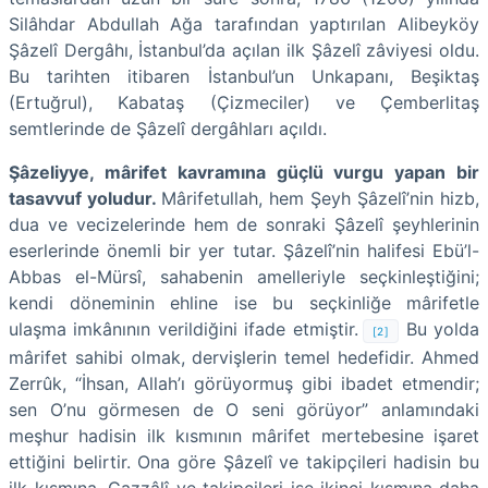
Silâhdar Abdullah Ağa tarafından yaptırılan Alibeyköy
Şâzelî Dergâhı, İstanbul’da açılan ilk Şâzelî zâviyesi oldu.
Bu tarihten itibaren İstanbul’un Unkapanı, Beşiktaş
(Ertuğrul), Kabataş (Çizmeciler) ve Çemberlitaş
semtlerinde de Şâzelî dergâhları açıldı.
Şâzeliyye, mârifet kavramına güçlü vurgu yapan bir
tasavvuf yoludur.
Mârifetullah, hem Şeyh Şâzelî’nin hizb,
dua ve vecizelerinde hem de sonraki Şâzelî şeyhlerinin
eserlerinde önemli bir yer tutar. Şâzelî’nin halifesi Ebü’l-
Abbas el-Mürsî, sahabenin amelleriyle seçkinleştiğini;
kendi döneminin ehline ise bu seçkinliğe mârifetle
ulaşma imkânının verildiğini ifade etmiştir.
Bu yolda
[2]
mârifet sahibi olmak, dervişlerin temel hedefidir. Ahmed
Zerrûk, “İhsan, Allah’ı görüyormuş gibi ibadet etmendir;
sen O’nu görmesen de O seni görüyor” anlamındaki
meşhur hadisin ilk kısmının mârifet mertebesine işaret
ettiğini belirtir. Ona göre Şâzelî ve takipçileri hadisin bu
ilk kısmına, Gazzâlî ve takipçileri ise ikinci kısmına daha