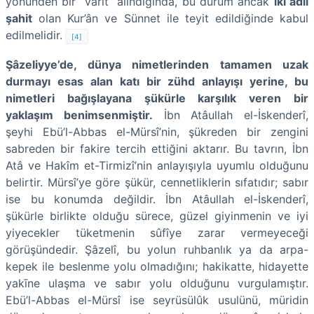
yönünden bir “vârit” alındığında, bu durum ancak
iki âdil
şahit
olan Kur’ân ve Sünnet ile teyit edildiğinde kabul
edilmelidir.
[4]
Şâzeliyye’de, dünya nimetlerinden tamamen uzak
durmayı esas alan katı bir zühd anlayışı yerine, bu
nimetleri bağışlayana şükürle karşılık veren bir
yaklaşım benimsenmiştir.
İbn Atâullah el-İskenderî,
şeyhi Ebü’l-Abbas el-Mürsî’nin, şükreden bir zengini
sabreden bir fakire tercih ettiğini aktarır. Bu tavrın, İbn
Atâ ve Hakîm et-Tirmizî’nin anlayışıyla uyumlu olduğunu
belirtir. Mürsî’ye göre şükür, cennetliklerin sıfatıdır; sabır
ise bu konumda değildir. İbn Atâullah el-İskenderî,
şükürle birlikte olduğu sürece, güzel giyinmenin ve iyi
yiyecekler tüketmenin sûfîye zarar vermeyeceği
görüşündedir. Şâzelî, bu yolun ruhbanlık ya da arpa-
kepek ile beslenme yolu olmadığını; hakikatte, hidayette
yakīne ulaşma ve sabır yolu olduğunu vurgulamıştır.
Ebü’l-Abbas el-Mürsî ise seyrüsülûk usulünü, müridin