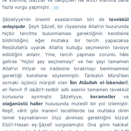
fazla vurgu yapmıştır.
[3]
Şâzeliyye’nin önemli esaslarından biri de
tevekkül
anlayışıdır
. Şeyh Şâzelî, bir rüyasında Allah’ın huzurunda
hiçbir tercihte bulunmaması gerektiğinin kendisine
bildirildiğini, eğer mutlaka bir tercih yapacaksa
Resûlullah’a uyarak Allah’a kulluğu seçmesinin tavsiye
edildiğini anlatır. Yine, tercih yapması zorunlu hâle
gelirse “hiçbir şey seçmemeyi” ve her şeyi tamamen
Allah’ın ihtiyar ve iradesine bırakmayı benimsemesi
gerektiği kendisine söylenmiştir. Tarikatın Mürsî’den
sonraki üçüncü mürşidi olan
İbn Atâullah el-İskenderî
,
et-Tenvîr fî isḳāṭi’t-tedbîr
adlı eserini tamamen tevekkül
konusuna ayırmıştır. Şâzeliyye,
kerametler
ve
olağanüstü haller
hususunda mutedil bir yol izlemiştir.
Keşif, vârit gibi manevî tecellilerde ise mutlaka dinin
temel kaynaklarının ölçü alınması gerektiğini bizzat
Ebü’l-Hasan eş-Şâzelî vurgulamıştır. Ona göre hakikat