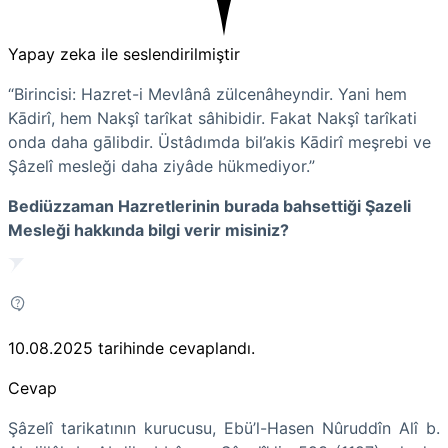
Yapay zeka ile seslendirilmiştir
“Birincisi: Hazret-i Mevlânâ zülcenâheyndir. Yani hem
Kādirî, hem Nakşî tarîkat sâhibidir. Fakat Nakşî tarîkati
onda daha gālibdir. Üstâdımda bil’akis Kādirî meşrebi ve
Şâzelî mesleği daha ziyâde hükmediyor.”
Bediüzzaman Hazretlerinin burada bahsettiği Şazeli
Mesleği hakkında bilgi verir misiniz?
10.08.2025
tarihinde cevaplandı.
Cevap
Şâzelî tarikatının kurucusu, Ebü’l-Hasen Nûruddîn Alî b.