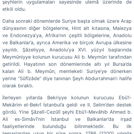
şeyhlerin uygulamaları sayesinde ulemâ üzerinde de
etkili oldu.
Daha sonraki dönemlerde Suriye başta olmak üzere Arap
dünyasının diğer bölgelerine, Hint alt kıtasına, Malezya
ve Endonezya’ya, Afrika’nın çeşitli bölgelerine, Anadolu
ve Balkanlar’a, ayrıca Amerika ve birçok Avrupa ülkesine
yayıldı. Şâzeliyye, Anadolu’ya XVI. yüzyıl başlarında
Meymûniyye kolunun kurucusu Ali b. Meymûn tarafından
getirildi. Hayatının son dönemlerinde altı yıl Bursa’da
kalan Ali b. Meymûn, memleketi Suriye’ye dönerken
yerine “Sûfîzâde” diye tanınan Şeyh Abdurrahman’ı halife
olarak bıraktı.
İlerleyen yıllarda Bekriyye kolunun kurucusu Ebü’l-
Mekârim el-Bekrî İstanbul’a geldi ve II. Selim’den destek
gördü. Yine Şâzelî-Cezûlî şeyhi Ebü’l-Mevâhib Ahmed b.
Ali es-Simâvî’nin İstanbul ve Balkanlar’da irşad
faaliyetlerinde bulunduğu bilinmektedir. Bu ilk
temaslardan uzun bir süre sonra, 1786 (1200) yılında