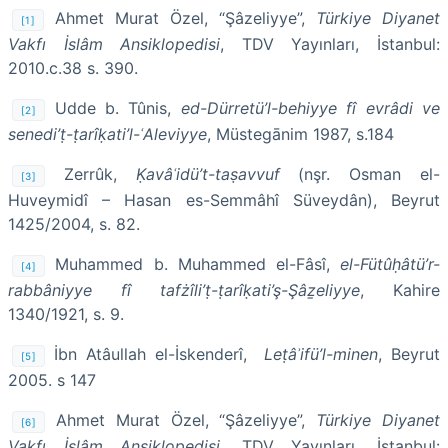
Ahmet Murat Özel, “Şâzeliyye”,
Türkiye Diyanet
[1]
Vakfı İslâm Ansiklopedisi
, TDV Yayınları, İstanbul:
2010.c.38 s. 390.
Udde b. Tûnis,
ed-Dürretü’l-behiyye fî evrâdi ve
[2]
senedi’ṭ-ṭarîḳati’l-ʿAleviyye
, Müstegānim 1987, s.184
Zerrûk,
Ḳavâʿidü’t-taṣavvuf
(nşr. Osman el-
[3]
Huveymidî – Hasan es-Semmâhî Süveydân), Beyrut
1425/2004, s. 82.
Muhammed b. Muhammed el-Fâsî,
el-Fütûḥâtü’r-
[4]
rabbâniyye fî tafżîli’ṭ-ṭarîḳati’ş-Şâẕeliyye
, Kahire
1340/1921, s. 9.
İbn Atâullah el-İskenderî,
Leṭâʾifü’l-minen
, Beyrut
[5]
2005. s 147
Ahmet Murat Özel, “Şâzeliyye”,
Türkiye Diyanet
[6]
Vakfı İslâm Ansiklopedisi
, TDV Yayınları, İstanbul: