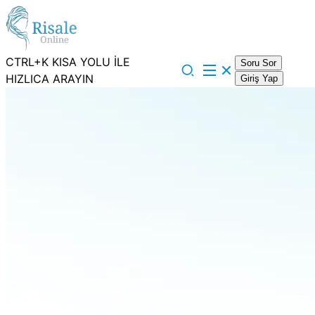
CTRL+K KISA YOLU İLE
Soru Sor
HIZLICA ARAYIN
Giriş Yap