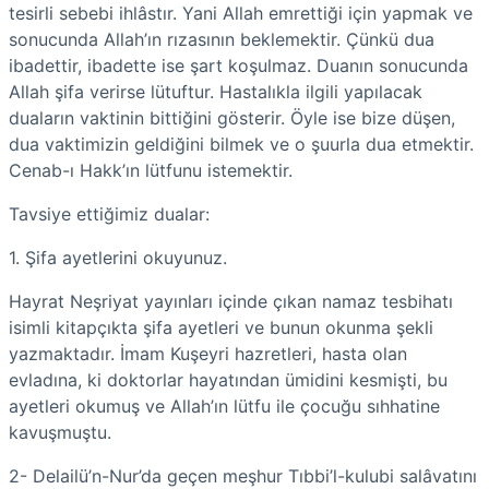
tesirli sebebi ihlâstır. Yani Allah emrettiği için yapmak ve
sonucunda Allah’ın rızasının beklemektir. Çünkü dua
ibadettir, ibadette ise şart koşulmaz. Duanın sonucunda
Allah şifa verirse lütuftur. Hastalıkla ilgili yapılacak
duaların vaktinin bittiğini gösterir. Öyle ise bize düşen,
dua vaktimizin geldiğini bilmek ve o şuurla dua etmektir.
Cenab-ı Hakk’ın lütfunu istemektir.
Tavsiye ettiğimiz dualar:
1. Şifa ayetlerini okuyunuz.
Hayrat Neşriyat yayınları içinde çıkan namaz tesbihatı
isimli kitapçıkta şifa ayetleri ve bunun okunma şekli
yazmaktadır. İmam Kuşeyri hazretleri, hasta olan
evladına, ki doktorlar hayatından ümidini kesmişti, bu
ayetleri okumuş ve Allah’ın lütfu ile çocuğu sıhhatine
kavuşmuştu.
2- Delailü’n-Nur’da geçen meşhur Tıbbi’l-kulubi salâvatını