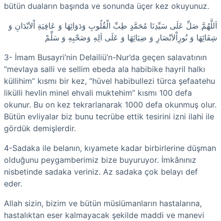
bütün duaların başında ve sonunda üçer kez okuyunuz.
اَللَّهُمَّ صَلِّ عَلَى سَيِّدِنَا مُحَمَّدٍ طِبِّ الْقُلُوبِ وَدَوَائِهَا وَ عَافِيَةِ اْلاَبْدَانِ وَ
شِفَائِهَا وَ نُورِاْلاَبْصَارِ وَ ضِيَائِهَا وَ عَلَى اَلِهِ وَصَحْبِهِ وَ سَلِّمْ
3- İmam Busayri’nin Delailiü’n-Nur’da geçen salavatının
“mevlaya salli ve sellim ebeda ala habibike hayril halkı
küllihim” kısmı bir kez, “hüvel habibullezi türca şefaatehu
likülli hevlin minel ehvali muktehim” kısmı 100 defa
okunur. Bu on kez tekrarlanarak 1000 defa okunmuş olur.
Bütün evliyalar biz bunu tecrübe ettik tesirini izni ilahi ile
gördük demişlerdir.
4-Sadaka ile belanın, kıyamete kadar birbirlerine düşman
olduğunu peygamberimiz bize buyuruyor. İmkânınız
nisbetinde sadaka veriniz. Az sadaka çok belayı def
eder.
Allah sizin, bizim ve bütün müslümanların hastalarına,
hastalıktan eser kalmayacak şekilde maddi ve manevi