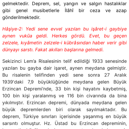
gelmektedir. Deprem, sel, yangın ve salgın hastalıklar
gibi genel musibetlerle İlâhî bir ceza ve azap
gönderilmektedir.
Hâşiye-2: Yedi sene evvel yazılan bu işâret-i gaybiye
aynen vukūa geldi. Herkes gördü. Evet, bu geçen
zelzele, kıyâmetin zelzele-i kübrâsından haber verir gibi
dünyayı sarstı. Fakat akılları başlarına gelmedi.
Sekizinci Lem’a Risalesinin telif edildiği 1933 senesinde
yazılan bu gayba dair işaret, aynen meydana gelmiştir.
Bu risalenin telifinden yedi sene sonra 27 Aralık
1939'daki 7,9 büyüklüğünde meydana gelen Büyük
Erzincan Depremi’nde, 33 bin kişi hayatını kaybetmiş,
100 bin kişi yaralanmış ve 116 bin civarında da bina
yıkılmıştır. Erzincan depremi, dünyada meydana gelen
büyük depremlerden biri olarak sayılmaktadır. Bu
deprem, Türkiye sınırları içerisinde yaşanmış en büyük
sarsıntı olmuştur. Hz. Üstad bu Erzincan depreminin,