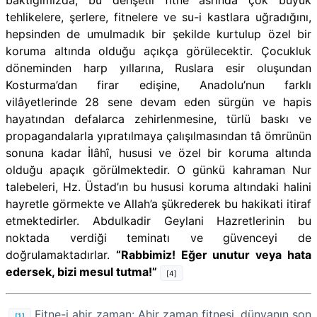
tehlikelere, şerlere, fitnelere ve su-i kastlara uğradığını,
hepsinden de umulmadık bir şekilde kurtulup özel bir
koruma altında olduğu açıkça görülecektir. Çocukluk
döneminden harp yıllarına, Ruslara esir oluşundan
Kosturma’dan firar edişine, Anadolu’nun farklı
vilâyetlerinde 28 sene devam eden sürgün ve hapis
hayatından defalarca zehirlenmesine, türlü baskı ve
propagandalarla yıpratılmaya çalışılmasından tâ ömrünün
sonuna kadar İlâhî, hususi ve özel bir koruma altında
olduğu apaçık görülmektedir. O günkü kahraman Nur
talebeleri, Hz. Üstad’ın bu hususi koruma altındaki halini
hayretle görmekte ve Allah’a şükrederek bu hakikati itiraf
etmektedirler. Abdulkadir Geylani Hazretlerinin bu
noktada verdiği teminatı ve güvenceyi de
doğrulamaktadırlar.
“Rabbimiz! Eğer unutur veya hata
edersek, bizi mesul tutma!”
[4]
Fitne-i ahir zaman: Ahir zaman fitnesi, dünyanın son
[1]