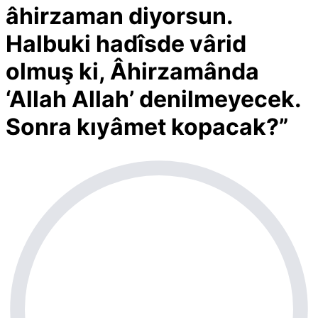
âhirzaman diyorsun.
Halbuki hadîsde vârid
olmuş ki, Âhirzamânda
‘Allah Allah’ denilmeyecek.
Sonra kıyâmet kopacak?”