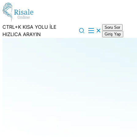
CTRL+K KISA YOLU İLE
Soru Sor
HIZLICA ARAYIN
Giriş Yap