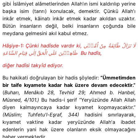
gibi İslâmiyet alâmetlerinden Allah’ın ismi kaldırılıp yerine
başka isim (tanrı) konulacak, demektir.
Çünkü Allah'ı
inkâr etmek, kâinatı inkâr etmek kadar akıldan uzaktır.
Bütün insanların değil, belki insanların çoğunda bile
meydana gelmesini akıl kabul etmez.
Hâşiye-1: Çünki hadîsde vardır ki,
لَا تَزَالُ طَٓائِفَةٌ مِنْ اُمَّت۪ي
ظَاهِر۪ينَ عَلَي الْحَقِّ اِلٰي قِيَامِ السَّاعَةِ
Bu hadîs,
diğer hadîsi takyîd ediyor.
Bu hakikati doğrulayan bir hadis şöyledir:
“Ümmetimden
bir taife kıyamete kadar hak üzere devam edecektir.”
(
Buharı, Menâkıb 28, Tevhid 29; Ahmed b. Hanbel,
Müsned, 4/101.)
Bu hadis-i şerif
“Yeryüzünde Allah Allah
diyen kalmayıncaya kadar kıyamet kopmayacaktır.”
(Müslim; Tuhfetu'l-Eşraf, 344)
hadisini sınırlayarak,
kıyamet vaktine kadar yeryüzünde Allah'a ibadet
edenlerin yani hak üzere olanların eksik olmayacağını
haber vermektedir.