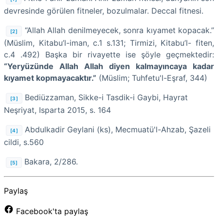
devresinde görülen fitneler, bozulmalar. Deccal fitnesi.
“Allah Allah denilmeyecek, sonra kıyamet kopacak.”
[2]
(Müslim, Kitabu’l-iman, c.1 s.131; Tirmizi, Kitabu’l- fiten,
c.4 .492) Başka bir rivayette ise şöyle geçmektedir:
“Yeryüzünde Allah Allah diyen kalmayıncaya kadar
kıyamet kopmayacaktır.”
(Müslim; Tuhfetu'l-Eşraf, 344)
Bediüzzaman, Sikke-i Tasdik-i Gaybi, Hayrat
[3]
Neşriyat, Isparta 2015, s. 164
Abdulkadir Geylani (ks), Mecmuatü'l-Ahzab, Şazeli
[4]
cildi, s.560
Bakara, 2/286.
[5]
Paylaş
Facebook'ta paylaş