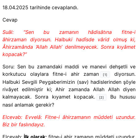
18.04.2025
tarihinde cevaplandı.
Cevap
Suâl: “Sen bu zamanın hâdisâtına fitne-i
âhirzaman diyorsun. Halbuki hadîsde vârid olmuş ki,
Âhirzamânda ‘Allah Allah’ denilmeyecek. Sonra kıyâmet
kopacak?”
Soru: Sen bu zamandaki maddi ve manevi dehşetli ve
korkutucu olaylara fitne-i ahir zaman
diyorsun.
[1]
Halbuki Sevgili Peygaberimizin (sav) hadislerinden şöyle
rivâyet edilmiştir ki; Ahir zamanda Allah Allah diyen
kalmayacak. Sonra kıyamet kopacak.
Bu hususu
[2]
nasıl anlamak gerekir?
Elcevab: Evvelâ: Fitne-i âhirzamanın müddeti uzundur.
Biz bir faslındayız.
Elcevab:
İlk olarak;
fitne-i ahir zamanın müddeti uzundur.