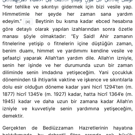
“Her tehlike ve sıkıntıyı gidermek için bizi vesile yap
.
Himmetimle her şeyde her zaman sana yardım
edeyim.”
Beytinin bu kısma kadar ebced hesabına
[4]
göre detaylı olarak yapılan izahlarından sonra özetle
manası şöyle olmaktadır: “Ey Said! Ahir zamanın
fitnelerine yetişip o fitnelerin içine düştüğün zaman,
benim duamı, himmet ve yardımımı kendine vesile ve
şefaatçi yaparak Allah’tan yardım dile. Allah’ın izniyle,
senin her işinde ve her durumunda uzun bir zaman
diliminde senin imdadına yetişeceğim. Yani çocukluk
döneminden tâ ihtiyarlık vaktine ve işkence ve sıkıntılarla
dolu esir olduğun döneme kadar yani hicrî 1294’ten (m.
1877) hicrî 1345’e (m. 1927) kadar, hatta hicrî 1364’e (m.
1945) kadar ve daha uzun bir zamana kadar Allah’ın
izniyle ve kuvvetiyle senin yardımına yetişeceğim,
demektir.
Gerçekten de Bediüzzaman Hazretlerinin hayatına
baktığımızda, bu dehşetli fitne asrında çok büyük