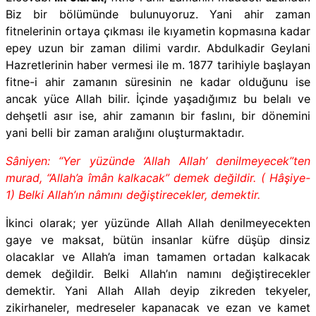
Biz bir bölümünde bulunuyoruz. Yani ahir zaman
fitnelerinin ortaya çıkması ile kıyametin kopmasına kadar
epey uzun bir zaman dilimi vardır. Abdulkadir Geylani
Hazretlerinin haber vermesi ile m. 1877 tarihiyle başlayan
fitne-i ahir zamanın süresinin ne kadar olduğunu ise
ancak yüce Allah bilir. İçinde yaşadığımız bu belalı ve
dehşetli asır ise, ahir zamanın bir faslını, bir dönemini
yani belli bir zaman aralığını oluşturmaktadır.
Sâniyen: “Yer yüzünde ‘Allah Allah’ denilmeyecek”ten
murad, “Allah’a îmân kalkacak” demek değildir. ( Hâşiye-
1)
Belki Allah’ın nâmını değiştirecekler, demektir.
İkinci olarak;
yer yüzünde Allah Allah denilmeyecekten
gaye ve maksat, bütün insanlar küfre düşüp dinsiz
olacaklar ve Allah’a iman tamamen ortadan kalkacak
demek değildir. Belki Allah’ın namını değiştirecekler
demektir. Yani
Allah Allah deyip zikreden tekyeler,
zikirhaneler, medreseler kapanacak ve ezan ve kamet