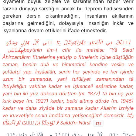
kıyametin büyük zelzele ve sarsıntısından haber verir
tarzda dünyayı sarstığını ancak bu deprem hadisesinden
gereken dersin çıkarılmadığını, insanların akıllarının
başlarına gelmediğini, dolayısıyla insanlığın inkâr ve
isyanlarına devam ettiklerini ifade etmektedir.
تَوَسَّلْ بِنَا ف۪ي كُلِّ هَوْلٍ وَشِدَّةٍ
{
اَغ۪يثُكَ فِي الْأَشْيَٓاءِ دَهْرًا
بِهِمَّت۪ي
beytinin ilm-i cifir ile ma‘nâsı: “Yâ Said!
Âhirzamânın fitnelerine yetişip o fitnelerin içine düştüğün
zaman, benim duâ ve himmetimi kendine vesîle ve
şefâatçi yap. İnşâallâh, senin her şeyinde ve her işinde
uzun bir zamanda, yani tufûliyet zamanından tâ
ihtiyârlığın vaktine kadar ve işkenceli esâretine kadar,
yani bin iki yüz doksan dörtten (m. 1877) tâ bin üç yüz
kırk beşe (m. 1927) kadar, belki altmış dörde (m. 1945)
kadar ve daha ziyâde bir zamana kadar Allah’ın izniyle
ve kuvvetiyle senin imdâdına yetişeceğim” demektir
.
رَبَّنَا
لَا تُؤَاخِذْنَآ اِنْ نَس۪ينَٓا اَوْ اَخْطَاْنَا
Saîdü’n-Nûrsî
[3]
تَوَسَّلْ بِنَاف۪ي كُلِّ هَوْلٍ وَشِدَّةٍ
اَغ۪يثُكَ فِي الْأَشْيَآءِ دَهْرًابِهِمَّت۪ي