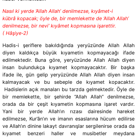
Nasıl ki yerde ‘Allah Allah’ denilmezse, kıyâmet-i
kübrâ kopacak; öyle de, bir memlekette de ‘Allah Allah’
denilmezse, bir nevi‘ kıyâmet kopmasına işarettir.
( Hâşiye-2)
Hadis-i şeriflere bakıldığında yeryüzünde Allah Allah
diyen kaldıkça büyük kıyametin kopmayacağı ifade
edilmektedir. Buna göre, yeryüzünde Allah Allah diyen
insan bulundukça kıyamet kopmayacaktır. Bir başka
ifade ile, gün gelip yeryüzünde Allah Allah diyen insan
kalmayacak ve bu sebeple de kıyamet kopacaktır.
Hadislerin açık manaları bu tarzda gelmektedir. Öyle de
bir memlekette, bir şehirde “Allah Allah” denilmezse,
orada da bir çeşit kıyametin kopmasına işaret vardır.
Yani bir yerde Allah’ın rızası dairesinde hareket
edilmezse, Kur’ân’ın ve imanın esaslarına hücum edilirse
ve Allah’ın dinine lakayt davranışlar sergilenirse orada da
kıyamet benzeri haller ve musibetler meydana