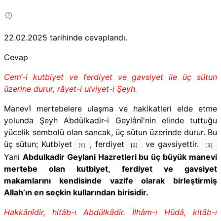
22.02.2025
tarihinde cevaplandı.
Cevap
Cem‘-i kutbiyet ve ferdiyet ve gavsiyet ile üç sütun
üzerine durur, râyet-i ulviyet-i Şeyh.
Manevî mertebelere ulaşma ve hakikatleri elde etme
yolunda Şeyh Abdülkadir-i Geylânî'nin elinde tuttuğu
yücelik sembolü olan sancak, üç sütun üzerinde durur. Bu
üç sütun; Kutbiyet
, ferdiyet
ve gavsiyettir.
[1]
[2]
[3]
Yani
Abdulkadir Geylani Hazretleri bu üç büyük manevi
mertebe olan kutbiyet, ferdiyet ve gavsiyet
makamlarını kendisinde vazife olarak birleştirmiş
Allah’ın en seçkin kullarından birisidir.
Hakkānîdir, hitâb-ı Abdülkādir. İlhâm-ı Hüdâ, kitâb-ı