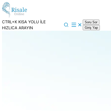
CTRL+K KISA YOLU İLE
Soru Sor
HIZLICA ARAYIN
Giriş Yap