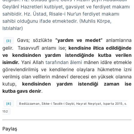
Geylânî Hazretleri kutbiyet, gavsiyet ve ferdiyet makamı
sahibidir. Hz. Üstad, Risale-i Nur’un ferdiyet makamı
sahibi olduğunu ifade etmektedir. (Muhlis Körpe,
Istılahlar)
Gavs;
sözlükte
“yardım ve medet”
anlamlarına
[3]
gelir.
Tasavvufî anlamı ise;
kendisine iltica edildiğinde
ve kendisinden yardım istendiğinde kutba verilen
isimdir.
Yani
Allah
tarafından âlemi
mânen idâre etmekle
görevlendirilmiş ve kendilerine olaylara hükmetme izni
verilmiş olan velîlerin mânevî derecesi en yüksek olanına
kutup,
kendisinden yardım istendiği zaman ise
kutba gavs denir
.
[4]
Bediüzzaman, Sikke-i Tasdik-i Gaybi, Hayrat Neşriyat, Isparta 2015, s.
152
Paylaş