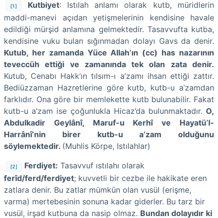
Kutbiyet
: Istılah anlamı olarak kutb, müridlerin
[1]
maddi-manevi açıdan yetişmelerinin kendisine havale
edildiği mürşid anlamına gelmektedir. Tasavvufta kutba,
kendisine vuku bulan sığınmadan dolayı Gavs da denir.
Kutub, her zamanda Yüce Allah’ın (cc) has nazarının
teveccüh ettiği ve zamanında tek olan zata denir.
Kutub, Cenabı Hakk’ın tılsım-ı a’zamı ihsan ettiği zattır.
Bediüzzaman Hazretlerine göre kutb, kutb-u a’zamdan
farklıdır. Ona göre bir memlekette kutb bulunabilir. Fakat
kutb-u a’zam ise çoğunlukla Hicaz’da bulunmaktadır.
O,
Abdulkadir Geylânî, Maruf-u Kerhî ve Hayatü’l-
Harrânî’nin birer kutb-u a’zam olduğunu
söylemektedir.
(Muhlis Körpe, Istılahlar)
Ferdiyet:
Tasavvuf ıstılahı olarak
[2]
ferîd/ferd/ferdiyet
; kuvvetli bir cezbe ile hakikate eren
zatlara denir. Bu zatlar mümkün olan vusül (erişme,
varma) mertebesinin sonuna kadar giderler. Bu tarz bir
vusül, irşad kutbuna da nasip olmaz.
Bundan dolayıdır ki