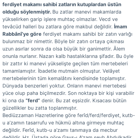
ferdiyet makamı sahibi zatların kutuplardan üstün
olduğu söylenmiştir.
Bu zatlar manevi makamlarda
yükselirken garip işlere muhtaç olmazlar. Vecd ve
tevâcüd halleri bu zatlara göre makbul değildir.
İmam
Rabbânî’ye göre
ferdiyet makamı sahibi bir zatın varlığı
bulunmaz bir nimettir. Böyle bir zatın ortaya çıkması
uzun asırlar sonra da olsa büyük bir ganimettir. Âlem
onunla nurlanır. Nazarı kalb hastalıklarına şifadır. Bu öyle
bir zattır ki manevi yükselişte geçilen tüm mertebeleri
tamamlamıştır. İbadetle mutmain olmuştur. Velâyet
mertebelerinin tüm kemalâtını kendisinde toplamıştır.
Dünyada benzerleri yoktur. Onların manevi mertebesi
yüce olup paha biçilmezdir. Son noktaya bir kişi varabilir
ki ona da
“ferd”
denir. Bu zat eşsizdir. Kısacası bütün
güzellikler bu zatta toplanmıştır.
Bediüzzaman Hazretlerine göre ferîd/ferd/ferdiyet, kutb-
u a’zamın tasarrufu ve hükmü altına girmeye muhtaç
değildir. Ferîd, kutb-u a’zamı tanımaya da mecbur
değildir. Hz. Üstada göre Gavs-ı A’zam şeyh Abdulkadir