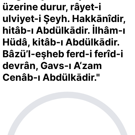
üzerine durur, râyet-i
ulviyet-i Şeyh. Hakkānîdir,
hitâb-ı Abdülkādir. İlhâm-ı
Hüdâ, kitâb-ı Abdülkādir.
Bâzü’l-eşheb ferd-i ferîd-i
devrân, Gavs-ı A‘zam
Cenâb-ı Abdülkādir."