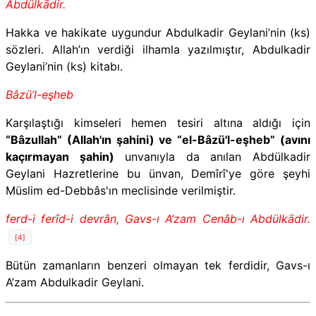
Abdülkādir.
Hakka ve hakikate uygundur Abdulkadir Geylani’nin (ks)
sözleri. Allah’ın verdiği ilhamla yazılmıştır, Abdulkadir
Geylani’nin (ks) kitabı.
Bâzü’l-eşheb
Karşılaştığı kimseleri hemen tesiri altına aldığı için
“Bâzullah” (Allah'ın şahini) ve “el-Bâzü'l-eşheb” (avını
kaçırmayan şahin)
unvanıyla da anılan Abdülkadir
Geylani Hazretlerine bu ünvan, Demîrî'ye göre şeyhi
Müslim ed-Debbâs'ın meclisinde verilmiştir.
ferd-i ferîd-i devrân, Gavs-ı A‘zam Cenâb-ı Abdülkādir.
[4]
Bütün zamanların benzeri olmayan tek ferdidir, Gavs-ı
A’zam Abdulkadir Geylani.