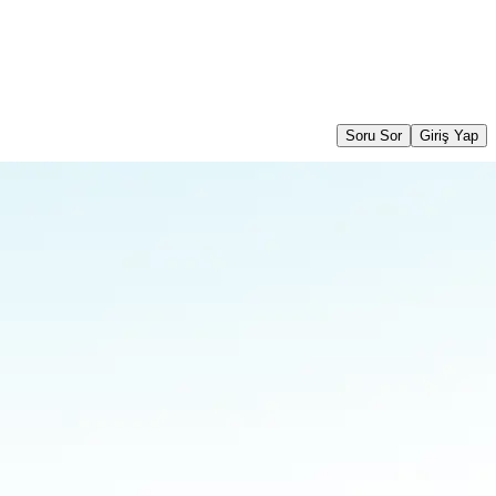
Soru Sor
Giriş Yap