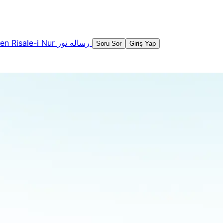
şen
Risale-i Nur
رساله نور
Soru Sor
Giriş Yap