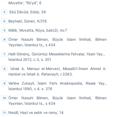
Muvatta’
, “Rü’yâ”, 6
Ebû Dâvûd, Edeb, 56
Beyhakî, Sünen, X/216
Mâlik, Muvatta, Rüya, bab(2), no:7
Ömer Nasuhi Bilmen, Büyük İslam İlmihali, Bilmen
Yayınları, İstanbul ts., s 434
Halil Gönenç, Günümüz Meselelerine Fetvalar, Yasin Yay.,
İstanbul 2012, c.3, s. 201
İshak b. Mensur el-Mervezi,
Mesailü’l-İmam Ahmet b.
Hanbel ve İshak b. Rahaveyh,
r.3363.
Vehbe Zuhayli, İslam Fıkhı Ansiklopedisi, Risale Yay.,
İstanbul 1990, c.4, s. 376
Ömer Nasuhi Bilmen, Büyük İslam İlmihali, Bilmen
Yayınları, İstanbul ts., s 434
Nesâî, Hayl ve sebk ve ramy, 14.