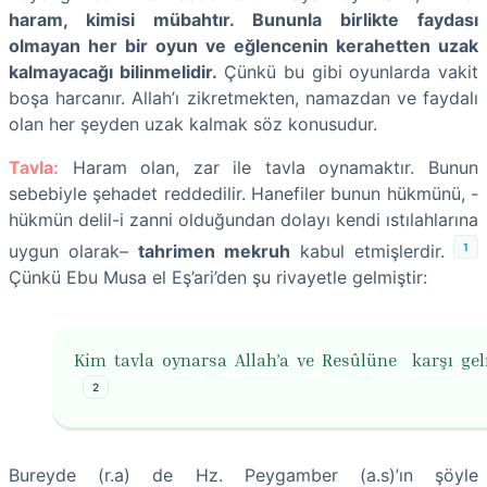
haram, kimisi mübahtır. Bununla birlikte faydası
olmayan her bir oyun ve eğlencenin kerahetten uzak
kalmayacağı bilinmelidir.
Çünkü bu gibi oyunlarda vakit
boşa harcanır. Allah’ı zikretmekten, namazdan ve faydalı
olan her şeyden uzak kalmak söz konusudur.
Tavla:
Haram olan, zar ile tavla oynamaktır. Bunun
sebebiyle şehadet reddedilir. Hanefiler bunun hükmünü, -
hükmün delil-i zanni olduğundan dolayı kendi ıstılahlarına
1
uygun olarak–
tahrimen mekruh
kabul etmişlerdir.
Çünkü Ebu Musa el Eş’ari’den şu rivayetle gelmiştir:
Kim tavla oynarsa Allah’a ve Resûlüne karşı gelm
2
Bureyde (r.a) de Hz. Peygamber (a.s)’ın şöyle