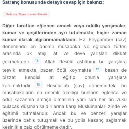
Satranç konusunda detaylı cevap için bakınız:
Satranç Oynamanın Hükmü
Diğer taraftan eğlence amaçlı veya ödüllü yarışmalar,
kumar ve çeşitlerinden ayrı tutulmakta, hiçbir zaman
kumar olarak algılanmamaktadır.
Hz. Peygamber (sav)
döneminde en önemli müsabaka ve eğlence türleri
arasında ok atışı, at ve deve yarışları dikkat
11
çekmektedir.
Allah Resûlü ashâbını bu yarışlara
12
teşvik etmekte, bazen ödül koymakta
bazen de
bizzat kendisi at eğitip onunla yarışlara
13
katılmaktadır.
Resûlullah (sav) dönemindeki bu
müsabakaların en önemli özelliği bunların eğlence ve
ödül kazanma amaçlı olmasının yanı sıra her an vuku
bulacak düşman saldırılarına karşı Müslümanları zinde ve
eğitimli tutmalarıdır. Ancak bu ve benzeri yarışlar
üzerinde bahis tutuşmak ve bu yolla kazanç sağlamak
kesinlikle caiz görülmemektedir.