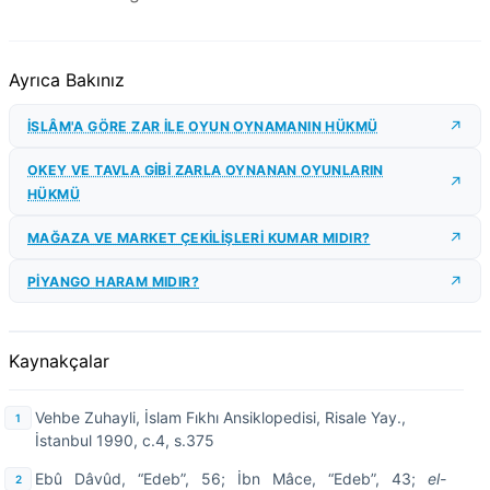
Ayrıca Bakınız
İSLÂM'A GÖRE ZAR İLE OYUN OYNAMANIN HÜKMÜ
OKEY VE TAVLA GİBİ ZARLA OYNANAN OYUNLARIN
HÜKMÜ
MAĞAZA VE MARKET ÇEKİLİŞLERİ KUMAR MIDIR?
PİYANGO HARAM MIDIR?
Kaynakçalar
Vehbe Zuhayli, İslam Fıkhı Ansiklopedisi, Risale Yay.,
İstanbul 1990, c.4, s.375
Ebû Dâvûd, “Edeb”, 56; İbn Mâce, “Edeb”, 43;
el-