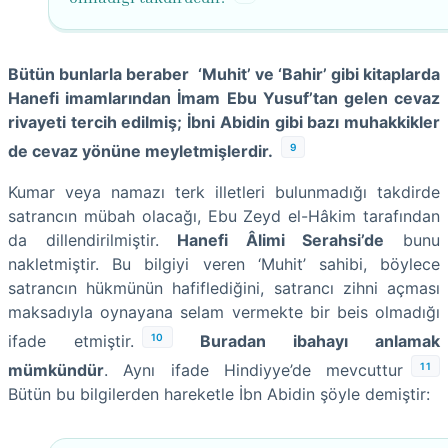
Bütün bunlarla beraber ‘Muhit’ ve ‘Bahir’ gibi kitaplarda
Hanefi imamlarından İmam Ebu Yusuf’tan gelen cevaz
rivayeti tercih edilmiş; İbni Abidin gibi bazı muhakkikler
9
de cevaz yönüne meyletmişlerdir.
Kumar veya namazı terk illetleri bulunmadığı takdirde
satrancın mübah olacağı, Ebu Zeyd el-Hâkim tarafından
da dillendirilmiştir.
Hanefi Âlimi Serahsi’de
bunu
nakletmiştir. Bu bilgiyi veren ‘Muhit’ sahibi, böylece
satrancın hükmünün hafiflediğini, satrancı zihni açması
maksadıyla oynayana selam vermekte bir beis olmadığı
10
ifade etmiştir.
Buradan ibahayı anlamak
11
mümkündür
. Aynı ifade Hindiyye’de mevcuttur
Bütün bu bilgilerden hareketle İbn Abidin şöyle demiştir: