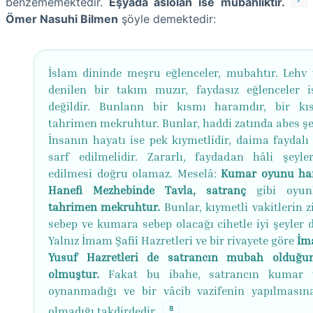
benzememektedir.
Eşyada aslolan ise mübahlıktır.
Ömer Nasuhi Bilmen
şöyle demektedir:
İslam dininde meşru eğlenceler, mubahtır. Lehv 
denilen bir takım muzır, faydasız eğlenceler i
değildir. Bunlann bir kısmı haramdır, bir k
tahrimen mekruhtur. Bunlar, haddi zatında abes şey
İnsanın hayatı ise pek kıymetlidir, daima faydalı 
sarf edilmelidir. Zararlı, faydadan hâli şeyle
edilmesi doğru olamaz. Meselâ:
Kumar oyunu ha
Hanefi Mezhebinde Tavla, satranç
gibi oyun
tahrimen mekruhtur.
Bunlar, kıymetli vakitlerin 
sebep ve kumara sebep olacağı cihetle iyi şeyler d
Yalnız İmam Şafiî Hazretleri ve bir rivayete göre
İm
Yusuf Hazretleri de satrancın mubah olduğu
olmuştur.
Fakat bu ibahe, satrancın kumar y
oynanmadığı ve bir vâcib vazifenin yapılması
8
olmadığı takdirdedir.