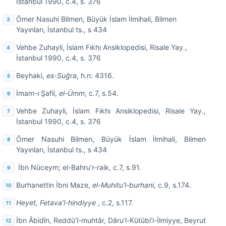
İstanbul 1990, c.4, s. 376
Ömer Nasuhi Bilmen, Büyük İslam İlmihali, Bilmen
Yayınları, İstanbul ts., s 434
Vehbe Zuhayli, İslam Fıkhı Ansiklopedisi, Risale Yay.,
İstanbul 1990, c.4, s. 376
Beyhaki,
es-Suğra
, h.n: 4316.
İmam-ı Şafii,
el-Ümm
, c.7, s.54.
Vehbe Zuhayli, İslam Fıkhı Ansiklopedisi, Risale Yay.,
İstanbul 1990, c.4, s. 376
Ömer Nasuhi Bilmen, Büyük İslam İlmihali, Bilmen
Yayınları, İstanbul ts., s 434
İbn Nüceym; el-Bahru’r-raik, c.7, s.91.
Burhanettin İbni Maze,
el-Muhitu’l-burhani
, c.9, s.174.
Heyet, Fetava’l-hindiyye
, c.2, s.117.
İbn Âbidîn, Reddü’l-muhtâr, Dâru’l-Kütübi’l-İlmiyye, Beyrut