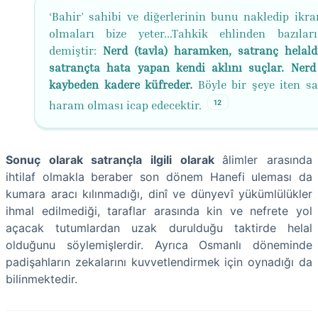
‘Bahir’ sahibi ve diğerlerinin bunu nakledip ikra
olmaları bize yeter...Tahkik ehlinden bazılar
demiştir:
Nerd (tavla) haramken, satranç helaldi
satrançta hata yapan kendi aklını suçlar. Nerd
kaybeden kadere küfreder.
Böyle bir şeye iten sa
12
haram olması icap edecektir.
Sonuç olarak satrançla ilgili olarak
âlimler arasında
ihtilaf olmakla beraber son dönem Hanefi uleması da
kumara aracı kılınmadığı, dinî ve dünyevî yükümlülükler
ihmal edilmediği, taraflar arasında kin ve nefrete yol
açacak tutumlardan uzak durulduğu taktirde helal
olduğunu söylemişlerdir. Ayrıca Osmanlı döneminde
padişahların zekalarını kuvvetlendirmek için oynadığı da
bilinmektedir.