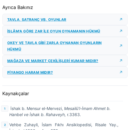
Ayrıca Bakınız
TAVLA, SATRANÇ VB. OYUNLAR
İSLÂM'A GÖRE ZAR İLE OYUN OYNAMANIN HÜKMÜ
OKEY VE TAVLA GİBİ ZARLA OYNANAN OYUNLARIN
HÜKMÜ
MAĞAZA VE MARKET ÇEKİLİŞLERİ KUMAR MIDIR?
PİYANGO HARAM MIDIR?
Kaynakçalar
İshak b. Mensur el-Mervezi,
Mesailü’l-İmam Ahmet b.
Hanbel ve İshak b. Rahaveyh,
r.3363.
Vehbe Zuhayli, İslam Fıkhı Ansiklopedisi, Risale Yay.,