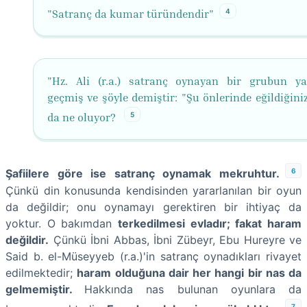
4
"Satranç da kumar türündendir"
"Hz. Ali (r.a.) satranç oynayan bir grubun y
geçmiş ve şöyle demiştir: "Şu önlerinde eğildiğini
5
da ne oluyor?
6
Şafiilere göre ise satranç oynamak mekruhtur.
Çünkü din konusunda kendisinden yararlanılan bir oyun
da değildir; onu oynamayı gerektiren bir ihtiyaç da
yoktur. O bakımdan
terkedilmesi evladır; fakat haram
değildir.
Çünkü İbni Abbas, İbni Zübeyr, Ebu Hureyre ve
Said b. el-Müseyyeb (r.a.)'in satranç oynadıkları rivayet
edilmektedir;
haram olduğuna dair her hangi bir nas da
gelmemiştir.
Hakkında nas bulunan oyunlara da
7