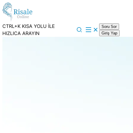
CTRL+K KISA YOLU İLE
Soru Sor
HIZLICA ARAYIN
Giriş Yap