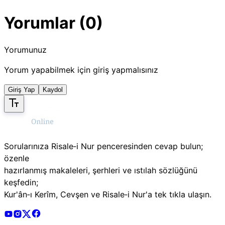
Yorumlar (0)
Yorumunuz
Yorum yapabilmek için giriş yapmalısınız
Giriş Yap
Kaydol
Sorularınıza Risale‑i Nur penceresinden cevap bulun;
özenle
hazırlanmış makaleleri, şerhleri ve ıstılah sözlüğünü
keşfedin;
Kur'ân‑ı Kerîm, Cevşen ve Risale‑i Nur'a tek tıkla ulaşın.
Risale Online Youtube Hesabı
Risale Online Instagram Hesabı
Risale Online X Hesabı
Risale Online Facebook Hesabı