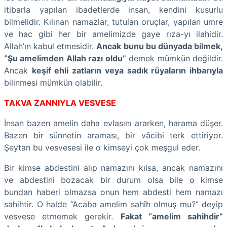
itibarla yapılan ibadetlerde insan, kendini kusurlu
bilmelidir. Kılınan namazlar, tutulan oruçlar, yapılan umre
ve hac gibi her bir amelimizde gaye rıza-yı ilahidir.
Allah’ın kabul etmesidir.
Ancak bunu bu dünyada bilmek,
“Şu amelimden Allah razı oldu”
demek mümkün değildir.
Ancak
keşif ehli zatların veya sadık rüyaların ihbarıyla
bilinmesi mümkün olabilir.
TAKVA ZANNIYLA VESVESE
İnsan bazen amelin daha evlasını ararken, harama düşer.
Bazen bir sünnetin araması, bir vâcibi terk ettiriyor.
Şeytan bu vesvesesi ile o kimseyi çok meşgul eder.
Bir kimse abdestini alıp namazını kılsa, ancak namazını
ve abdestini bozacak bir durum olsa bile o kimse
bundan haberi olmazsa onun hem abdesti hem namazı
sahihtir. O halde “Acaba amelim sahîh olmuş mu?” deyip
vesvese etmemek gerekir.
Fakat “amelim sahihdir”