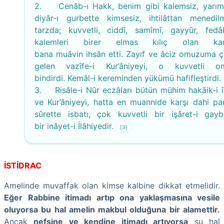
2. Cenâb-ı Hakk, benim gibi kalemsiz, yarı
diyâr-ı gurbette kimsesiz, ihtilâttan menedil
tarzda; kuvvetli, ciddî, samîmî, gayyûr, fed
kalemleri birer elmas kılıç olan kard
bana muâvin ihsân etti. Zayıf ve âciz omuzuma ç
gelen vazîfe-i Kur’âniyeyi, o kuvvetli om
bindirdi. Kemâl-i kereminden yükümü hafifleştirdi.
3. Risâle-i Nûr eczâları bütün mühim hakāik-i 
ve Kur’âniyeyi, hatta en muannide karşı dahi par
sûrette isbatı, çok kuvvetli bir işâret-i gay
bir inâyet-i İlâhiyedir.
[3]
İSTİDRAC
Amelinde muvaffak olan kimse kalbine dikkat etmelidir.
Eğer Rabbine itimadı artıp ona yaklaşmasına vesile
oluyorsa bu hal amelin makbul olduğuna bir alamettir.
Ancak
nefsine ve kendine itimadı artıyorsa
şu hal