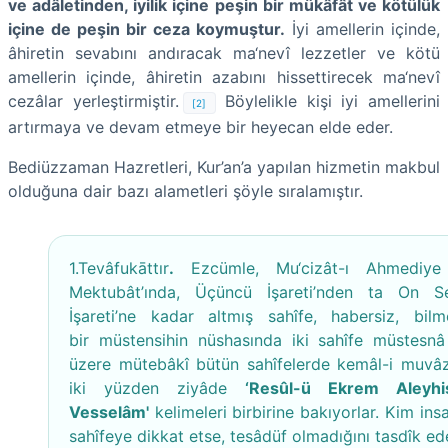
ve adâletinden, iyilik içine peşin bir mükâfât ve kötülük
içine de peşin bir ceza koymuştur.
İyi amellerin içinde,
âhiretin sevabını andıracak ma‘nevî lezzetler ve kötü
amellerin içinde, âhiretin azabını hissettirecek ma‘nevî
cezâlar yerleştirmiştir.
Böylelikle kişi iyi amellerini
[2]
artırmaya ve devam etmeye bir heyecan elde eder.
Bediüzzaman Hazretleri, Kur’an’a yapılan hizmetin makbul
olduğuna dair bazı alametleri şöyle sıralamıştır.
1.Tevâfukāttır
.
Ezcümle, Mu‘cizât-ı Ahmediye
Mektubât’ında, Üçüncü İşareti’nden ta On Se
İşareti’ne kadar altmış sahîfe, habersiz, bilm
bir müstensihin nüshasında iki sahîfe müstesn
üzere mütebâkî bütün sahîfelerde kemâl-i muvâz
iki yüzden ziyâde
‘Resûl-ü Ekrem Aleyhis
Vesselâm'
kelimeleri birbirine bakıyorlar. Kim insaf
sahîfeye dikkat etse, tesâdüf olmadığını tasdîk ed