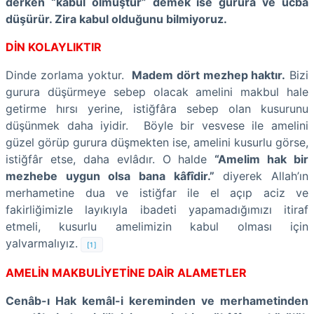
derken “kabul olmuştur” demek ise gurura ve ucba
düşürür. Zira kabul olduğunu bilmiyoruz.
DİN KOLAYLIKTIR
Dinde zorlama yoktur.
Madem dört mezhep haktır.
Bizi
gurura düşürmeye sebep olacak amelini makbul hale
getirme hırsı yerine, istiğfâra sebep olan kusurunu
düşünmek daha iyidir. Böyle bir vesvese ile amelini
güzel görüp gurura düşmekten ise, amelini kusurlu görse,
istiğfâr etse, daha evlâdır. O halde
“Amelim hak bir
mezhebe uygun olsa bana kâfîdir.”
diyerek Allah’ın
merhametine dua ve istiğfar ile el açıp aciz ve
fakirliğimizle layıkıyla ibadeti yapamadığımızı itiraf
etmeli, kusurlu amelimizin kabul olması için
yalvarmalıyız.
[1]
AMELİN MAKBULİYETİNE DAİR ALAMETLER
Cenâb-ı Hak kemâl-i kereminden ve merhametinden