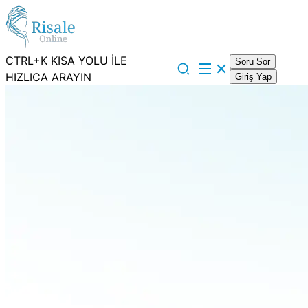
CTRL+K KISA YOLU İLE
Soru Sor
HIZLICA ARAYIN
Giriş Yap