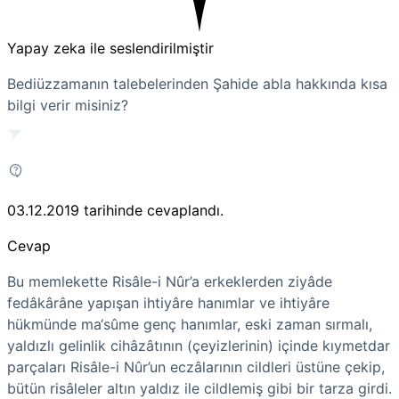
Yapay zeka ile seslendirilmiştir
Bediüzzamanın talebelerinden Şahide abla hakkında kısa
bilgi verir misiniz?
03.12.2019
tarihinde cevaplandı.
Cevap
Bu memlekette Risâle-i Nûr’a erkeklerden ziyâde
fedâkârâne yapışan ihtiyâre hanımlar ve ihtiyâre
hükmünde ma‘sûme genç hanımlar, eski zaman sırmalı,
yaldızlı gelinlik cihâzâtının
(çeyizlerinin)
içinde kıymetdar
parçaları Risâle-i Nûr’un eczâlarının cildleri üstüne çekip,
bütün risâleler altın yaldız ile cildlemiş gibi bir tarza girdi.