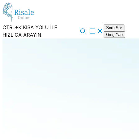
CTRL+K KISA YOLU İLE
Soru Sor
HIZLICA ARAYIN
Giriş Yap