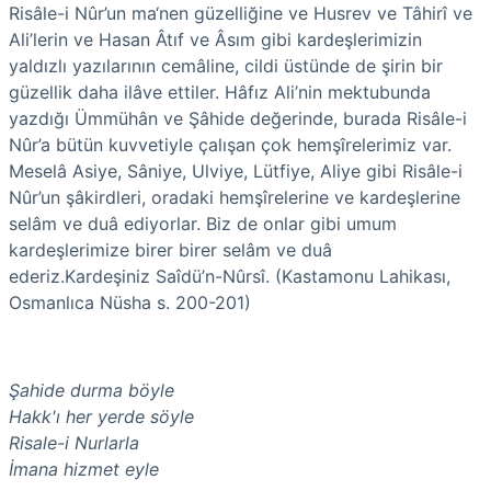
Risâle-i Nûr’un ma‘nen güzelliğine ve Husrev ve Tâhirî ve
Ali’lerin ve Hasan Âtıf ve Âsım gibi kardeşlerimizin
yaldızlı yazılarının cemâline, cildi üstünde de şirin bir
güzellik daha ilâve ettiler. Hâfız Ali’nin mektubunda
yazdığı Ümmühân ve Şâhide değerinde, burada Risâle-i
Nûr’a bütün kuvvetiyle çalışan çok hemşîrelerimiz var.
Meselâ Asiye, Sâniye, Ulviye, Lütfiye, Aliye gibi Risâle-i
Nûr’un şâkirdleri,
oradaki hemşîrelerine ve kardeşlerine
selâm ve duâ ediyorlar. Biz de onlar gibi umum
kardeşlerimize birer birer selâm ve duâ
ederiz.Kardeşiniz
Saîdü’n-Nûrsî. (Kastamonu Lahikası,
Osmanlıca Nüsha s. 200-201)
Şahide durma böyle
Hakk'ı her yerde söyle
Risale-i Nurlarla
İmana hizmet eyle