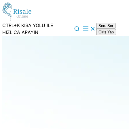
CTRL+K KISA YOLU İLE
Soru Sor
HIZLICA ARAYIN
Giriş Yap