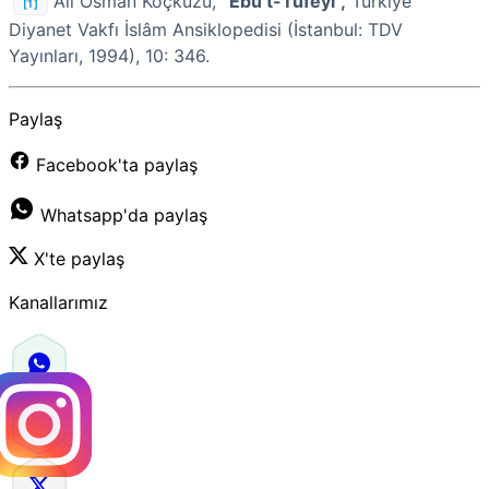
Ali Osman Koçkuzu,
“Ebü’t-Tufeyl”,
Türkiye
[1]
Diyanet Vakfı İslâm Ansiklopedisi (İstanbul: TDV
Yayınları, 1994), 10: 346.
Paylaş
Facebook'ta paylaş
Whatsapp'da paylaş
X'te paylaş
Kanallarımız