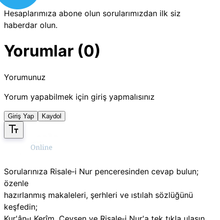
Hesaplarımıza abone olun sorularımızdan ilk siz
haberdar olun.
Yorumlar (0)
Yorumunuz
Yorum yapabilmek için giriş yapmalısınız
Giriş Yap
Kaydol
Sorularınıza Risale‑i Nur penceresinden cevap bulun;
özenle
hazırlanmış makaleleri, şerhleri ve ıstılah sözlüğünü
keşfedin;
Kur'ân‑ı Kerîm, Cevşen ve Risale‑i Nur'a tek tıkla ulaşın.