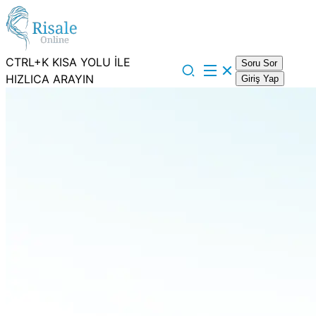
CTRL+K KISA YOLU İLE
Soru Sor
HIZLICA ARAYIN
Giriş Yap