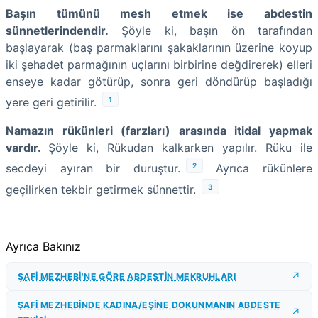
Başın tümünü mesh etmek ise abdestin
sünnetlerindendir.
Şöyle ki, başın ön tarafından
başlayarak (baş parmaklarını şakaklarının üzerine koyup
iki şehadet parmağının uçlarını birbirine değdirerek) elleri
enseye kadar götürüp, sonra geri döndürüp başladığı
1
yere geri getirilir.
Namazın rükünleri (farzları) arasında itidal yapmak
vardır.
Şöyle ki, Rükudan kalkarken yapılır. Rüku ile
2
secdeyi ayıran bir duruştur.
Ayrıca rükünlere
3
geçilirken tekbir getirmek sünnettir.
Ayrıca Bakınız
ŞAFİ MEZHEBİ'NE GÖRE ABDESTİN MEKRUHLARI
ŞAFİ MEZHEBİNDE KADINA/EŞİNE DOKUNMANIN ABDESTE